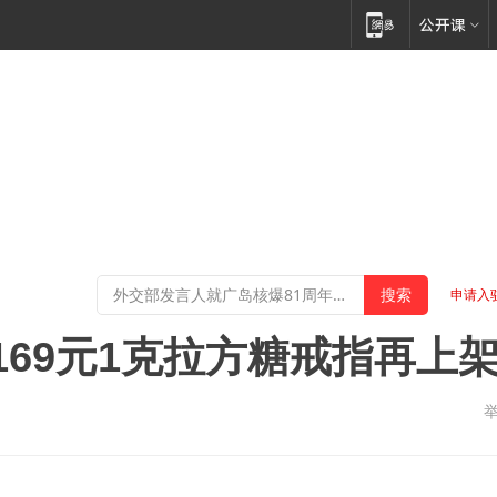
申请入
169元1克拉方糖戒指再上