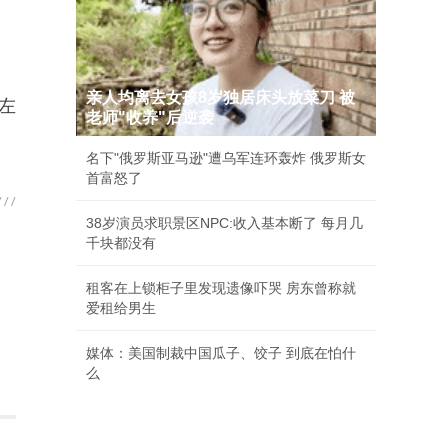
。
亲人均离去女孩8岁独居床头放菜刀 被
左
老师"收养"后逆袭
名下"俄罗斯亚马逊"遭乌军连环轰炸 俄罗斯女
首富怒了
38岁演员求职景区NPC:收入基本断了 每月几
千块都没有
租客在上锁柜子里发现遗像吓哭 房东曾称就
爱租给男生
媒体：美国制裁中国瓜子、饺子 到底在怕什
么