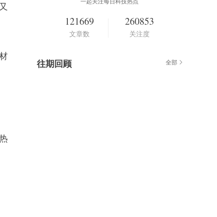
一起关注每日科技热点
又
121669
260853
文章数
关注度
材
往期回顾
全部
热