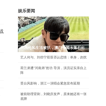
承
娱乐要闻
战
周杰伦私生活被扒，澳门传闻水落石出
艺人何与、刘些宁双双否认恋情：单身，勿扰
荷兰弟遭“河南弟”抢功 导演，演员证实亲自上
阵
受台风影响，浙江一演唱会紧急宣布延期
被前助理背刺，刘晓庆发声，原来她还有一张
事
底牌