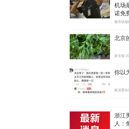
机场
诺免
都市快报橙柿
北京
新京报 202
你以
夜深爱杂谈 2
浙江
人：