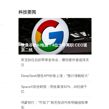
科技要闻
凌晨谷歌AI地震！4位大牛离职 CEO退
居二线
库克卸任后的苹果发布会，哪些硬件最值得关
注
DeepSeek预告API价格上涨：“预计涨幅较大”
SpaceX首份财报：营收暴涨92%，AI狂烧千
亿
鸿蒙智行："竹知了"相关投诉均有明确侵权事
实