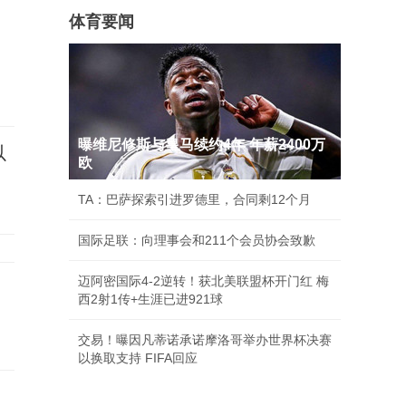
体育要闻
曝维尼修斯与皇马续约4年 年薪2400万
以
欧
TA：巴萨探索引进罗德里，合同剩12个月
国际足联：向理事会和211个会员协会致歉
迈阿密国际4-2逆转！获北美联盟杯开门红 梅
西2射1传+生涯已进921球
交易！曝因凡蒂诺承诺摩洛哥举办世界杯决赛
以换取支持 FIFA回应