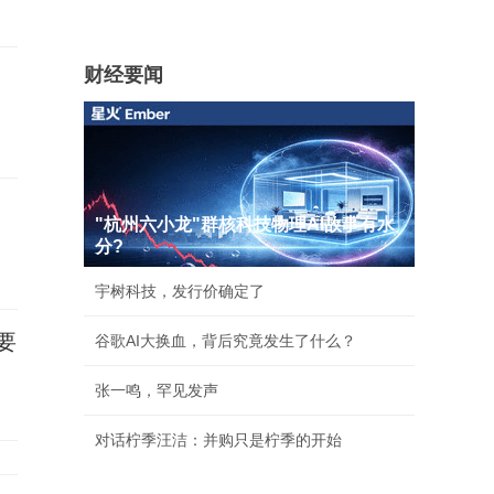
财经要闻
"杭州六小龙"群核科技物理AI故事有水
分?
宇树科技，发行价确定了
要
谷歌AI大换血，背后究竟发生了什么？
张一鸣，罕见发声
对话柠季汪洁：并购只是柠季的开始