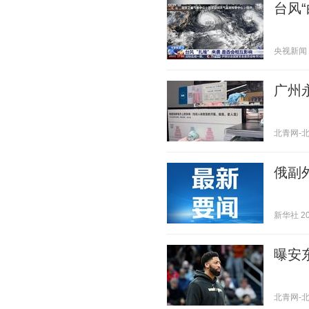
台风
央视新闻 20
广州
北青网-北京
俄副
新华社 202
曝安
北青网-北京