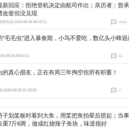
最新回应：拒绝登机决定由航司作出；亲历者：曾
费改签但没兑现
互动 2026-08-06 08:23:11
4460
跟贴
4460
的“毛毛虫”进入暴食期，小鸟不爱吃，数亿头小蜂迎
6-08-06 09:44:11
61
跟贴
61
为的真心朋友，正在布局三年掏空你所有积蓄！
026-08-06 21:48:52
1
跟贴
1
男子划桨板时看到大鱼，用桨把鱼拍晕后捞起；当
鱼重7斤6两，做成红烧辣子鱼块，味道很好