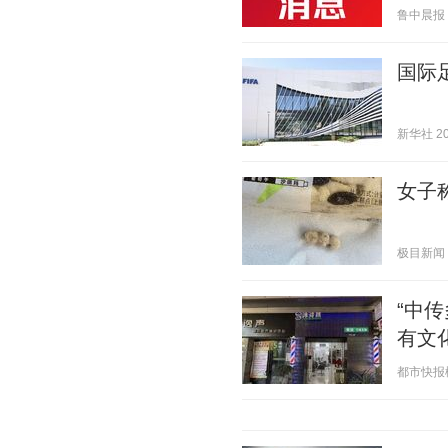
鲁中晨报 20
国际
新华社 202
女子
极目新闻 20
“中
有文
都市快报橙柿