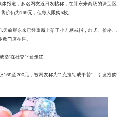
据媒体报道，多名网友近日发帖称，在胖东来商场的珠宝区
，售价仍为169元，但每人限购5枚。
几天前胖东来已经重新上架了小方糖戒指，款式、价格、
少数门店在售。
戒指"在社交平台走红。
169至200元，被网友称为"1克拉钻戒平替"，引发抢购