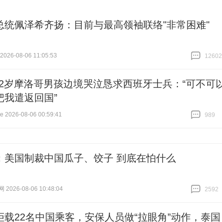
总统佩泽希齐扬：目前与最高领袖联络"非常困难"
26-08-06 11:05:53
12602
跟贴
12602
12岁摩洛哥男孩边境哭泣恳求西班牙士兵：“可不可
把我遣返回国”
2026-08-06 00:59:41
989
跟贴
989
：美国制裁中国瓜子、饺子 到底在怕什么
026-08-06 10:48:04
2592
跟贴
2592
拒载22名中国乘客，安保人员做“拉眼角”动作，泰国