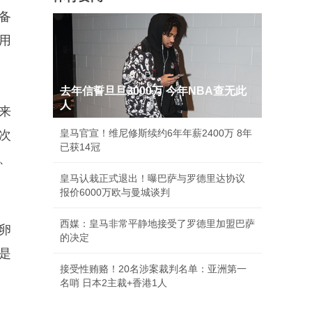
备
不用
去年信誓旦旦3000万 今年NBA查无此
人
来
皇马官宣！维尼修斯续约6年年薪2400万 8年
次
已获14冠
、
皇马认栽正式退出！曝巴萨与罗德里达协议
报价6000万欧与曼城谈判
西媒：皇马非常平静地接受了罗德里加盟巴萨
卵
的决定
是
接受性贿赂！20名涉案裁判名单：亚洲第一
名哨 日本2主裁+香港1人