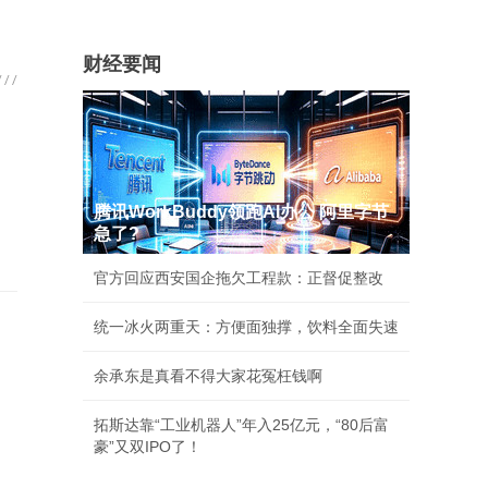
财经要闻
腾讯WorkBuddy领跑AI办公 阿里字节
急了?
官方回应西安国企拖欠工程款：正督促整改
统一冰火两重天：方便面独撑，饮料全面失速
余承东是真看不得大家花冤枉钱啊
拓斯达靠“工业机器人”年入25亿元，“80后富
豪”又双IPO了！