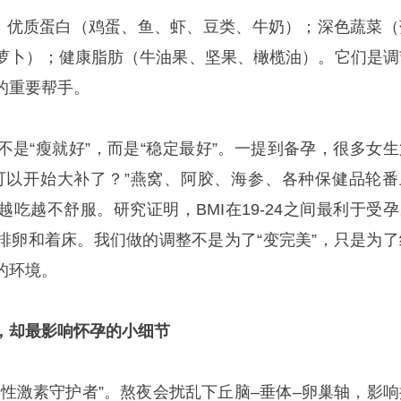
”：优质蛋白（鸡蛋、鱼、虾、豆类、牛奶）；深色蔬菜（
萝卜）；健康脂肪（牛油果、坚果、橄榄油）。它们是调
的重要帮手。
不是“瘦就好”，而是“稳定最好”。一提到备孕，很多女生
可以开始大补了？”燕窝、阿胶、海参、各种保健品轮番
吃越不舒服。研究证明，BMI在19-24之间最利于受孕
排卵和着床。我们做的调整不是为了“变完美”，只是为了
的环境。
，却最影响怀孕的小细节
女性激素守护者”。熬夜会扰乱下丘脑–垂体–卵巢轴，影响