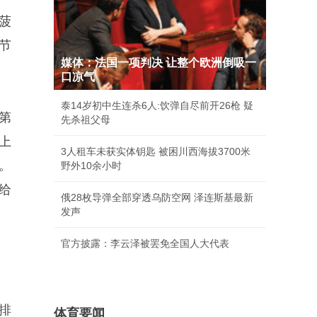
菠
节
媒体：法国一项判决 让整个欧洲倒吸一
口凉气
泰14岁初中生连杀6人:饮弹自尽前开26枪 疑
第
先杀祖父母
上
3人租车未获实体钥匙 被困川西海拔3700米
。
野外10余小时
给
俄28枚导弹全部穿透乌防空网 泽连斯基最新
发声
官方披露：李云泽被罢免全国人大代表
排
体育要闻