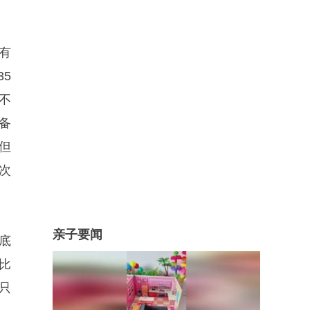
有
5
不
备
但
次
亲子要闻
底
比
只