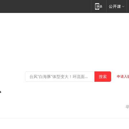
申请入
少