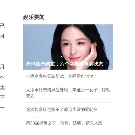
娱乐要闻
已
月
周也热恋结束，六个字暴露单身状态
月
小酒窝客串董璇新戏，直呼周也“小也”
不
比
大冰承认恋情风波升级，牵扯另一女子，惊动
警方
下
一
这次刘嘉玲也救不了原形毕露的梁朝伟
第33届视帝之争，胡歌、陈晓、靳东入围