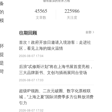
做有纵深的世界万相
备
45565
225986
的
文章数
关注度
模
往期回顾
全部
首次！政府开放日邀请入境游客：走进社
怀
区，看见上海的烟火温情
提
2026-08-07 17:04
是
后浪“忒修斯计划”将在上海书展首度亮相，
苛
三大品牌新书、文创与插画展同台登场
2026-08-07 17:03
超级IP领跑、二次元破圈、数字化票根联
城，“上海之夏”国际消费季多方位释放消费
引力
2026-08-07 17:02