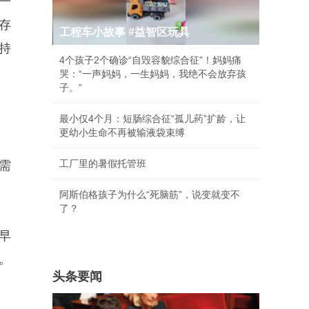
一
存
工程车小故事 #益智区玩具
持
4个孩子2个确诊“自毁容貌综合征”！妈妈痛
哭：“一声妈妈，一生妈妈，我绝不会放弃孩
子。”
最小仅4个月：短肠综合征“孤儿药”扩龄，让
更幼小生命不再被输液袋束缚
工厂里的暑假托管班
需
阿斯伯格孩子为什么“死脑筋”，说变就变不
了？
早
。
头条要闻