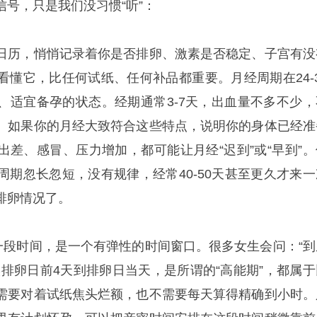
号，只是我们没习惯“听”：
日历，悄悄记录着你是否排卵、激素是否稳定、子宫有没
看懂它，比任何试纸、任何补品都重要。月经周期在24-3
、适宜备孕的状态。经期通常3-7天，出血量不多不少，
。如果你的月经大致符合这些特点，说明你的身体已经准
出差、感冒、压力增加，都可能让月经“迟到”或“早到”。
周期忽长忽短，没有规律，经常40-50天甚至更久才来一
排卵情况了。
是一段时间，是一个有弹性的时间窗口。很多女生会问：“到
实排卵日前4天到排卵日当天，是所谓的“高能期”，都属于
需要对着试纸焦头烂额，也不需要每天算得精确到小时。