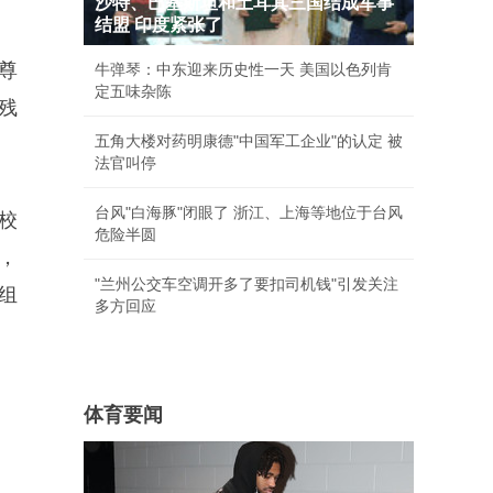
沙特、巴基斯坦和土耳其三国结成军事
结盟 印度紧张了
尊
牛弹琴：中东迎来历史性一天 美国以色列肯
定五味杂陈
残
五角大楼对药明康德"中国军工企业"的认定 被
法官叫停
台风"白海豚"闭眼了 浙江、上海等地位于台风
驾校
危险半圆
，
"兰州公交车空调开多了要扣司机钱"引发关注
组
多方回应
体育要闻