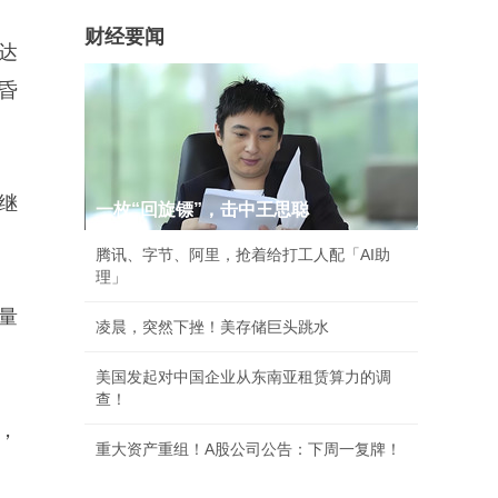
财经要闻
达
昏
继
一枚“回旋镖”，击中王思聪
腾讯、字节、阿里，抢着给打工人配「AI助
理」
量
凌晨，突然下挫！美存储巨头跳水
美国发起对中国企业从东南亚租赁算力的调
查！
，
重大资产重组！A股公司公告：下周一复牌！