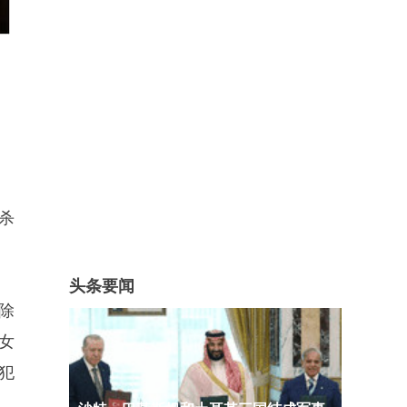
杀
头条要闻
除
女
犯