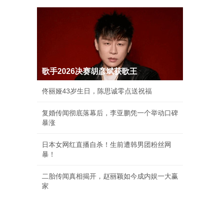
歌手2026决赛胡彦斌获歌王
佟丽娅43岁生日，陈思诚零点送祝福
复婚传闻彻底落幕后，李亚鹏凭一个举动口碑
暴涨
日本女网红直播自杀！生前遭韩男团粉丝网
暴！
二胎传闻真相揭开，赵丽颖如今成内娱一大赢
家