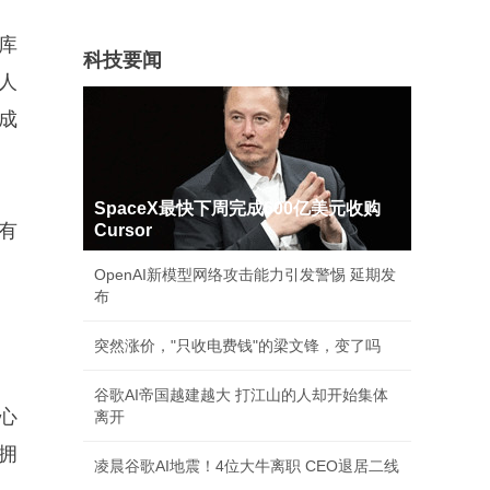
库
科技要闻
令人
成
SpaceX最快下周完成600亿美元收购
有
Cursor
OpenAI新模型网络攻击能力引发警惕 延期发
布
突然涨价，"只收电费钱"的梁文锋，变了吗
谷歌AI帝国越建越大 打江山的人却开始集体
心
离开
拥
凌晨谷歌AI地震！4位大牛离职 CEO退居二线