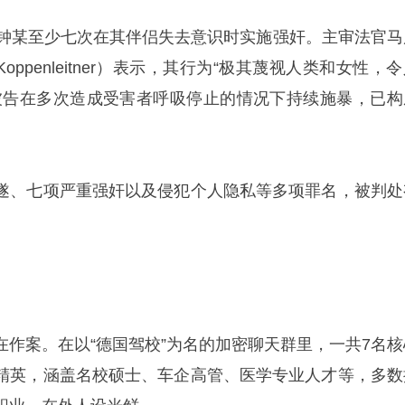
告钟某至少七次在其伴侣失去意识时实施强奸。主审法官马
 Koppenleitner）表示，其行为“极其蔑视人类和女性，
被告在多次造成受害者呼吸停止的情况下持续施暴，已构
遂、七项严重强奸以及侵犯个人隐私等多项罪名，被判处
在作案。在以“德国驾校”为名的加密聊天群里，一共7名核
精英，涵盖名校硕士、车企高管、医学专业人才等，多数