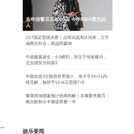
去年信誓旦旦3000万 今年NBA查无此
人
U17国足晋级决赛！点球决战淘汰河床，江宇
涵两次扑点，再战阿森纳
中超惨案诞生：4-0横扫，张玉宁传射建功，
北京国安升到第3
中国女篮3分险胜世界第八，张子宇24+11内
线无解，杨舒予12+6王思雨7+5
曝莱昂纳德案预计协商和解！名嘴要求重罚：
鲍尔默和小卡都该禁赛一年
一
娱乐要闻