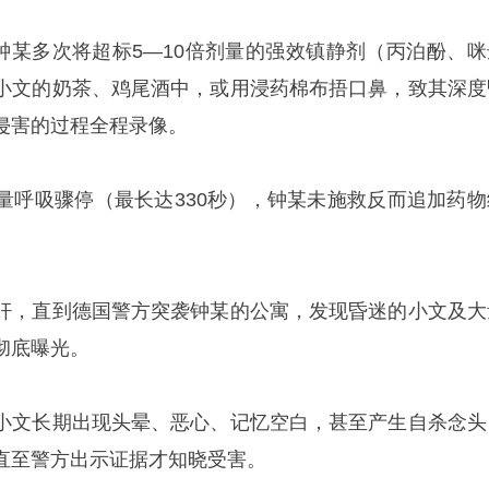
，钟某多次将超标5—10倍剂量的强效镇静剂（丙泊酚、咪
小文的奶茶、鸡尾酒中，或用浸药棉布捂口鼻，致其深度
侵害的过程全程录像。
量呼吸骤停（最长达330秒），钟某未施救反而追加药物
奸，直到德国警方突袭钟某的公寓，发现昏迷的小文及大
彻底曝光。
小文长期出现头晕、恶心、记忆空白，甚至产生自杀念头
直至警方出示证据才知晓受害。