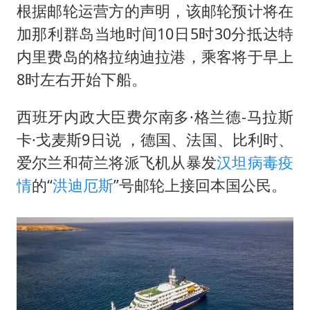
根据邮轮运营方的声明，该邮轮预计将在
加那利群岛当地时间10日5时30分抵达特
内里费岛的格拉纳迪拉港，乘客将于早上
8时左右开始下船。
西班牙内政大臣费尔南多·格兰德-马拉斯
卡·戈麦斯9日说 ，德国、法国、比利时、
爱尔兰和荷兰将派飞机从暴发
汉坦病毒疫
情
的“
洪迪厄斯
”号邮轮上接回本国公民。