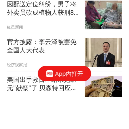
因配送定位纠纷，男子将
外卖员砍成植物人获刑8
年 被告家属：他多年前炒
红星新闻
股亏本精神异常，常年带
刀
官方披露：李云泽被罢免
全国人大代表
经济观察报
App内打开
美国出手救日本结果把欧
元"献祭"了 贝森特回应质
疑
上游新闻
彻底失控！怀特塞德药检
风波持续蔓延，上海男篮