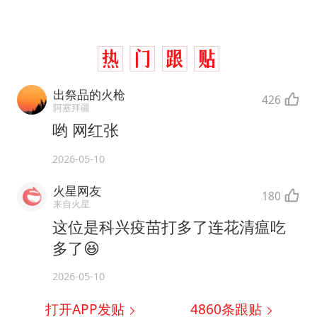
出祭品的火枪
426
阿塞拜疆
哟 网红张
2026-05-10
火星网友
180
来自火星
这位是科兴疫苗打多了连花清瘟吃
多了😆
2026-05-10
打开APP发贴
4860
条跟贴