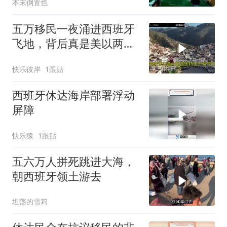
本末倒置也
五万移民一夜涌进西班牙
飞地，背后真是美以两国
联手搞的
快乐彼岸
1跟贴
西班牙休达海岸部署浮动
屏障
快乐猿
1跟贴
五六万人拼死跳进大海，
朝西班牙领土游去
坦荡的雪莉