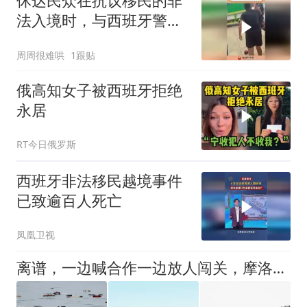
休达民众在抗议移民的非
法入境时，与西班牙警方
发生冲突
周周很难哄
1跟贴
俄高知女子被西班牙拒绝
永居
RT今日俄罗斯
西班牙非法移民越境事件
已致逾百人死亡
凤凰卫视
离谱，一边喊合作一边放人闯关，摩洛哥这波操作把西班牙整懵了