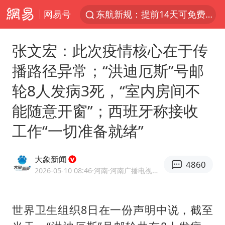
网易号
东航新规：提前14天可免费退改签
日本试射“战斧”导弹，国防部回应
张文宏：此次疫情核心在于传
台风白海豚中心风力增强
播路径异常；“洪迪厄斯”号邮
向鹏0-3不敌张本智和
轮8人发病3死，“室内房间不
四川宜宾高县4.9级地震致1死
能随意开窗”；西班牙称接收
百花奖开幕式
工作“一切准备就绪”
“新疆阿勒泰八月能滑雪”不实
刘国正说向鹏打得很窝囊
大象新闻
4860
陈幸同晋级WTT横滨冠军赛8强
2026-05-10 08:46
·河南
·河南广播电视台官方网易号
我国外贸延续良好增长态势
广东雷州通报特教老师招聘违规事件
世界卫生组织8日在一份声明中说，截至