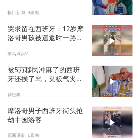
极目新闻
4跟贴
哭求留在西班牙：12岁摩
洛哥男孩被遣返时一路恳
求
车马点兵V
被5万移民冲麻了的西班
牙还挨了骂，夹板气夹麻
了
解密狗
摩洛哥男子西班牙街头抢
劫中国游客
瓦斯讲事
6跟贴