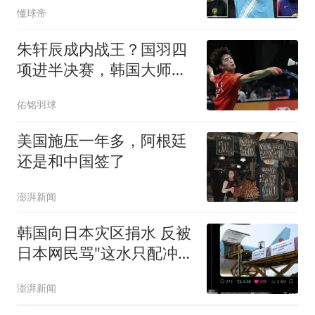
懂球帝
朱轩辰成内战王？国羽四
项进半决赛，韩国大师赛
8日赛程
佑铭羽球
美国施压一年多，阿根廷
还是和中国签了
澎湃新闻
韩国向日本灾区捐水 反被
日本网民骂"这水只配冲马
桶"
澎湃新闻