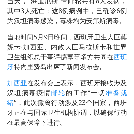
当天，“洪迪厄斯”号邮轮共有8人发病，
两名乘客在飞机上因调节座椅起冲突
其中3人死亡；这8例病例中，已确诊6例
国防部：中国军队坚决反制任何闹海挑衅图谋
为汉坦病毒感染，毒株均为安第斯病毒。
女儿为争财产堵门阻挠父亲出殡
今日立秋你咬秋了吗
当地时间5月9日晚间，西班牙卫生大臣莫
“今天得有40℃了吧 为啥还不预警”
妮卡·
加西亚
、内政大臣马拉斯卡和世界
卫生组织总干事谭德塞等多方共同在
西班
夯实基础开新局
牙
特内里费岛出席了新闻发布会。
加西亚
在发布会上表示，西班牙接收涉及
汉坦病毒疫情
邮轮
的工作“一切
准备就
绪
”，此次撤离行动涉及23个国家，西班
牙正在与国际卫生机构协调，以确保行动
在最高保障下进行。