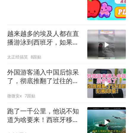
越来越多的埃及人都在直
播游泳到西班牙，如果再
不采取措施，会有
太正经搞笑
8跟贴
外国游客涌入中国后惊呆
了，彻底推翻了过往的刻
板印象！
微微安x
7跟贴
跑了一千公里，他说不知
道为啥要来！西班牙移民
潮一夜反转