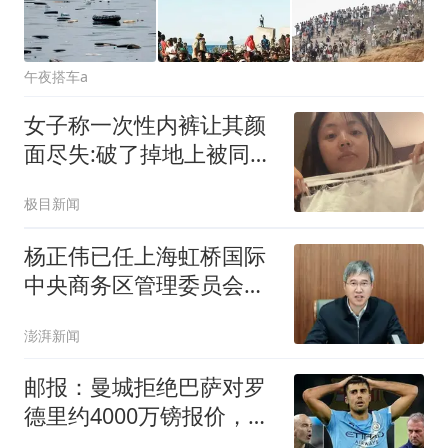
午夜搭车a
女子称一次性内裤让其颜
面尽失:破了掉地上被同事
看到
极目新闻
杨正伟已任上海虹桥国际
中央商务区管理委员会党
组书记、常务副主任
澎湃新闻
邮报：曼城拒绝巴萨对罗
德里约4000万镑报价，要
价至少6000万