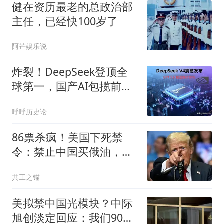
健在资历最老的总政治部
主任，已经快100岁了
阿芒娱乐说
炸裂！DeepSeek登顶全
球第一，国产AI包揽前
五，硅谷彻底沉默。
呼呼历史论
86票杀疯！美国下死禁
令：禁止中国买俄油，对
此中方早留后手
共工之锚
美拟禁中国光模块？中际
旭创淡定回应：我们90%