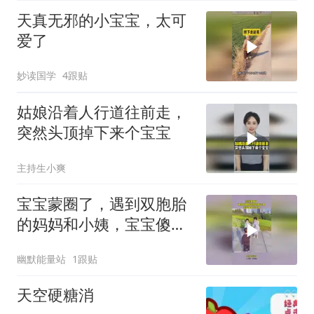
天真无邪的小宝宝，太可
爱了
妙读国学
4跟贴
姑娘沿着人行道往前走，
突然头顶掉下来个宝宝
主持生小爽
宝宝蒙圈了，遇到双胞胎
的妈妈和小姨，宝宝傻傻
分不清
幽默能量站
1跟贴
天空硬糖消