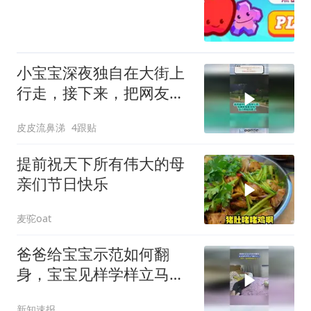
小宝宝深夜独自在大街上
行走，接下来，把网友的
心都揪疼了！
皮皮流鼻涕
4跟贴
提前祝天下所有伟大的母
亲们节日快乐
麦驼oat
爸爸给宝宝示范如何翻
身，宝宝见样学样立马就
学会了
新知速报