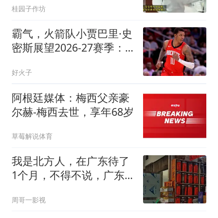
桂园子作坊
霸气，火箭队小贾巴里·史
密斯展望2026-27赛季：
一支更强的球队
好火子
阿根廷媒体：梅西父亲豪
尔赫-梅西去世，享年68岁
草莓解说体育
我是北方人，在广东待了
1个月，不得不说，广东
人真的太干净了
周哥一影视