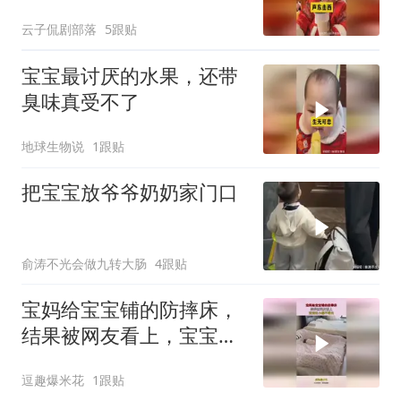
云子侃剧部落
5跟贴
宝宝最讨厌的水果，还带
臭味真受不了
地球生物说
1跟贴
把宝宝放爷爷奶奶家门口
俞涛不光会做九转大肠
4跟贴
宝妈给宝宝铺的防摔床，
结果被网友看上，宝宝还
小睡不明白！
逗趣爆米花
1跟贴