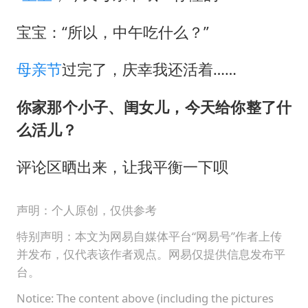
老挝国会主席赛宋蓬逝世
茅台部分直营店飞天茅台提价
宝宝：“所以，中午吃什么？”
夏日经济乘“热”而上 消费市场向“新”而行
母亲节
过完了，庆幸我还活着……
白海豚将正面袭击贯穿浙江
你家那个小子、闺女儿，今天给你整了什
酒店回应车内过夜被收150元
么活儿？
黄金牛市回来了吗
酒店花洒现排泄物住客索赔遭拒
评论区晒出来，让我平衡一下呗
乐享全民健身 共筑健康中国
声明：个人原创，仅供参考
特别声明：本文为网易自媒体平台“网易号”作者上传
并发布，仅代表该作者观点。网易仅提供信息发布平
台。
Notice: The content above (including the pictures