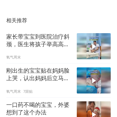
相关推荐
家长带宝宝到医院治疗斜
颈，医生将孩子举高高观
察，网友：医生和患者都
氧气周末
很开心
刚出生的宝宝贴在妈妈脸
上哭，认出妈妈后立马安
静了，网友：这大概就是
氧气周末
7跟贴
母子连心吧
一口药不喝的宝宝，外婆
想到了这个办法