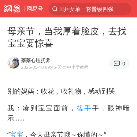
网易号
国乒女单三将晋级四强
光影经济撬动暑期消费新蓝海
母亲节，当我厚着脸皮，去找
陈思诚零点晒照为佟丽娅庆生
宝宝要惊喜
马克·艾伦退出斯诺克中国公开赛
郑丽文：台湾从来没有“独立”过
蓁蓁心理抚养
0
新疆优化调整景区内自驾服务费
2026-05-10 09:46
·天津
·中小学教师
情侣平潭拍日出坠崖1死1伤
别的妈妈：收花，收礼物，感动到哭。
梁家辉：到内地拍戏不是北上是回归
全民健身事业高质量发展
我：凑到宝宝面前，
搓手
手，眼神暗
台当局重金为“台独”织“皇帝新衣”
示……
几元成本的AI广告导致千万市值蒸发
“
宝宝
，今天母亲节哦～你懂的～”