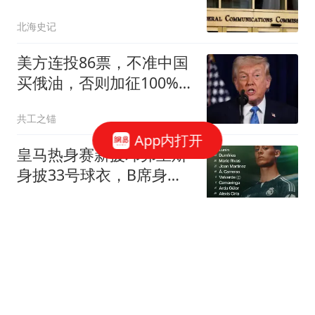
产能不在中国
北海史记
美方连投86票，不准中国
买俄油，否则加征100%，
中方已做最坏打算
共工之锚
App内打开
皇马热身赛新援邓弗里斯
身披33号球衣，B席身披
31号
懂球帝
小米18发布在即！背屏是
一大卖点，双2亿影像也
安排上了
雷科技