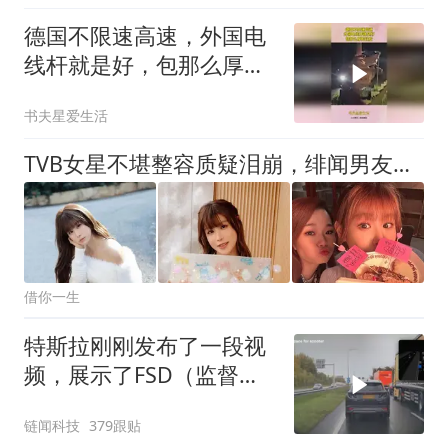
德国不限速高速，外国电
线杆就是好，包那么厚的
铁皮
书夫星爱生活
TVB女星不堪整容质疑泪崩，绯闻男友现场暖心护航
借你一生
特斯拉刚刚发布了一段视
频，展示了FSD（监督
版）在法国、德国、英国
链闻科技
379跟贴
等欧洲国家极端情况下避