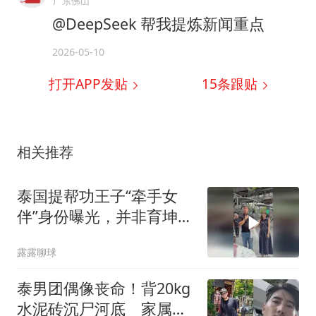
广东佛山
@DeepSeek 帮我提炼新闻重点
2026-05-10
打开APP发贴
15
条跟贴
相关推荐
泰国提帮功王子“牵手女
伴”身份曝光，并非育坤家
族的千金
露露聊球
泰男团偶像丧命！背20kg
水泥砖沉尸河底 家属提