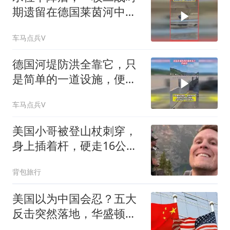
期遗留在德国莱茵河中的
炸弹被打捞上来
车马点兵V
德国河堤防洪全靠它，只
是简单的一道设施，便能
抵御强悍的洪水
车马点兵V
美国小哥被登山杖刺穿，
身上插着杆，硬走16公里
去医院，他的理由让人哭
背包旅行
笑不得...
美国以为中国会忍？五大
反击突然落地，华盛顿没
想到踢到硬板