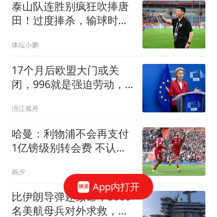
泰山队连胜别疯狂吹捧唐
田！过度捧杀，输球时反
噬只会更狠
体坛小鹏
17个月后欧盟大门或关
闭，996就是强迫劳动，9
成中小企业却还没醒
浯江孤舟
哈曼：利物浦不会再支付
1亿镑级别转会费 不认为
伊劳拉必须夺冠
画夕
App内打开
比伊朗导弹还致命，5000
名美航母兵对外求救，马