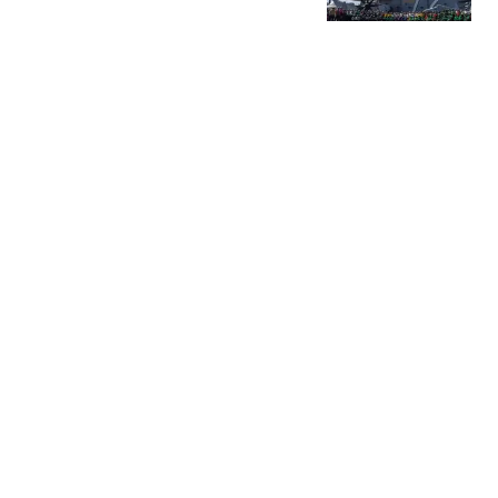
上就要崩溃了
罗富强说
“新型出轨方式”正悄热兴
起，不私会不开房，却正
在毁掉千万家庭
风起见你
破案了！张本兄妹同时夺
冠，为何得感谢国乒？王
皓马琳急需找漏洞
体育大学僧
高铁连播寻医却无人起
身？三甲主任连拒三次，
医生怕的到底是什么
天气观察站
热搜