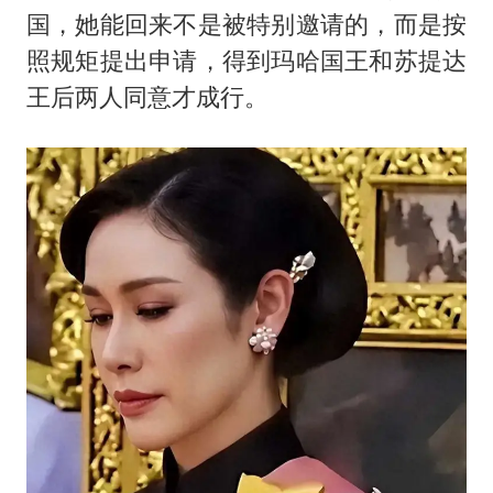
面对面丨蔡磊：与渐冻症抗争 纵使不敌 也不屈服
国，她能回来不是被特别邀请的，而是按
5万小车卖不动 微型代步车集体遇冷
照规矩提出申请，得到玛哈国王和苏提达
加沙约14万栋建筑被完全摧毁
王后两人同意才成行。
从科技创新看开局起步的时与势