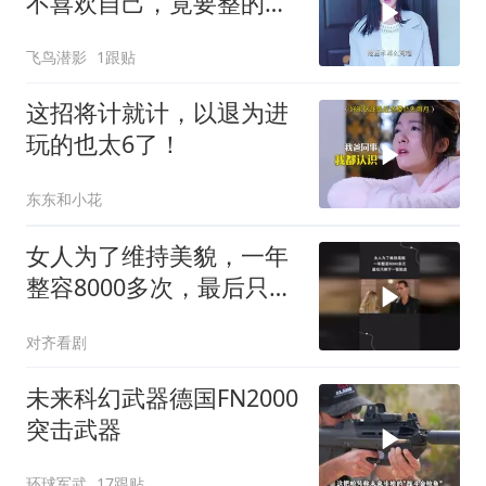
不喜欢自己，竟要整的跟
妹妹一摸一样
飞鸟潜影
1跟贴
这招将计就计，以退为进
玩的也太6了！
东东和小花
女人为了维持美貌，一年
整容8000多次，最后只剩
下一张脸皮
对齐看剧
未来科幻武器德国FN2000
突击武器
环球军武
17跟贴