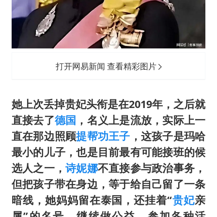
打开网易新闻 查看精彩图片
她上次丢掉贵妃头衔是在2019年，之后就
直接去了
德国
，名义上是流放，实际上一
直在那边照顾
提帮功
王子
，这孩子是玛哈
最小的儿子，也是目前最有可能接班的候
选人之一，
诗妮娜
不直接参与政治事务，
但把孩子带在身边，等于给自己留了一条
暗线，她妈妈留在泰国，还挂着“
贵妃
亲
属”的名号，继续做公益、参加各种活