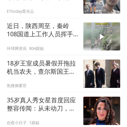
1线索质疑遭他杀
ETtoday星光云
近日，陕西周至，秦岭
108国道上工作人员挥手
劝退小车，仅23秒后，山
环球网资讯
804跟贴
体发生崩塌
18岁王室成员暑假开拖拉
机当农夫，查尔斯国王的
亲侄子为何选择下地？
热搜摘要官
35岁真人秀女星首度回应
整容传闻：从未动刀，但
每月打肉毒与填充
自愈小日子
1跟贴