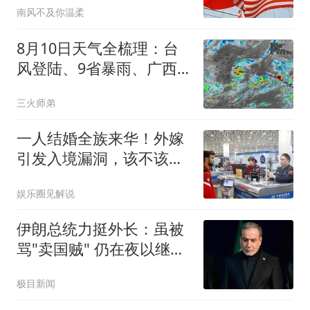
南风不及你温柔
8月10日天气全梳理：台
风登陆、9省暴雨、广西
高温即将缓解
三火师弟
一人结婚全族来华！外嫁
引发入境漏洞，该不该取
消外嫁女国籍？
娱乐圈见解说
伊朗总统力挺外长：虽被
骂"卖国贼" 仍在夜以继日
工作
极目新闻