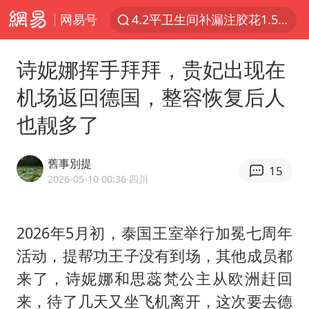
网易号
4.2平卫生间补漏注胶花1.55万
白海豚路径图
诗妮娜挥手拜拜，贵妃出现在
宇树申购 中一签有望赚20万元
机场返回德国，整容恢复后人
今日有3只新股申购
也靓多了
武汉3名城管协管员殴打摊主被刑拘
白海豚可深入内陆制造大范围风雨
舊事別提
15
NBA传奇教练老尼尔森去世
2026-05-10 00:36
·四川
男子结婚8年3个女儿都不是亲生
手机真会“偷听”我们说话吗
2026年5月初，泰国王室举行加冕七周年
活动，提帮功王子没有到场，其他成员都
轰-6K到底是不是战略轰炸机
来了，
诗妮娜
和思蕊梵公主从欧洲赶回
“皋”在低处
来，待了几天又坐飞机离开，这次要去德