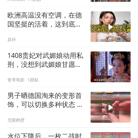
欧洲高温没有空调，在德
国坚挺的活着，这到底是
多热呀
异环
1408贵妃对武媚娘动用私
刑，没想到武媚娘甘愿承
担罪责！
奎哥电影
1跟贴
男子晒德国淘来的变形首
饰，可以切换多种状态 超
级有趣
无限鹤壁
水位下降后，一枚二战时