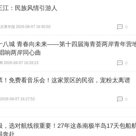
三江：民族风情引游人
青年报 2026-08-07 16:40:02
0
跟贴
0
十八城 青春向未来——第十四届海青荟两岸青年营
 唱响两岸同心曲
026-08-07 16:28:23
0
跟贴
0
票！免费看音乐会！这家景区的民宿，宠粉太离谱
26-08-07 16:27:52
0
跟贴
0
极，选对航线很重要！27年这条南极半岛17天包船
得奔赴