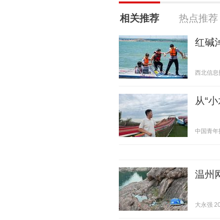
相关推荐
热点推荐
红碱
西北信息报 2
从“小
中国青年报 2
温州
大永强 202