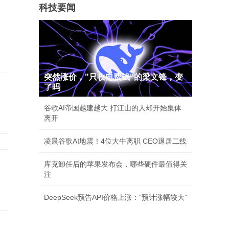
科技要闻
突然涨价，"只收电费钱"的梁文锋，变
了吗
谷歌AI帝国越建越大 打江山的人却开始集体
离开
凌晨谷歌AI地震！4位大牛离职 CEO退居二线
库克卸任后的苹果发布会，哪些硬件最值得关
注
DeepSeek预告API价格上涨：“预计涨幅较大”