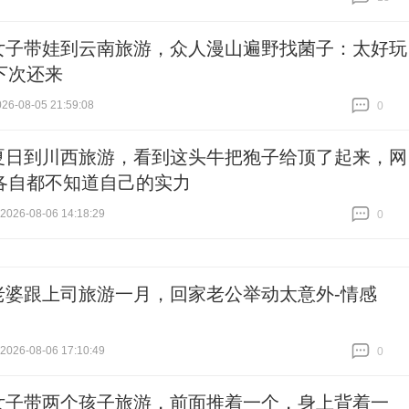
跟贴
13
女子带娃到云南旅游，众人漫山遍野找菌子：太好玩
下次还来
6-08-05 21:59:08
0
跟贴
0
夏日到川西旅游，看到这头牛把狍子给顶了起来，网
各自都不知道自己的实力
26-08-06 14:18:29
0
跟贴
0
老婆跟上司旅游一月，回家老公举动太意外-情感
26-08-06 17:10:49
0
跟贴
0
女子带两个孩子旅游，前面推着一个，身上背着一