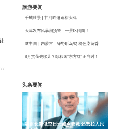
旅游要闻
千城胜景 | 甘河畔邂逅棕头鸥
天津发布风暴潮预警！一景区闭园！
让
瞰中国｜内蒙古：绿野听鸟鸣 橘色染黄昏
8月赏荷去哪儿？颐和园“东方红”正当时！
头条要闻
美财长曾做空日元如今要救 还想拉人民