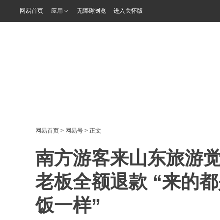
网易首页
应用
无障碍浏览
进入关怀版
网易首页
>
网易号
> 正文
南方游客来山东旅游觉
老板全额退款 “来的
饭一样”