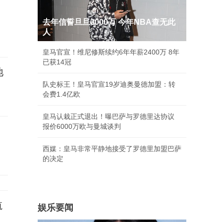
去年信誓旦旦3000万 今年NBA查无此
人
皇马官宣！维尼修斯续约6年年薪2400万 8年
已获14冠
地
队史标王！皇马官宣19岁迪奥曼德加盟：转
会费1.4亿欧
皇马认栽正式退出！曝巴萨与罗德里达协议
报价6000万欧与曼城谈判
西媒：皇马非常平静地接受了罗德里加盟巴萨
的决定
航
娱乐要闻