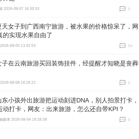
026-08-07 16:30:53
0
跟贴
0
夏天女子到广西南宁旅游，被水果的价格惊呆了，网
真的实现水果自由了
26-08-05 13:42:53
54
跟贴
54
女子在云南旅游买回装饰挂件，经提醒才知晓是丧葬
26-08-06 16:26:22
0
跟贴
0
山东小孩外出旅游把运动刻进DNA，别人拍景打卡，
运动打卡，网友：出来旅游，怎么还自带KPI？
体 2026-08-04 19:28:39
0
跟贴
0