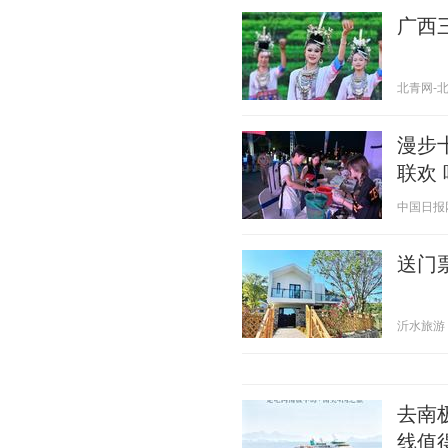
广西
北青网-北京
漫步
联欢
中国日报网 2
送门
沂水旅游 20
去南
线值