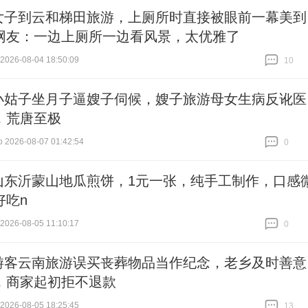
女子到云和梯田旅游，上厕所时直接被眼前一幕美到
网友：一边上厕所一边看风景，太优雅了
26-08-04 18:50:09
10
跟贴
10
小姑子坐月子逼嫂子伺候，嫂子旅游母女生病反讹医
，荒唐至极
 2026-08-07 01:42:54
0
跟贴
0
山东沂蒙山地瓜煎饼，1元一张，纯手工制作，口感
好吃n
26-08-05 11:10:17
0
跟贴
0
游客云南旅游误买丧葬物品当作纪念，老乡及时善意
，商家起初拒不退款
26-08-05 18:25:45
13