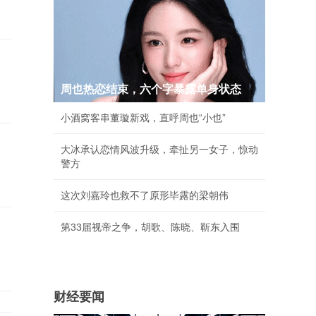
周也热恋结束，六个字暴露单身状态
小酒窝客串董璇新戏，直呼周也“小也”
大冰承认恋情风波升级，牵扯另一女子，惊动
警方
这次刘嘉玲也救不了原形毕露的梁朝伟
第33届视帝之争，胡歌、陈晓、靳东入围
财经要闻