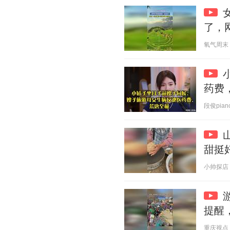
了，
氧气周末 20
药费
段俊piano
甜挺
小帅探店 20
提醒
重庆视点 20