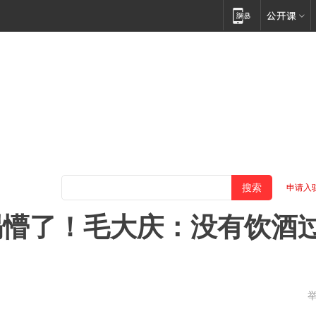
申请入
喝懵了！毛大庆：没有饮酒