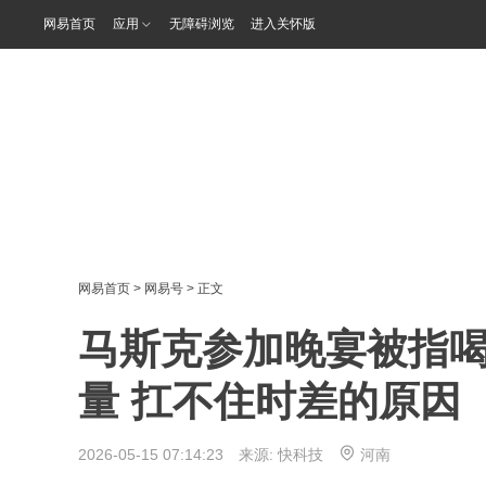
网易首页
应用
无障碍浏览
进入关怀版
网易首页
>
网易号
> 正文
马斯克参加晚宴被指
量 扛不住时差的原因
2026-05-15 07:14:23 来源:
快科技
河南