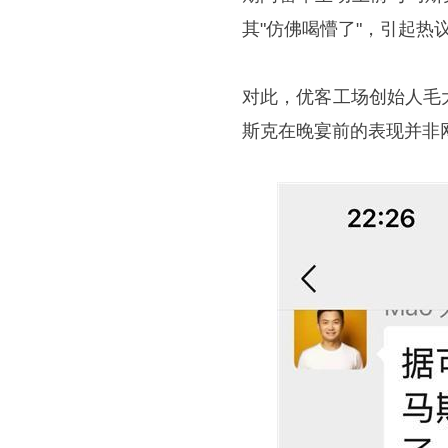
其"仿佛喝懵了"，引起热
对此，优客工场创始人
毛
斯克在晚宴前的表现并非