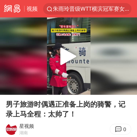
朱雨玲晋级WTT横滨冠军赛女单八强
视频
女子开一天一夜空调后二氧化碳中毒
美国将对多晶硅衍生品加征15%关税
佛山通报笔试前13被淘汰后5名进体检
泰国校园枪击案死亡人数升至7人
陕西省委书记赶赴柞水县杏坪镇
女孩摆摊卖菌子时收到北大通知书
00:00
00:33
年内第一高价股今日打新
Play
Ent
full
改名后的“青海拉面”店
男子旅游时偶遇正准备上岗的骑警，记
录上马全程：太帅了！
粉笔教育发布“自曝式”公开信
广岛核爆81周年央视播《奥本海默》
星视频
0
湖南
四川宜宾市高县发生4.9级地震