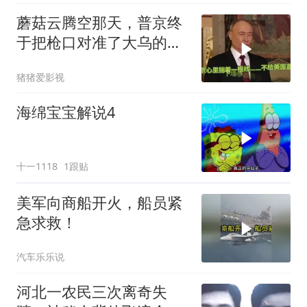
蘑菇云腾空那天，普京终
于把枪口对准了大乌的军
火库
猪猪爱影视
海绵宝宝解说4
十一1118
1跟贴
美军向商船开火，船员紧
急求救！
汽车乐乐说
河北一农民三次离奇失