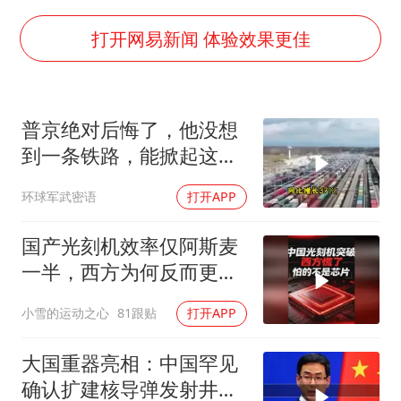
公司“上四休三”但要降薪1000元
打开网易新闻 体验效果更佳
国民党推出AI发言人“郑小文”
A股收盘：三大指数均涨超1%
普京绝对后悔了，他没想
“中国蔬菜之乡”最高温达41.8℃
到一条铁路，能掀起这么
如何把百年大党建设得更加坚强有力？
大的风浪，中亚格局彻底
环球军武密语
打开APP
改写
国产光刻机效率仅阿斯麦
一半，西方为何反而更
慌？
小雪的运动之心
81跟贴
打开APP
大国重器亮相：中国罕见
确认扩建核导弹发射井铸