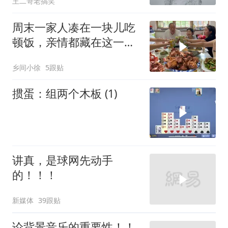
王二哥老搞笑
周末一家人凑在一块儿吃
顿饭，亲情都藏在这一饭
一菜里
乡间小徐
5跟贴
掼蛋：组两个木板 (1)
讲真，是球网先动手
的！！！
新媒体
39跟贴
论背景音乐的重要性！！