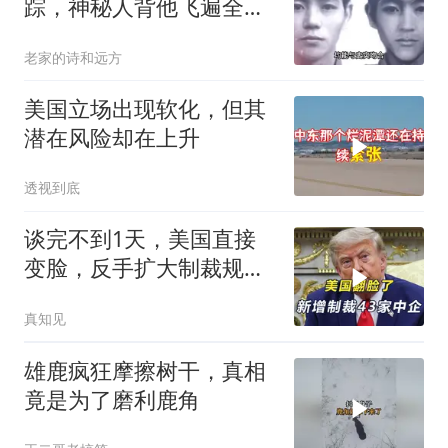
踪，神秘人背他飞遍全中
国，幕后真相是什么
老家的诗和远方
美国立场出现软化，但其
潜在风险却在上升
透视到底
谈完不到1天，美国直接
变脸，反手扩大制裁规
模，43家中企遭殃
真知见
雄鹿疯狂摩擦树干，真相
竟是为了磨利鹿角