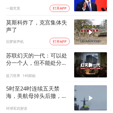
就“战略底牌”
一窥究竟
打开APP
莫斯科炸了，克宫集体失
声了
旧梦留声机
打开APP
苏联幻灭的一代：可以处
分一个人，但不能处分一
种渴望
捉刀世界
145跟贴
5时至24时连续五天禁
海，美航母掉头后撤，黄
岩岛大局已定
环球军武密语