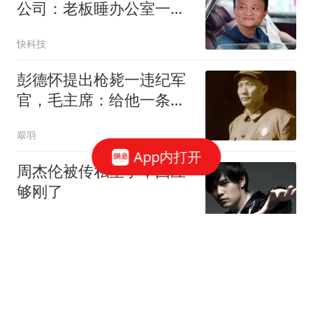
公司：老板睡办公室一周
干7天 每晚只睡3小时
快科技
彭德怀提出枪毙一违纪军
官，毛主席：给他一条活
路，事后看很高明
翠羽
App内打开
周杰伦被传私生子，回应
够刚了
老白闲谈
亚运女排名单揭晓：江苏
8人入选成赢家，李盈莹
伤缺王媛媛成独苗