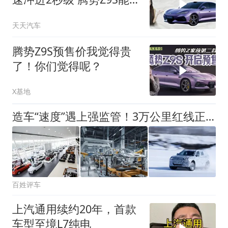
成为轿跑界的新“黑马”
天天汽车
腾势Z9S预售价我觉得贵
了！你们觉得呢？
X基地
造车“速度”遇上强监管！3万公里红线正式落地
百姓评车
上汽通用续约20年，首款
车型至境L7纯电