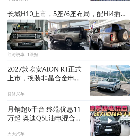
长城H10上市，5座/6座布局，配Hi4插电混动，598马力，加速4.9秒
红涛说車
1跟贴
2027款埃安AION RT正式
上市，换装非晶合金电
驱，续航提升至710公里
答答买车
月销超6千台 终端优惠11
万起 奥迪Q5L油电混合版
更具性价比
天天汽车