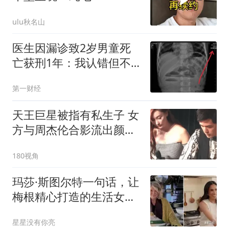
ulu秋名山
医生因漏诊致2岁男童死
亡获刑1年：我认错但不
能认罪
第一财经
天王巨星被指有私生子 女
方与周杰伦合影流出颜值
超高
180视角
玛莎·斯图尔特一句话，让
梅根精心打造的生活女王
人设再次破防
星星没有你亮