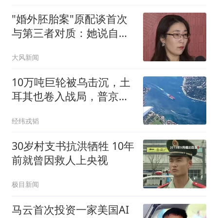
"婚外胚胎案"原配谈首次
与第三者对质：她说自己
没错
大风新闻
10万吨巨轮被乌击沉，土
耳其也卷入战局，普京下
的这盘棋彻底乱了
经纬戎韬
30岁村支书抗洪牺牲 10年
前就曾因救人上央视
极目新闻
马云首次投资一家美国AI