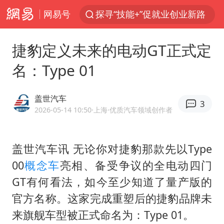
网易号
24小时不关空调 电费反而更低？
维持强台风级！白海豚直奔华东沿海
捷豹定义未来的电动GT正式定
美国退回1000亿美元关税
名：Type 01
38岁山东财大教授刘海明逝世
顾客结账把钱扔地上 服务员霸气扔回
盖世汽车
3
李亚鹏向地铁吐血女孩捐99999元
2026-05-14 10:50
·上海
·优质汽车领域创作者
河南试行周五下午弹性离岗
盖世汽车讯 无论你对捷豹那款先以Type
“天津之眼”摩天轮附近2人落水
00
概念车
亮相、备受争议的全电动四门
沙特否认与胡塞武装举行会谈
GT有何看法，如今至少知道了量产版的
“银行午休1.5小时”留个窗口行不行
官方名称。这家完成重塑后的捷豹品牌未
如何把百年大党建设得更加坚强有力
来旗舰车型被正式命名为：Type 01。