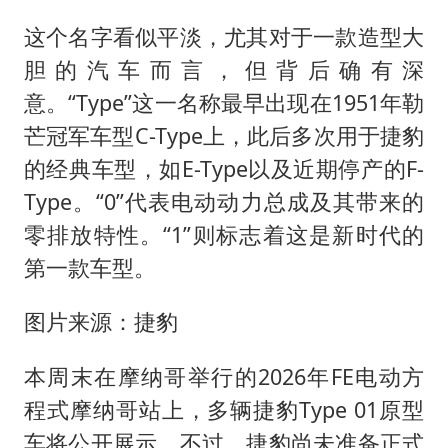
41岁女子为鼓励女儿考上985研究生
这个名字看似平淡，尤其对于一款造型大
乘客脱鞋散发异味 司机提醒反被怼
胆的汽车而言，但背后确有深
日本籍女网红在韩直播时自杀身亡
意。“Type”这一名称最早出现在1951年勒
香港殿堂级填词人黎彼得因病离世 终年76岁
芒冠军车型C-Type上，此后多次用于捷豹
弹药库存告急 美军补货难
的经典车型，如E-Type以及近期停产的F-
总书记关心百姓身边这些民生大事
Type。“0”代表电动动力总成及其带来的
零排放特性。“1”则标志着这是新时代的
第一款车型。
图片来源：捷豹
本周末在摩纳哥举行的2026年FE电动方
程式摩纳哥站上，多辆捷豹Type 01原型
车将公开展示。不过，捷豹尚未准备正式