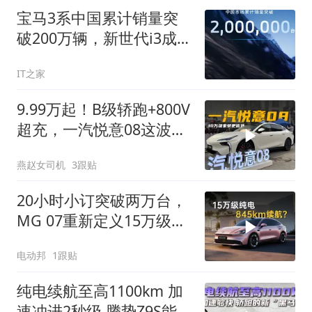
宝马3系中国累计销量突
破200万辆，新世代i3成都
车展亮相
IT之家
9.99万起！B级轿跑+800V
超充，一汽悦意08这波直
接掀桌子了
燕赵女司机
3跟贴
20小时小订突破两万台，
MG 07重新定义15万级纯
电门槛！
电动邦
1跟贴
纯电续航至高1100km 加
速冲进2秒级 腾势Z9S能否