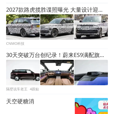
2027款路虎揽胜谍照曝光 大量设计迎来改动 还有纯电版
CNMO科技
30天突破万台创纪录！蔚来ES9满配旗舰，重新定义50万级SUV天花板
隔壁说车老王
4跟贴
天空硬糖消