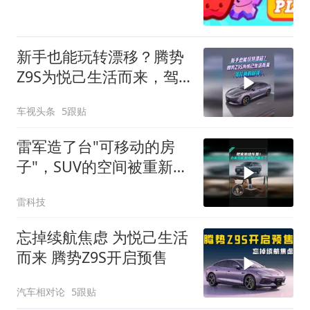
新手也能玩转漂移？腾势
Z9S为悦己生活而来，驾
控真的超强！
车视头条
5跟贴
雷军造了台"可移动的房
子"，SUV的空间被重新定
义了
雷科技
忘掉续航焦虑 为悦己生活
而来 腾势Z9S开启预售
汽车相对论
5跟贴