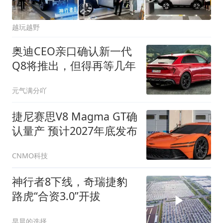
越玩越野
奥迪CEO亲口确认新一代
Q8将推出，但得再等几年
元气满分吖
捷尼赛思V8 Magma GT确
认量产 预计2027年底发布
CNMO科技
神行者8下线，奇瑞捷豹
路虎“合资3.0”开拔
早晨的选择