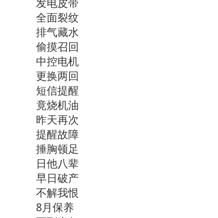
发电皮带
全面裂纹
排气藏水
偷摸召回
中控电机
更换两回
短信提醒
竟烧机油
昨天再次
提醒故障
捶胸顿足
日他八辈
早日破产
不解我恨
8月保养