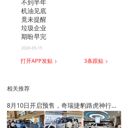
不到半年
机油见底
竟未提醒
垃圾企业
期盼早完
2026-05-15
打开APP发贴
3
条跟贴
相关推荐
8月10日开启预售，奇瑞捷豹路虎神行者8全国巡演进行时