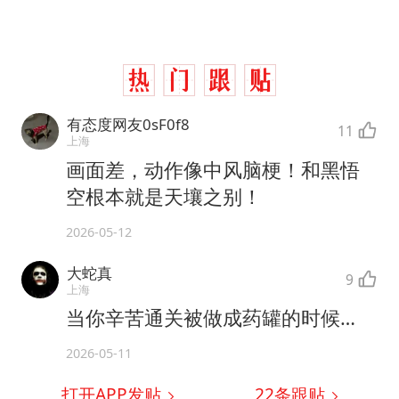
有态度网友0sF0f8
11
上海
画面差，动作像中风脑梗！和黑悟
空根本就是天壤之别！
2026-05-12
大蛇真
9
上海
当你辛苦通关被做成药罐的时候…
2026-05-11
打开APP发贴
22
条跟贴