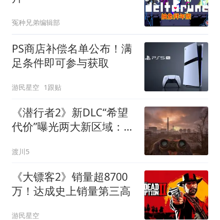
冤种兄弟编辑部
PS商店补偿名单公布！满
足条件即可参与获取
游民星空
1跟贴
《潜行者2》新DLC“希望
代价”曝光两大新区域：数
十小时内容，微软曾砸钱
渡川5
独占
《大镖客2》销量超8700
万！达成史上销量第三高
游民星空