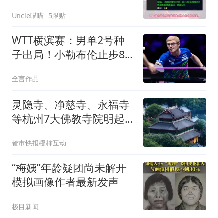
得哪款最恐怖如斯？
Uncle喵喵
5跟贴
WTT横滨赛：男单2号种
子出局！小勒布伦止步8
强，不敌日本世界冠军
全言作品
灵隐寺、净慈寺、永福寺
等杭州7大佛教寺院明起
临时关闭，别跑空了
都市快报橙柿互动
“梅姨”年龄疑团尚未解开
模拟画像作者最新发声
极目新闻