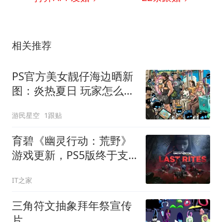
相关推荐
PS官方美女靓仔海边晒新
图：炎热夏日 玩家怎么
过？
游民星空
1跟贴
育碧《幽灵行动：荒野》
游戏更新，PS5版终于支
持4K 60FPS
IT之家
三角符文抽象拜年祭宣传
片