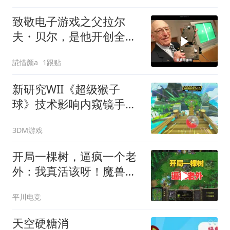
致敬电子游戏之父拉尔
夫・贝尔，是他开创全新
数字娱乐时代
誮惜颜a
1跟贴
新研究WII《超级猴子
球》技术影响内窥镜手术
训练
3DM游戏
开局一棵树，逼疯一个老
外：我真活该呀！魔兽争
霸3
平川电竞
天空硬糖消