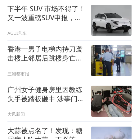
下半年 SUV 市场不得了！
又一波重磅SUV申报，哪
些车值得期待？
AGUI艺车
香港一男子电梯内持刀袭
击楼上邻居后跳楼身亡，
两人曾因噪音问题多次闹
三湘都市报
矛盾，警方在涉事单位中
搜出行凶男子的精神科复
广州女子健身房里因教练
诊单据
失手被踏板砸中 涉事门店
回应
大风新闻
大蒜被点名了！发现：糖