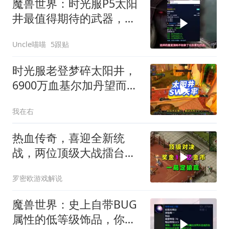
魔兽世界：时光服P5太阳
井最值得期待的武器，谁
才是阶段第一神兵？
Uncle喵喵
5跟贴
时光服老登梦碎太阳井，
6900万血基尔加丹望而生
畏
我在右
热血传奇，喜迎全新统
战，两位顶级大战擂台对
决，奖金1个亿金币
罗密欧游戏解说
魔兽世界：史上自带BUG
属性的低等级饰品，你觉