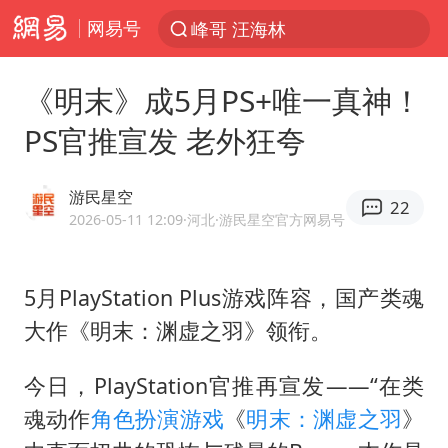
网易号
峰哥 汪海林
解锁各地夏日限定体验
《明末》成5月PS+唯一真神！
西湖突现狂风暴雨 游客瞬间被浇透
PS官推宣发 老外狂夸
河南重大刑事案嫌疑人落网
富婆带资进组给自己硬加60多场吻戏
游民星空
22
黄金创今年来最大单周涨幅
2026-05-11 12:09
·河北
·游民星空官方网易号
视频丨中国东方电气集团原党组副书记、董事宋致远被查
5月PlayStation Plus游戏阵容，国产类魂
金饰克价一夜涨回1300元
大作《明末：渊虚之羽》领衔。
白海豚将正面袭击贯穿浙江
梁家辉：到内地拍戏不是北上是回归
今日，PlayStation官推再宣发——“在类
酒店回应车内过夜被收150元
魂动作
角色扮演游戏
《
明末：渊虚之羽
》