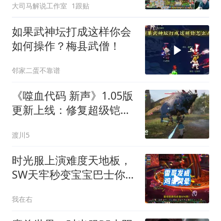
大司马解说工作室
1跟贴
如果武神坛打成这样你会
如何操作？梅县武僧！
邻家二蛋不靠谱
《噬血代码 新声》1.05版
更新上线：修复超级铠甲
猝死问题，官方预告“非常
渡川5
困难”新难度
时光服上演难度天地板，
SW天牢秒变宝宝巴士你怎
么看？
我在右