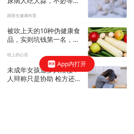
尿病人吃大蒜，不必等多
久，或有5个变化
路医生健康科普
被吹上天的10种伪健康食
品，实则坑钱第一名，劝
告父母过年别买！
纸上的心语
App内打开
未成年女孩遭多人性侵4
人辩称只是协助 检方还原
真相
三湘都市报
皇马队史10大最贵引援盘
点：多半都是坑
体育世界