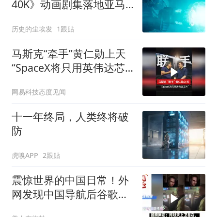
40K》动画剧集落地亚马
逊，卡维尔身兼双制片引
历史的尘埃发
1跟贴
爆期待
马斯克“牵手”黄仁勋上天
“SpaceX将只用英伟达芯
片”
网易科技态度见闻
十一年终局，人类终将破
防
虎嗅APP
2跟贴
震惊世界的中国日常！外
网发现中国导航后谷歌瞬
间不香了！