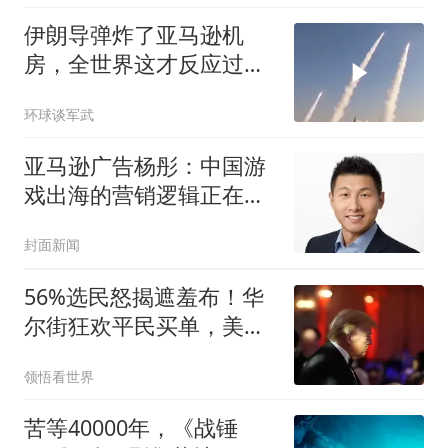
伊朗导弹炸了亚马逊机
房，全世界这才反应过
来：新时代的“断粮战”已
环球谈军武
经打响
亚马逊广告杨彤：中国游
戏出海的营销逻辑正在重
构；追觅清洁电器全球累
封面新闻
计出货量破4000万台｜早
资道
56%选民怒揭遮羞布！华
尔街狂欢平民买单，美联
储还想加三次息？
领悟看世界
苦等40000年，《战锤