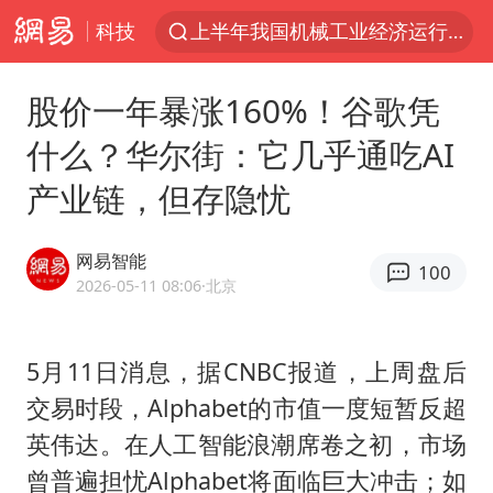
科技
上半年我国机械工业经济运行稳中有进
台风白海豚加强
股价一年暴涨160%！谷歌凭
官方通报教师招聘笔试前13名被淘汰
什么？华尔街：它几乎通吃AI
国防部回应日本试射“战斧”导弹
产业链，但存隐忧
广东雷州通报特教老师招聘违规事件
A股三大股指收涨
网易智能
100
“立秋的第一杯奶茶”又爆单了
2026-05-11 08:06
·北京
泰国校园枪击案死亡人数升至7人
泰国枪击案凶手先杀祖父母后行凶
5月11日消息，据CNBC报道，上周盘后
交易时段，Alphabet的市值一度短暂反超
宇树科技中一签需缴款7.54万元
英伟达。在人工智能浪潮席卷之初，市场
国防部：坚决反制任何闹海挑衅图谋
曾普遍担忧Alphabet将面临巨大冲击；如