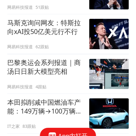
太草率
网易科技报道
51跟贴
马斯克询问网友：特斯拉
向xAI投50亿美元行不行
网易科技报道
62跟贴
巴黎奥运会系列报道｜商
汤日日新大模型亮相
网易科技报道
4跟贴
本田拟削减中国燃油车产
能：149万辆→100万辆，
关闭或停产两家工厂
IT之家
83跟贴
App内打开