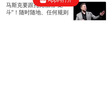
马斯克要跟扎克伯格“笼
斗”！随时随地、任何规则
观察者网
11跟贴
抖音电商否认“上半年
GMV未达预期”传闻
网易科技报道
“最懂苹果”分析师郭明
錤：苹果将停产iPhone
17 Plus
华尔街见闻官方
27跟贴
李斌回应蔚来“千站计
划”迟缓问题：最多推迟一