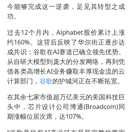
四川宜宾市高县发生4.9级地震
今能够完成这一逆袭，足见其转型之成
台湾海峡南口北上船舶实施交通管制
功。
“新疆阿勒泰八月能滑雪”不实
过去12个月内，Alphabet股价累计上涨
江苏发布台风蓝色预警
约160%。这背后反映了华尔街正逐步达
向鹏0-3不敌张本智和
成共识：谷歌在AI赛道已确立领先优势。
今日立秋你咬秋了吗
从自研大模型到庞大的分发网络，再到凭
东方之约 相约未来
借各类高增长AI业务赚取丰厚现金流的云
计算部门，
谷歌
的护城河正在不断拓宽。
在其余七家市值超万亿美元的美国科技巨
头中，芯片设计公司博通(Broadcom)同
期涨幅位居次席，达107%。