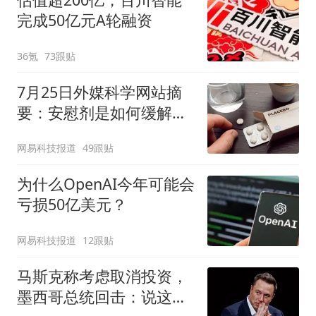
完成50亿元A轮融资
36氪
73跟贴
7月25日外媒科学网站摘
要：安慰剂是如何缓解疼
痛的？
网易科技报道
49跟贴
为什么OpenAI今年可能会
亏损50亿美元？
网易科技报道
12跟贴
马斯克称考虑取消投资，
墨西哥总统回击：说这话