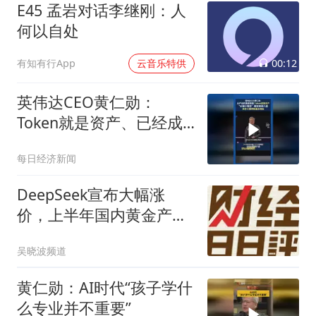
E45 孟岩对话李继刚：人
何以自处
00:12
有知有行App
云音乐特供
英伟达CEO黄仁勋：
Token就是资产、已经成
为获利的营收单位
每日经济新闻
DeepSeek宣布大幅涨
价，上半年国内黄金产量
骤降 | 财经日日评
吴晓波频道
黄仁勋：AI时代“孩子学什
么专业并不重要”