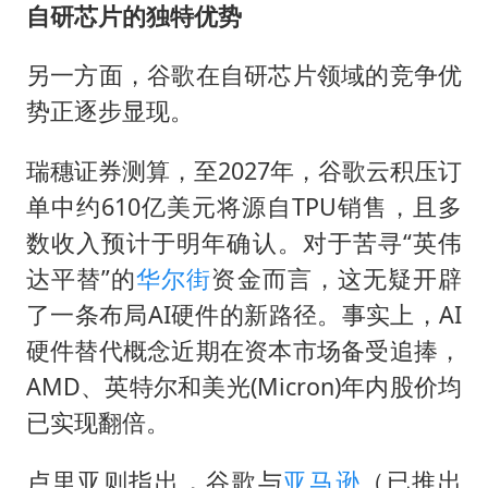
自研芯片的独特优势
另一方面，谷歌在自研芯片领域的竞争优
势正逐步显现。
瑞穗证券测算，至2027年，谷歌云积压订
单中约610亿美元将源自TPU销售，且多
数收入预计于明年确认。对于苦寻“英伟
达平替”的
华尔街
资金而言，这无疑开辟
了一条布局AI硬件的新路径。事实上，AI
硬件替代概念近期在资本市场备受追捧，
AMD、英特尔和美光(Micron)年内股价均
已实现翻倍。
卢里亚则指出，谷歌与
亚马逊
（已推出