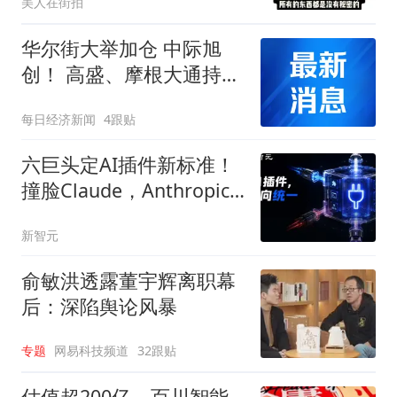
美人在街拍
华尔街大举加仓 中际旭
创！ 高盛、摩根大通持仓
双双翻倍
每日经济新闻
4跟贴
六巨头定AI插件新标准！
撞脸Claude，Anthropic
没上桌
新智元
俞敏洪透露董宇辉离职幕
后：深陷舆论风暴
专题
网易科技频道
32跟贴
估值超200亿，百川智能