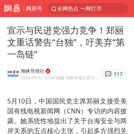
网易号
全网热点 一网打尽
宣示与民进党强力竞争！郑丽
文重话警告“台独”，吁美弃“第
一岛链”
海峡导报社
117
2026-05-11 10:44
·福建
·海峡导报社官方网易号
5月10日，中国国民党主席
郑丽文
接受美
国有线电视新闻网（CNN）专访的内容披
露。她系统性地提出了关于台海安全与两
岸关系的五点核心主张，引起多方强烈关