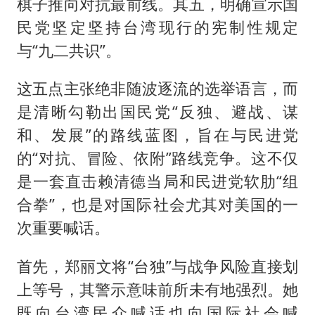
棋子推向对抗最前线。其五，明确宣示国
民党坚定坚持台湾现行的宪制性规定
与“九二共识”。
这五点主张绝非随波逐流的选举语言，而
是清晰勾勒出国民党“反独、避战、谋
和、发展”的路线蓝图，旨在与民进党
的“对抗、冒险、依附”路线竞争。这不仅
是一套直击赖清德当局和民进党软肋“组
合拳”，也是对国际社会尤其对美国的一
次重要喊话。
首先，郑丽文将“台独”与战争风险直接划
上等号，其警示意味前所未有地强烈。她
既向台湾民众喊话也向国际社会喊