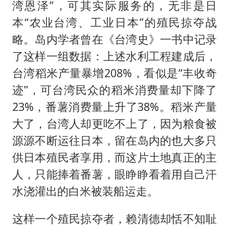
湾恩泽”，可其实际服务的，无非是日
本“农业台湾、工业日本”的殖民掠夺战
略。岛内学者曾在《台湾史》一书中记录
了这样一组数据：上述水利工程建成后，
台湾稻米产量暴增208%，看似是“丰收奇
迹”，可台湾民众的稻米消费量却下降了
23%，番薯消费量上升了38%。稻米产量
大了，台湾人却更吃不上了，因为粮食被
源源不断运往日本，留在岛内的也大多只
供日本殖民者享用，而这片土地真正的主
人，只能捧着番薯，眼睁睁看着用自己汗
水浇灌出的白米被装船运走。
这样一个殖民掠夺者，赖清德却恬不知耻