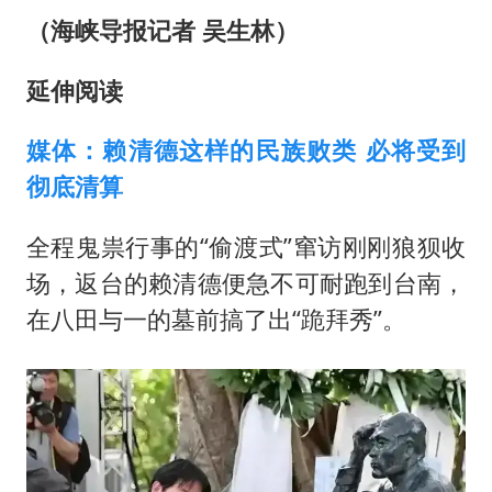
（海峡导报记者 吴生林）
延伸阅读
媒体：赖清德这样的民族败类 必将受到
彻底清算
全程鬼祟行事的“偷渡式”窜访刚刚狼狈收
场，返台的赖清德便急不可耐跑到台南，
在八田与一的墓前搞了出“跪拜秀”。