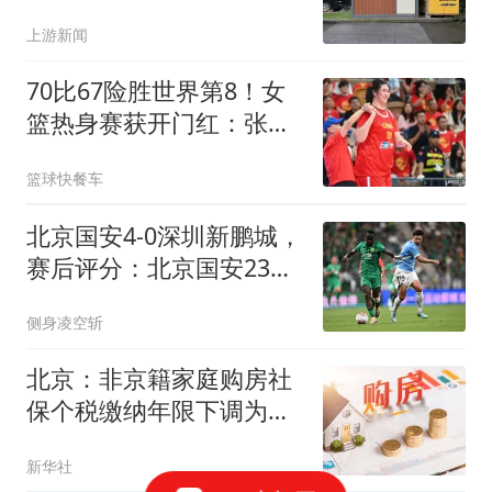
余小时
上游新闻
70比67险胜世界第8！女
篮热身赛获开门红：张子
宇狂轰24分11板！
篮球快餐车
北京国安4-0深圳新鹏城，
赛后评分：北京国安23号
排第一
侧身凌空斩
北京：非京籍家庭购房社
保个税缴纳年限下调为一
年
新华社