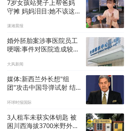
7岁女孩站凳子上帮爸妈
守摊 妈妈泪目:她不该这
么懂事
潇湘晨报
婚外胚胎案涉事医院员工
哽咽:事件对医院造成较大
冲击
大风新闻
媒体:新西兰外长想"组
团"攻击中国导弹试射 结
果被打脸
环球时报国际
3人租车未获实体钥匙 被
困川西海拔3700米野外10