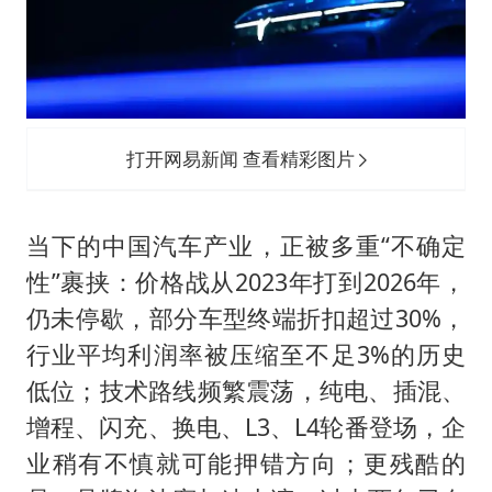
我国外贸延续良好增长态势
国防部：中国军队坚决反制任何闹海挑衅图谋
“新疆阿勒泰八月能滑雪”不实
女儿为争财产堵门阻挠父亲出殡
打开网易新闻 查看精彩图片
夯实基础开新局
当下的中国汽车产业，正被多重“不确定
性”裹挟：价格战从2023年打到2026年，
仍未停歇，部分车型终端折扣超过30%，
行业平均利润率被压缩至不足3%的历史
低位；技术路线频繁震荡，纯电、插混、
增程、闪充、换电、L3、L4轮番登场，企
业稍有不慎就可能押错方向；更残酷的