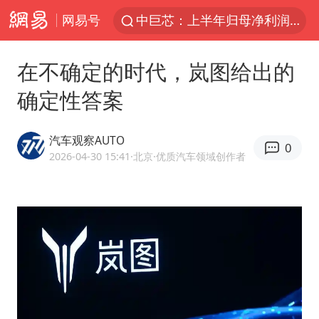
网易号
上海：台风白海豚或将带来龙卷风
38岁演员求职万岁山NPC成功
在不确定的时代，岚图给出的
国乒男单横滨冠军赛全军覆没
确定性答案
四川宜宾高县4.9级地震致1死
秋天的第一杯奶茶到底有多火
汽车观察AUTO
0
日本试射“战斧”导弹，国防部回应
2026-04-30 15:41
·北京
·优质汽车领域创作者
东航：国内客票提前14天免费退改
百花奖开幕式
美股存储板块集体大跌
U17国足三连胜晋级明日之星半决赛
胡彦斌韩磊 谁帮谁