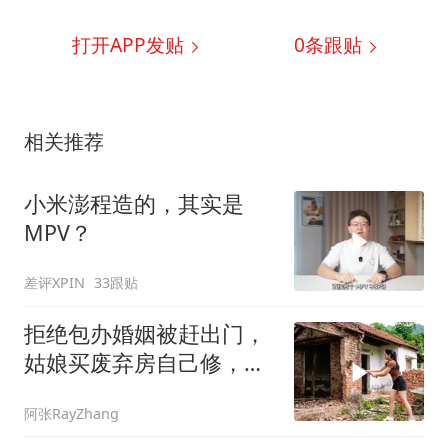
打开APP发贴
0
条跟贴
相关推荐
小米澎程造的，其实是
MPV？
差评XPIN
33跟贴
拒绝包办婚姻被赶出门，
姑娘买废弃房自己修，变
成梦想家太绝了
阿张RayZhang