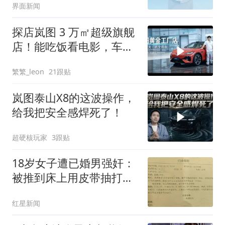
界面新闻
探店岚图 3 万㎡超级旗舰
店！能吃饭看电影，车主
福利太香
繁繁_leon
21跟贴
岚图泰山X8的这波操作，
给我把安全感焊死了！
超硬核玩家
3跟贴
18岁女子遭已婚男强奸：
被推到床上用皮带抽打后
强奸
红星新闻