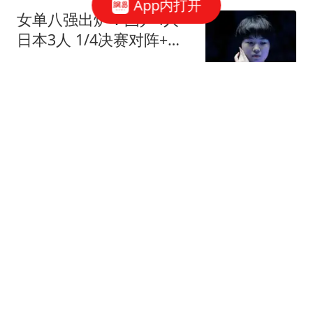
App内打开
女单八强出炉：国乒4人
日本3人 1/4决赛对阵+分
析
体育哲人
宜宾地震已致多人死伤，
现场视频曝光，有房屋坍
塌墙面断裂
Mr王的饭后茶
金价突然大涨 ！中国央行
单月增持64万盎司黄金，
已连续第21个月增持
每日经济新闻
4名中国人在太子集团一