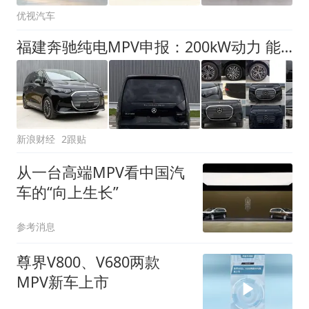
优视汽车
福建奔驰纯电MPV申报：200kW动力 能�
新浪财经
2跟贴
从一台高端MPV看中国汽
车的“向上生长”
参考消息
尊界V800、V680两款
MPV新车上市