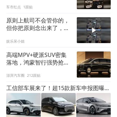
级市场宣战
车市红点
1跟贴
原则上航司不会管你的，
但你把原则念出来了，那
就不一样了
娱乐呆小姐
高端MPV+硬派SUV密集
落地，鸿蒙智行强势抢占
自主高端市场制高点
澎湃汽车圈
212跟贴
工信部车展来了！超15款新车申报图曝光，还没买车的再等等？