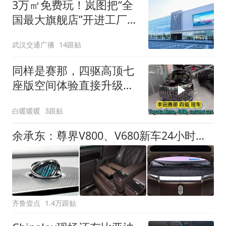
3万㎡免费玩！岚图把“全
国最大旗舰店”开进工厂隔
壁，武汉人又多一个宝藏
武汉交通广播
14跟贴
打卡地
同样是赛那，四驱高顶七
座版空间体验直接升级
10. 七座满员也从容，赛
白暖暖暖
3跟贴
那四驱高顶MPV，家用接
待全能
余承东：尊界V800、V680新车24小时大定突破3500台
齐鲁壹点
1.4万跟贴