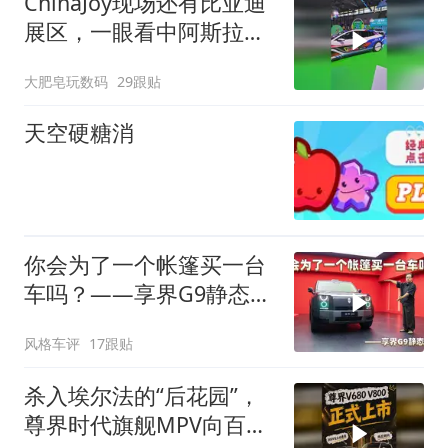
ChinaJoy现场还有比亚迪
展区，一眼看中阿斯拉达
涂装的腾势Z9GT，真帅啊
大肥皂玩数码
29跟贴
天空硬糖消
你会为了一个帐篷买一台
车吗？——享界G9静态棚
拍
风格车评
17跟贴
杀入埃尔法的“后花园”，
尊界时代旗舰MPV向百万