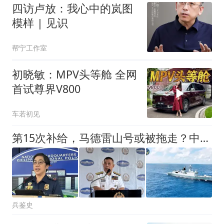
四访卢放：我心中的岚图
模样 | 见识
帮宁工作室
初晓敏：MPV头等舱 全网
首试尊界V800
车若初见
第15次补给，马德雷山号或被拖走？中方祭出王炸，专打菲军巡逻机
兵鉴史