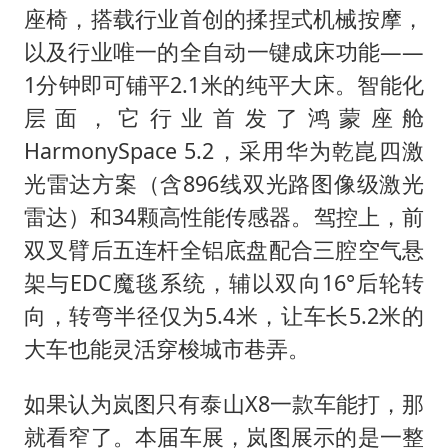
座椅，搭载行业首创的揉捏式机械按摩，
以及行业唯一的全自动一键成床功能——
1分钟即可铺平2.1米的纯平大床。智能化
层面，它行业首发了鸿蒙座舱
HarmonySpace 5.2，采用华为乾崑四激
光雷达方案（含896线双光路图像级激光
雷达）和34颗高性能传感器。驾控上，前
双叉臂后五连杆全铝底盘配合三腔空气悬
架与EDC魔毯系统，辅以双向16°后轮转
向，转弯半径仅为5.4米，让车长5.2米的
大车也能灵活穿梭城市巷弄。
如果认为岚图只有泰山X8一款车能打，那
就看窄了。本届车展，岚图展示的是一整