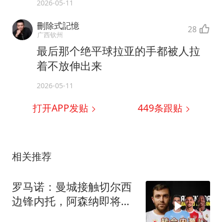
2026-05-11
刪除式記憶
28
广西钦州
最后那个绝平球拉亚的手都被人拉
着不放伸出来
2026-05-11
打开APP发贴
449
条跟贴
相关推荐
罗马诺：曼城接触切尔西
边锋内托，阿森纳即将敲
定吉马良斯