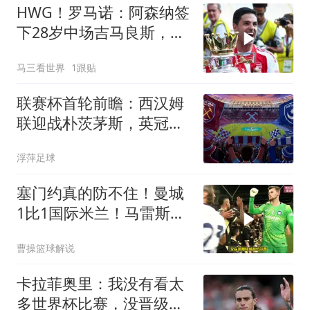
HWG！罗马诺：阿森纳签
下28岁中场吉马良斯，转
会费7500万镑
马三看世界
1跟贴
联赛杯首轮前瞻：西汉姆
联迎战朴茨茅斯，英冠双
雄杯赛预演
浮萍足球
塞门约真的防不住！曼城
1比1国际米兰！马雷斯卡
首秀有没有进步
曹操篮球解说
卡拉菲奥里：我没有看太
多世界杯比赛，没晋级真