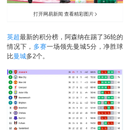
打开网易新闻 查看精彩图片
英超
最新的积分榜，阿森纳在踢了36轮的
情况下，
多赛
一场领先曼城5分，净胜球
比
曼城
多2个。