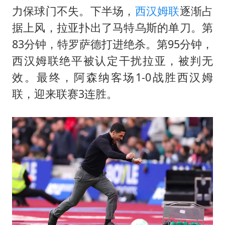
24小时不关空调 电费会更低吗
力保球门不失。下半场，
西汉姆联
逐渐占
中国养老床位“三连降”
据上风，拉亚扑出了
马特乌斯
的单刀。第
多地要求领导干部带头休假
83分钟，特罗萨德打进绝杀。第95分钟，
吉林一“温度计大楼”读数爆表
西汉姆联绝平被认定干扰拉亚，被判无
效。最终，阿森纳客场1-0战胜西汉姆
东方甄选被判赔偿江小白30万元
联，迎来联赛3连胜。
奋进开新局 实干挑大梁