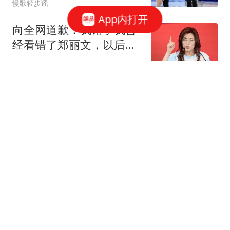
慢歌轻步谣
App内打开
向全网道歉：我错了我曾
经看错了郑丽文，以后她
说什么我都不信了
爱下厨的阿酾
A股：突传重磅消息，释
放强烈信号！做好准备，
周五将迎来新变化
虎哥闲聊
锁定华东：台风白海豚将
登陆浙江或福建，东北山
东酷热达极限即将降温
中国气象爱好者