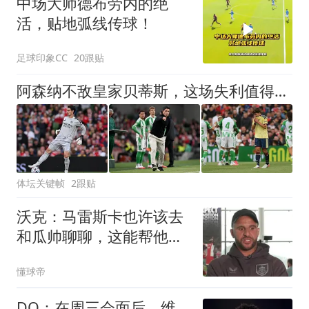
中场大师德布劳内的绝
活，贴地弧线传球！
足球印象CC
20跟贴
阿森纳不敌皇家贝蒂斯，这场失利值得总结的四个关键点
体坛关键帧
2跟贴
沃克：马雷斯卡也许该去
和瓜帅聊聊，这能帮他更
好无缝衔接球队
懂球帝
DO：在周三会面后，维