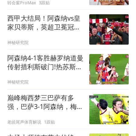
转会窗ProMax
3跟贴
西甲大结局！阿森纳vs皇
家贝蒂斯，英超卫冕冠军
完败！
神秘研究院
阿森纳4-1客胜赫罗纳道曼
传射措利斯破门!热苏斯替
补建功!
神秘研究院
巅峰梅西梦三巴萨有多
强，巴萨3-1阿森纳，梅西
梅开二度，哈维、伊涅斯
老皢尾声体育解说
1跟贴
塔