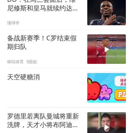
尼修斯和皇马就续约达成
协议
懂球帝
备战新赛季！C罗结束假
期归队
咪咕体育
9跟贴
天空硬糖消
罗德里若离队曼城将重新
洗牌，天才小将布阿迪有