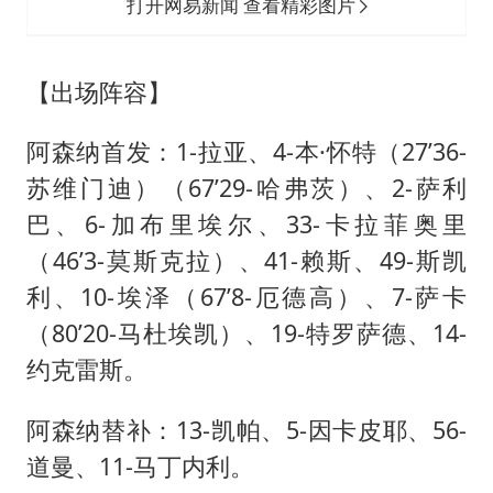
打开网易新闻 查看精彩图片
【出场阵容】
阿森纳首发：1-拉亚、4-本·怀特（27’36-
苏维门迪）（67’29-哈弗茨）、2-萨利
巴、6-加布里埃尔、33-卡拉菲奥里
（46’3-莫斯克拉）、41-赖斯、49-斯凯
利、10-埃泽（67’8-厄德高）、7-萨卡
（80’20-马杜埃凯）、19-特罗萨德、14-
约克雷斯。
阿森纳替补：13-凯帕、5-因卡皮耶、56-
道曼、11-马丁内利。