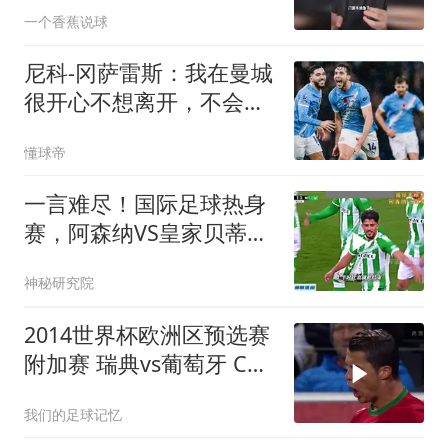
望8000万加盟
一个香蕉说球
尼科-冈萨雷斯：我在曼城
很开心不想离开，不会纠
结于能否出场
懂球帝
一言难尽！国际足球热身
赛，阿森纳VS皇家贝蒂
斯！
神秘研究院
2014世界杯欧洲区预选赛
附加赛 瑞典vs葡萄牙 C罗
帽子戏法 伊布梅开二度
我们的足球记忆