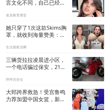
言文化不同，自己已经做
的很好，不懂感恩
老吴教育课堂
她只穿了1次这款Skims胸
罩，就收到海量赞美：轻
垫却有奇效
生活观察员啊
三辆货拉拉凌晨进小区，
一个电话骗过保安，21万
摩托车被搬到吉林
呼呼历史论
大郅跨界救急！受宫鲁鸣
力荐加盟中国女篮，新身
份正式确定