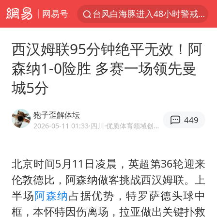
网易号
台风白海豚进入48小时警戒线
佛得角门将亮相智利俱乐部主场
西汉姆联95分钟绝平无效！阿
中方回应是否在太平洋海底开采稀土
森纳1-0险胜 多赛一场领先曼
看守所辅警收受10万获刑1年
城5分
宇树科技发行价格150.80元/股
宇树科技王兴兴身家有望超200亿元
狍子歪解体坛
449
五粮液渠道价一箱上涨近百元
2026-05-11 01:33
·四川
·优质体育领域创作者
CIA被曝已秘密设立古巴工作组
U17国足1分钟轰2球
北京时间5月11日凌晨，英超第36轮迎来
伦敦德比，阿森纳做客挑战西汉姆联。上
泰国一女公务员妆容引争议 本人回应
半场
阿森纳
占据优势，特罗萨德头球中
法国将禁止“未经同意的电话营销”
框，本怀特因伤离场，拉亚做出关键扑救