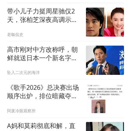
带小儿子力挺周星驰仅2
天，张柏芝深夜高调示
爱，和前夫早已切割
老呶侃史
高市刚对中方改称呼，朝
鲜就送日本一个新名字，
平壤没让中国失望
坠入二次元的海洋
《歌手2026》总决赛出场
顺序出炉，排位暗藏夺冠
玄机
阿废冷眼观察所
A妈和莫莉彻底和解，直