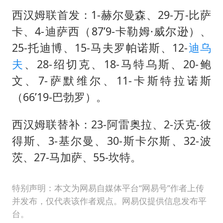
西汉姆联首发：1-赫尔曼森、29-万-比萨
卡、4-迪萨西（87’9-卡勒姆·威尔逊）、
25-托迪博、15-马夫罗帕诺斯、12-
迪乌
夫
、28-绍切克、18-马特乌斯、20-鲍
文、7-萨默维尔、11-卡斯特拉诺斯
（66’19-巴勃罗）。
西汉姆联替补：23-阿雷奥拉、2-沃克-彼
得斯、3-基尔曼、30-斯卡尔斯、32-波
茨、27-马加萨、55-坎特。
特别声明：本文为网易自媒体平台“网易号”作者上传
并发布，仅代表该作者观点。网易仅提供信息发布平
台。