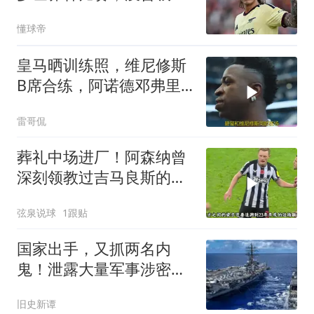
的让我很难受
懂球帝
皇马晒训练照，维尼修斯
B席合练，阿诺德邓弗里
斯同框引热议
雷哥侃
葬礼中场进厂！阿森纳曾
深刻领教过吉马良斯的恐
怖威力
弦泉说球
1跟贴
国家出手，又抓两名内
鬼！泄露大量军事涉密资
料，身份个个不简单
旧史新谭