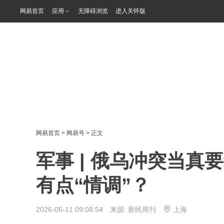
网易首页
应用
无障碍浏览
进入关怀版
网易首页
>
网易号
> 正文
军事 | 俄乌冲突当
有点“情调”？
2026-05-11 09:08:54 来源:
新民周刊
上海