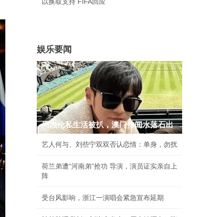
以换取支持 FIFA回应
娱乐要闻
周杰伦私生活被扒，澳门传闻水落石出
艺人何与、刘些宁双双否认恋情：单身，勿扰
荷兰弟遭“河南弟”抢功 导演，演员证实亲自上
阵
受台风影响，浙江一演唱会紧急宣布延期