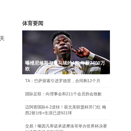
体育要闻
关
曝维尼修斯与皇马续约4年 年薪2400万
欧
TA：巴萨探索引进罗德里，合同剩12个月
国际足联：向理事会和211个会员协会致歉
迈阿密国际4-2逆转！获北美联盟杯开门红 梅
西2射1传+生涯已进921球
交易！曝因凡蒂诺承诺摩洛哥举办世界杯决赛