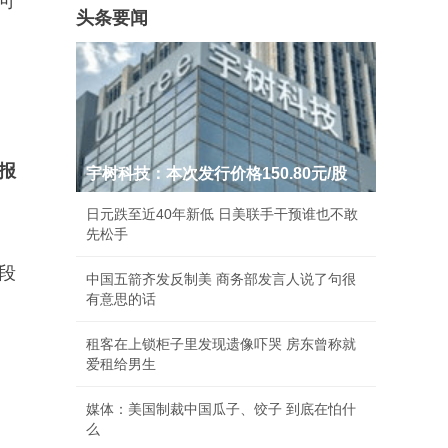
可
头条要闻
报
宇树科技：本次发行价格150.80元/股
日元跌至近40年新低 日美联手干预谁也不敢
先松手
段
中国五箭齐发反制美 商务部发言人说了句很
有意思的话
租客在上锁柜子里发现遗像吓哭 房东曾称就
爱租给男生
媒体：美国制裁中国瓜子、饺子 到底在怕什
么