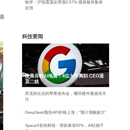
收评：沪指震荡反弹涨0.57% 煤炭板块集体
走强
基
科技要闻
凌晨谷歌AI地震！4位大牛离职 CEO退
居二线
库克卸任后的苹果发布会，哪些硬件最值得关
注
DeepSeek预告API价格上涨：“预计涨幅较大”
SpaceX首份财报：营收暴涨92%，AI狂烧千