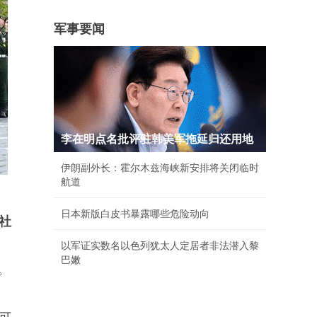
军事要闻
李在明点名批评驻韩美军拖延归还用地
伊朗副外长：霍尔木兹海峡新安排将关闭临时
航道
日本新版白皮书暴露哪些危险动向
社
以军证实数名以色列犹太人定居者非法潜入黎
巴嫩
。