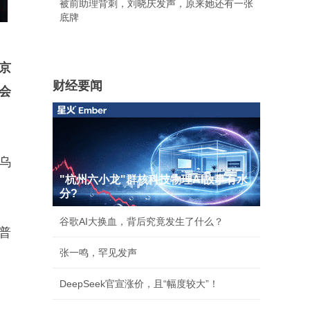
被前助理背刺，刘晓庆发声，原来她还有一张
底牌
京
财经要闻
会
乌
"杭州六小龙"群核科技物理AI故事有水
分?
谷歌AI大换血，背后究竟发生了什么？
普
张一鸣，罕见发声
DeepSeek官宣涨价，且“幅度较大”！