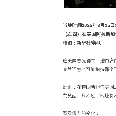
当地时间
2025
年
8
月
15
日
（左四）在美国阿拉斯加
晤
图：新华社
/
美联
连美国总统都在二进白宫
克兰还怎么可能抱持那个
反正，在特朗普担任美国
京见面。只不过，地址将
看看俄方的变化：