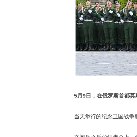
5
月
9
日，在俄罗斯首都莫
当天举行的纪念卫国战争