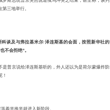
俄罗斯总统普京突然说道
俄乌冲突
之结束，甚至称，谈判
在第三地举行。
斯科谈及与弗拉基米尔·泽连斯基的会面，按照新华社的
也不会拒绝”。
不是普京说给泽连斯基听的，外人还以为是荷尔蒙爆炸阶
呢！
就等着半推半就进入新阶段。