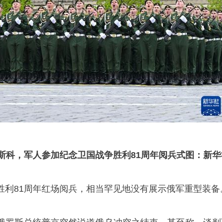
斯科，军人参加纪念卫国战争胜利
81
周年阅兵式
图：新华
胜利81周年红场阅兵，相当罕见地没有展示俄军重型装备