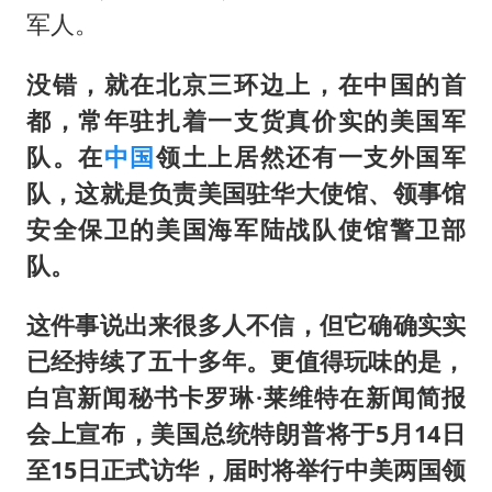
军人。
《龙餐馆》 冲奖
蒯曼挺进WTT横滨冠军赛女单四强
没错，就在北京三环边上，在中国的首
都，常年驻扎着一支货真价实的美国军
以军士兵把枪口对准中国记者
队。在
中国
领土上居然还有一支外国军
笔试第一被劝弃考涉事副校长被撤职
队，这就是负责美国驻华大使馆、领事馆
白海豚5次眼壁置换
安全保卫的美国海军陆战队使馆警卫部
构建更高水平的全民健身公共服务体系
队。
这件事说出来很多人不信，但它确确实实
已经持续了五十多年。更值得玩味的是，
白宫新闻秘书卡罗琳·莱维特在新闻简报
会上宣布，美国总统特朗普将于5月14日
至15日正式访华，届时将举行中美两国领