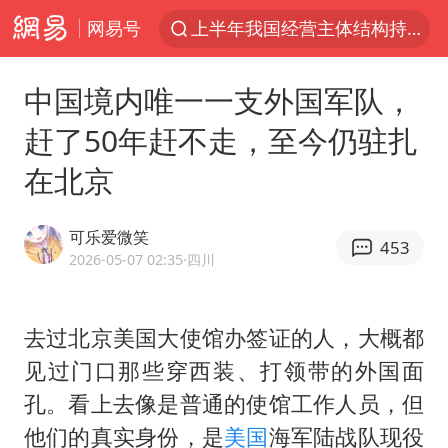
上半年我国经营主体结构持续优化
网易号
王传君 《披荆斩棘》
中国境内唯一一支外国军队，
上海：5号线16号线浦江线全线停运
赶了50年赶不走，至今仍驻扎
白海豚预计将在浙江苍南到三门一带登陆
在北京
今日15时起福州地铁高架区段停运
国足U17与阿森纳决赛取消 并列冠军
可乐爱微笑
453
王艺迪2-4不敌张本美和止步4强
2026-05-07 02:35
·四川
上门女婿出轨女邻居多年被判重婚罪
2025年小学教师减少13.19万
去过北京美国大使馆办签证的人，大概都
王艺迪无缘横滨赛决赛
见过门口那些穿西装、打领带的外国面
孔。看上去像是普通的使馆工作人员，但
泰国：高度重视中国游客旅游体验
他们的真实身份，是
美国
海军陆战队现役
上海大部迎大暴雨