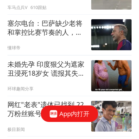
人机锁定炸毁
车马点兵V
610跟贴
塞尔电台：巴萨缺少老将
和掌控比赛节奏的人，罗
德里完美符合
懂球帝
未婚先孕 印度狠父为遮家
丑浸死18岁女 谎报其失踪
被识破
环球趣闻分享
网红"老表"遗体已找到 22
万粉丝账号宣布永久停更
App内打开
极目新闻