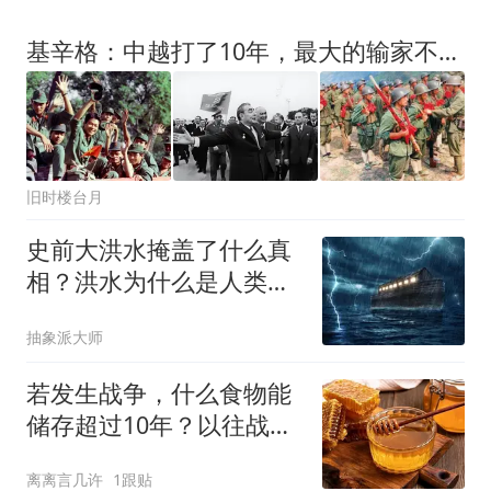
基辛格：中越打了10年，最大的输家不是越南，而是苏联
旧时楼台月
史前大洪水掩盖了什么真
相？洪水为什么是人类共
同的记忆
抽象派大师
若发生战争，什么食物能
储存超过10年？以往战争
经历中，揭晓答案
离离言几许
1跟贴