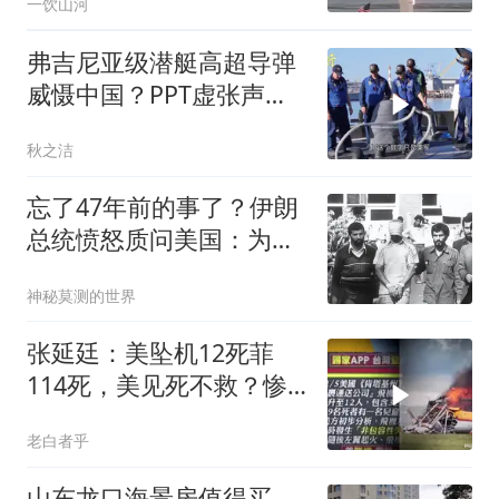
一饮山河
弗吉尼亚级潜艇高超导弹
威慑中国？PPT虚张声势
CNN太可笑
秋之洁
忘了47年前的事了？伊朗
总统愤怒质问美国：为啥
弄死最高领袖？
神秘莫测的世界
张延廷：美坠机12死菲
114死，美见死不救？惨
死双线曝光！ (2)
老白者乎
山东龙口海景房值得买