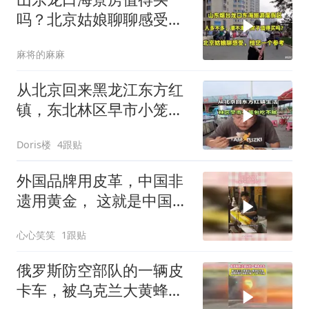
吗？北京姑娘聊聊感受很
客观，给您一个参考
麻将的麻麻
从北京回来黑龙江东方红
镇，东北林区早市小笼包
我每天都吃不腻！
Doris楼
4跟贴
外国品牌用皮革，中国非
遗用黄金， 这就是中国手
艺的文化内涵
心心笑笑
1跟贴
俄罗斯防空部队的一辆皮
卡车，被乌克兰大黄蜂无