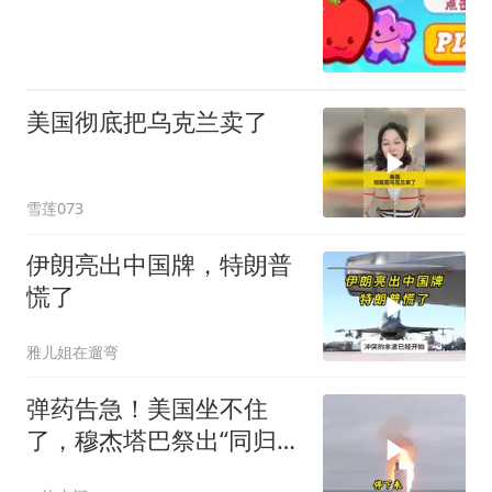
美国彻底把乌克兰卖了
雪莲073
伊朗亮出中国牌，特朗普
慌了
雅儿姐在遛弯
弹药告急！美国坐不住
了，穆杰塔巴祭出“同归于
尽”绝招，暴露致命短板