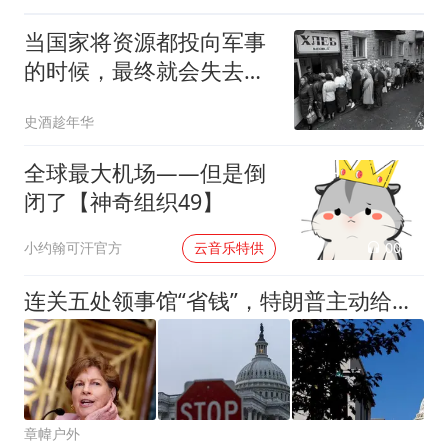
当国家将资源都投向军事
的时候，最终就会失去人
民对体制的认同
史酒趁年华
全球最大机场——但是倒
闭了【神奇组织49】
00:02
小约翰可汗官方
云音乐特供
连关五处领事馆“省钱”，特朗普主动给中国让位，这种好事多干点
章幃户外