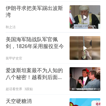
伊朗寻求把美军踢出波斯
湾
秋之洁
美国海军陆战队军官佩
剑，1826年采用服役至今
装甲铲史官
爱泼斯坦案最不为人知的
八个秘密！越看到后面越
头皮发麻！
超话看世界
3跟贴
天空硬糖消