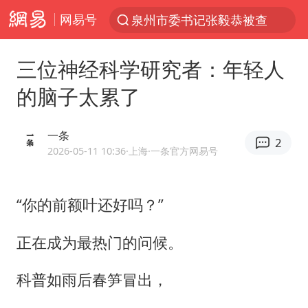
网易号
“电影+”如何激发千亿级消费新活力？
沙特土耳其巴基斯坦签署共同防务协议
三位神经科学研究者：年轻人
台风白海豚实时路径
的脑子太累了
全球首个长时储能一体化产业园量产
U17国足点球大战淘汰河床晋级决赛
一条
2
四川宜宾市高县4.9级地震致1人死亡
2026-05-11 10:36
·上海
·一条官方网易号
中巨芯：上半年归母净利润1405.77万元
“你的前额叶还好吗？”
名创优品回应女子吐槽内裤质量差
“今天得有40℃了吧 为啥还不预警”
正在成为最热门的问候。
中国女篮70-67险胜尼日利亚女篮
科普如雨后春笋冒出，
秋天的第一杯奶茶到底有多火