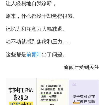
东航：国内客票提前14天免费退改
让人轻易地自我诊断，
国防部：中国军队坚决反制任何闹海挑衅图谋
原来，什么都没干却觉得很累、
欧阳娜娜窦靖童好搭
“新疆阿勒泰八月能滑雪”不实
记忆力和注意力大幅减退、
日本试射“战斧”导弹，国防部回应
动不动就感到焦虑和压力……
胡彦斌韩磊 谁帮谁
这些都是
前额叶
出了问题。
夯实基础开新局
前额叶受到关注