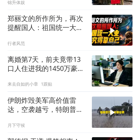
锦升体娱
郑丽文的所作所为，再次
提醒国人：祖国统一大
业，终究得靠自己！
行者风范
离婚第7天，前夫竟带13
口人住进我的1450万豪
宅，一开门全傻眼
来去自如的小章
1跟贴
伊朗炸毁美军高价值雷
达，空袭越亏，特朗普战
争算盘难以为继
月下守候