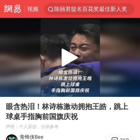
视频
陈丽君提名百花奖最佳新人奖
浙江省甬江发生2026年第1号洪水
白海豚对华东华北影响会大于巴威
南航回应深圳飞无锡航班起飞时遭雷击
独闯南太行的失联女生最后轨迹已确认
《披荆斩棘2026》阵容官宣
于东来回应胖东来近25年老店年底关闭
00:00
00:32
肖国栋晋级 特鲁姆普爆冷出局
Play
Ent
full
BLG经理辟谣Bin离队
眼含热泪！林诗栋激动拥抱王皓，跳上
球桌手指胸前国旗庆祝
哈马斯称坚持加沙停火协议路线图
声明：个人原创，仅供参考
香港刷新1884年以来最高气温纪录
青蜂侠Bee