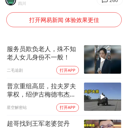
以军士兵把枪口对准中国记者
260
四川
上门女婿出轨女邻居多年被判重婚罪
打开网易新闻 体验效果更佳
央视新主播李秋莹母校发文祝贺
暑期研学游升温 在旅途中增长知识
国足U17与阿森纳决赛取消 并列冠军
服务员欺负老人，殊不知
总书记点赞的非遗苗绣焕发新生机
老人女儿身份不一般！
二毛追剧
打开APP
普京重组高层，拉夫罗夫
掌权，绍伊古梅德韦杰夫
去向成谜
星空解密站
打开APP
超哥找到王军老婆贺丹