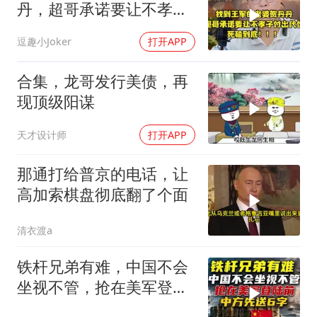
丹，超哥承诺要让不孝子
付出代价，死磕到底
逗趣小Joker
打开APP
合集，龙哥发行美债，再
现顶级阳谋
天才设计师
打开APP
那通打给普京的电话，让
高加索棋盘彻底翻了个面
清衣渡a
铁杆兄弟有难，中国不会
坐视不管，抢在美军登陆
前，中方先送6字