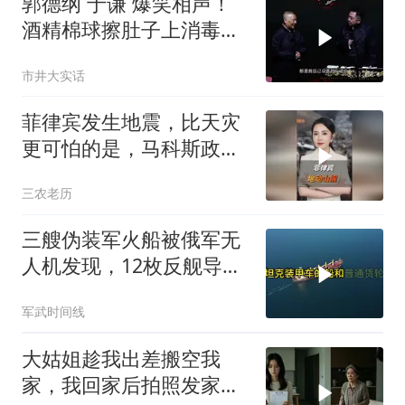
郭德纲 于谦 爆笑相声！
酒精棉球擦肚子上消毒，
拿云南白药擦刀，是不是
市井大实话
擦反了？
菲律宾发生地震，比天灾
更可怕的是，马科斯政府
无底线挑衅中国
三农老历
三艘伪装军火船被俄军无
人机发现，12枚反舰导弹
送入海底，乌军后勤命脉
军武时间线
遭重锤
大姑姐趁我出差搬空我
家，我回家后拍照发家族