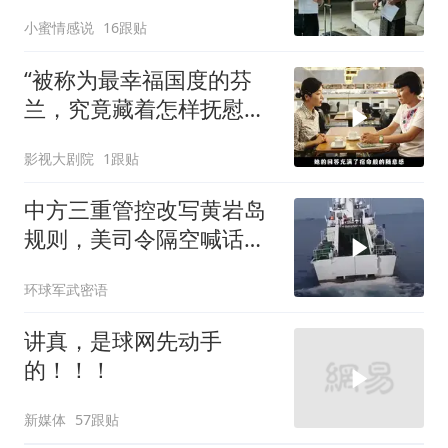
群里，她看到后崩溃了
小蜜情感说
16跟贴
“被称为最幸福国度的芬
兰，究竟藏着怎样抚慰人
心的烟火气
影视大剧院
1跟贴
中方三重管控改写黄岩岛
规则，美司令隔空喊话露
了底牌
环球军武密语
讲真，是球网先动手
的！！！
新媒体
57跟贴