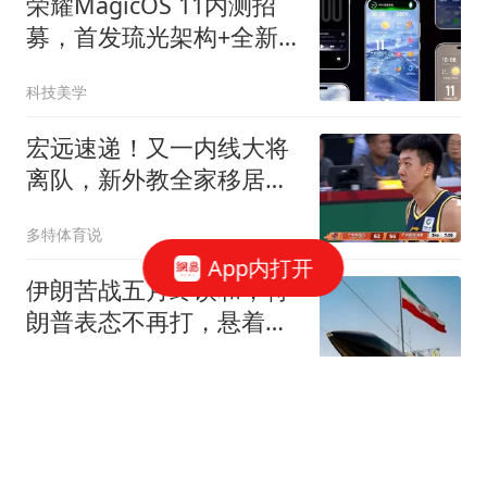
荣耀MagicOS 11内测招
募，首发琉光架构+全新
蜂鸟架构
科技美学
宏远速递！又一内线大将
离队，新外教全家移居东
莞，3人完成续约
多特体育说
App内打开
伊朗苦战五月终谈和，特
朗普表态不再打，悬着的
心能否放下？
纵横之策
八国外长发表联合声明 对
以色列作出"最强烈谴责"