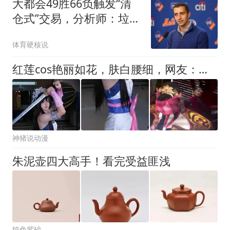
大都会49胜66负触发“清
仓式”交易，分析师：垃圾
全倒掉了
体育硬核说
红莲cos艳丽如花，肤白腰细，网友：又回到当初追秦时明月的日子
神猪说动漫
朱泥壶四大高手！看完受益匪浅
纯色紫砂