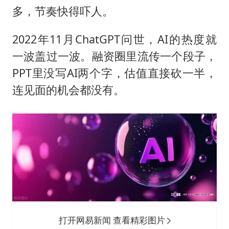
多地要求领导干部带头休假
多，节奏快得吓人。
80后女柜员逆袭成4200亿银行副行长
2022年11月ChatGPT问世，AI的热度就
女子利用漏洞0元薅走3000多件家电
一波盖过一波。融资圈里流传一个段子，
奋进开新局 实干挑大梁
PPT里没写AI两个字，估值直接砍一半，
连见面的机会都没有。
打开网易新闻 查看精彩图片