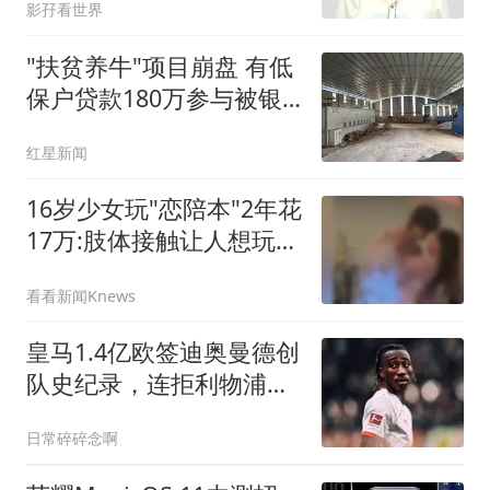
影孖看世界
"扶贫养牛"项目崩盘 有低
保户贷款180万参与被银
行起诉
红星新闻
16岁少女玩"恋陪本"2年花
17万:肢体接触让人想玩多
次
看看新闻Knews
皇马1.4亿欧签迪奥曼德创
队史纪录，连拒利物浦巴
黎
日常碎碎念啊