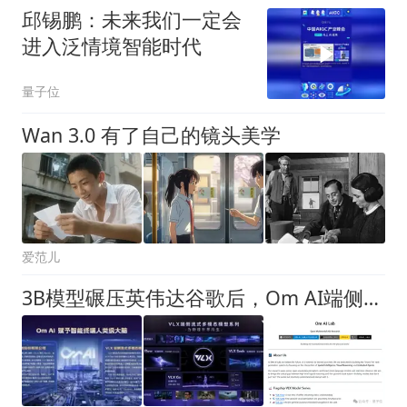
邱锡鹏：未来我们一定会
进入泛情境智能时代
量子位
Wan 3.0 有了自己的镜头美学
爱范儿
3B模型碾压英伟达谷歌后，Om AI端侧原生VLX模型：小参数实现物理世界精准感知