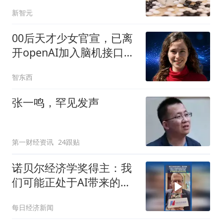
新智元
00后天才少女官宣，已离
开openAI加入脑机接口创
企
智东西
张一鸣，罕见发声
第一财经资讯
24跟贴
诺贝尔经济学奖得主：我
们可能正处于AI带来的金
融泡沫之中
每日经济新闻