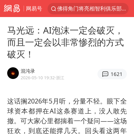
网易号
看守所辅警收受10万获刑1年
宇树科技发行价格150.80元/股
马光远：AI泡沫一定会破灭，
CIA被曝已秘密设立古巴工作组
而且一定会以非常惨烈的方式
泰国一女公务员妆容引争议 本人回应
破灭！
U17国足1分钟轰2球
宇树科技王兴兴身家有望超200亿元
混沌录
1621
中国养老床位“三连降”
2026-05-10 19:32
·浙江
台风白海豚影响中国已成定局
外交部发言人就广岛核爆81周年等答记者问
这话搁2026年5月听，分量不轻。眼下全
球资本都押在AI这条赛道上，没人敢先
贵州轮胎子公司获美国退税8136万
撤。可大家心里都揣着一个疑问——这场
吉林一“温度计大楼”读数爆表
狂欢，到底还能撑几天。回头看这两年