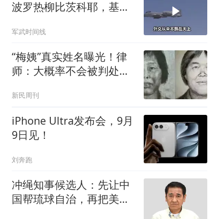
波罗热柳比茨科耶，基辅
防空拦截崩盘
军武时间线
“梅姨”真实姓名曝光！律
师：大概率不会被判处死
刑
新民周刊
iPhone Ultra发布会，9月
9日见！
刘奔跑
冲绳知事候选人：先让中
国帮琉球自治，再把美军
赶回日本本土