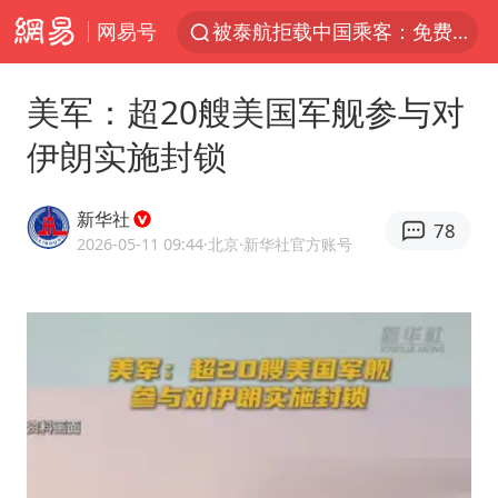
被泰航拒载中国乘客：免费改签没兑现
网易号
台风白海豚可能在浙江登陆
38岁山东财大教授刘海明逝世
美军：超20艘美国军舰参与对
因凡蒂诺首次公开道歉
伊朗实施封锁
13岁少年白天写作业晚上夜市炒粉
新华社
《Monica》填词人黎彼得去世
78
2026-05-11 09:44
·北京
·新华社官方账号
FIFA官方支持因凡蒂诺
陕西柞水遭遇暴雨五千余户群众转移
谷歌首席科学家Jeff Dean离职创业
人贩子“梅姨”真实姓名曝光
如何把百年大党建设得更加坚强有力
一枚俄导弹都没击落 泽连斯基发声