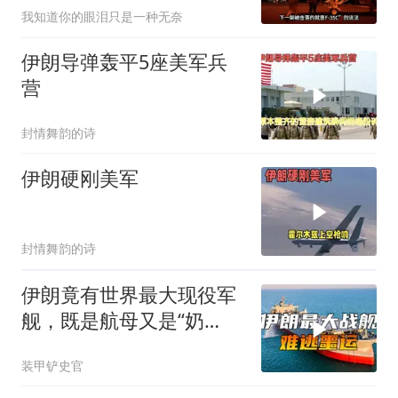
我知道你的眼泪只是一种无奈
伊朗导弹轰平5座美军兵
营
封情舞韵的诗
伊朗硬刚美军
封情舞韵的诗
伊朗竟有世界最大现役军
舰，既是航母又是“奶
妈”，比福特号都大
装甲铲史官