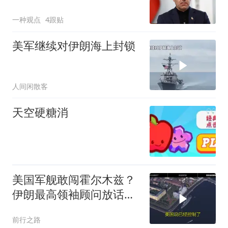
船收费，声称已经与阿曼
一种观点
4跟贴
达成一致
美军继续对伊朗海上封锁
人间闲散客
天空硬糖消
美国军舰敢闯霍尔木兹？
伊朗最高领袖顾问放话：
来了就打
前行之路