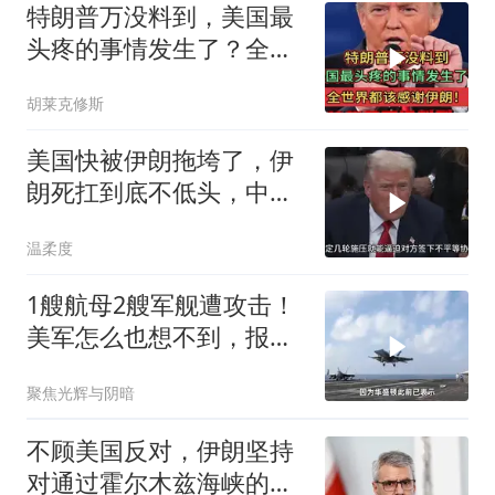
特朗普万没料到，美国最
头疼的事情发生了？全世
界都该感谢伊朗！
胡莱克修斯
美国快被伊朗拖垮了，伊
朗死扛到底不低头，中国
反而迎来新机遇？
温柔度
1艘航母2艘军舰遭攻击！
美军怎么也想不到，报复
来的这么快这么猛
聚焦光辉与阴暗
不顾美国反对，伊朗坚持
对通过霍尔木兹海峡的货