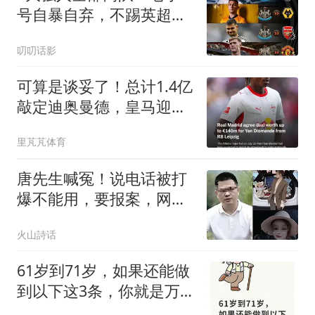
号自暴自弃，不踢英超踢
英冠？
叨叨话影
可算是谈妥了！总计1.4亿
敲定迪奥曼德，皇马迎来
新的边锋突击手
里芃芃体育
唐先生喊冤！说电话被打
爆不能用，要报案，网友
神回复：您误会了，全民
火山詩话
想请教您办证在哪办，提
供一个链接呗
61岁到71岁，如果还能做
到以下这3条，你就是万
里挑一的老人