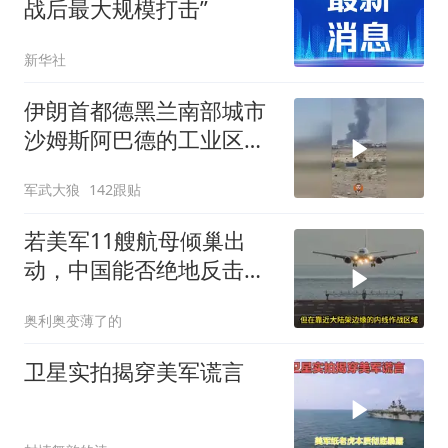
战后最大规模打击”
新华社
伊朗首都德黑兰南部城市
沙姆斯阿巴德的工业区被
炸
军武大狼
142跟贴
若美军11艘航母倾巢出
动，中国能否绝地反击？
真相让你脊背发凉
奥利奥变薄了的
卫星实拍揭穿美军谎言