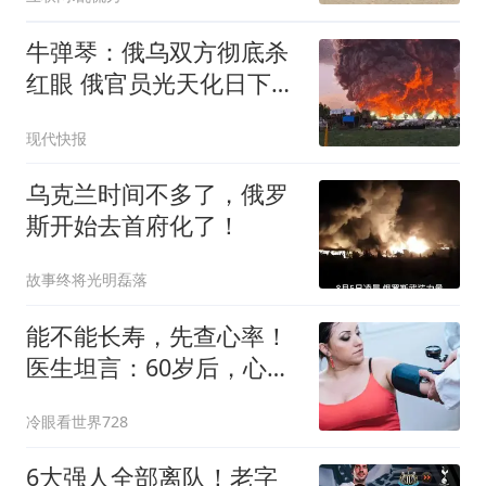
牛弹琴：俄乌双方彻底杀
红眼 俄官员光天化日下被
暗杀
现代快报
乌克兰时间不多了，俄罗
斯开始去首府化了！
故事终将光明磊落
能不能长寿，先查心率！
医生坦言：60岁后，心率
别超这个范围
冷眼看世界728
6大强人全部离队！老字