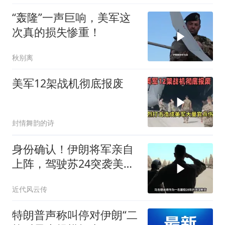
“轰隆”一声巨响，美军这
次真的损失惨重！
秋别离
美军12架战机彻底报废
封情舞韵的诗
身份确认！伊朗将军亲自
上阵，驾驶苏24突袭美军
基地后同归于尽
近代风云传
特朗普声称叫停对伊朗“二