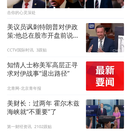
击你的心灵深处
美议员讽刺特朗普对伊政
策:他总在股市开盘前说不
打了
CCTV国际时讯
3跟贴
知情人士称美军高层正寻
求对伊战事“退出路径”
北青网-北京青年报
美财长：过两年 霍尔木兹
海峡就“不重要”了
第一财经资讯
2102跟贴