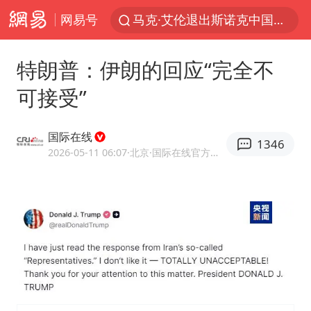
网易号
马克·艾伦退出斯诺克中国公开赛
新疆优化调整景区内自驾服务费
特朗普：伊朗的回应“完全不
上四休三，但降薪1000元，你接受吗？
可接受”
央视新主播李秋莹孙亚鹏亮相
情侣平潭拍日出坠崖1死1伤
国际在线
1346
老挝国会主席赛宋蓬逝世
2026-05-11 06:07
·北京
·国际在线官方网易号
黄金牛市回来了吗
茅台部分直营店飞天茅台提价
全民健身事业高质量发展
台当局重金为“台独”织“皇帝新衣”
几元成本的AI广告导致千万市值蒸发