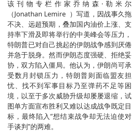
该刊物专栏作家乔纳森·勒米尔
（Jonathan Lemire ）写道，因战事久拖
不决、远超预期，叠加国内油价上涨、支
持率下滑及即将举行的中美峰会等压力，
特朗普已对自己挑起的伊朗战争感到厌倦
并急于脱身。然而伊朗态度强硬、拒绝妥
协，双方陷入僵局。他认为，伊朗尚可承
受数月封锁压力，特朗普则面临盟友担
忧、找不到军事目标乃至弹药不足等困
境，以至于多次威胁升级却屡屡退缩，试
图单方面宣布胜利又难以达成战争既定目
标，最终陷入“想结束战争却无法迫使对
手谈判”的两难。