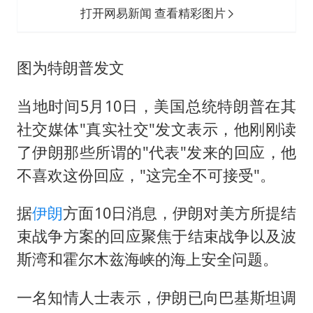
《欢迎来龙餐馆》口碑
打开网易新闻 查看精彩图片
白海豚将正面袭击贯穿浙江
酒店回应车内过夜被收150元
图为特朗普发文​
杭州全市有序停课
当地时间5月10日，美国总统特朗普在其
商场现钱学森巨幅海报 负责人回应
社交媒体"真实社交"发文表示，他刚刚读
乐享全民健身 共筑健康中国
了伊朗那些所谓的"代表"发来的回应，他
不喜欢这份回应，"这完全不可接受"。
据
伊朗
方面10日消息，伊朗对美方所提结
束战争方案的回应聚焦于结束战争以及波
斯湾和霍尔木兹海峡的海上安全问题。
一名知情人士表示，伊朗已向巴基斯坦调