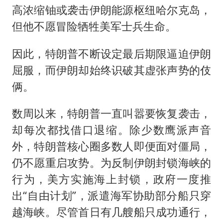
高浓缩铀或袭击伊朗能源枢纽哈尔克岛，
但他不愿冒险牺牲美军士兵生命。
因此，特朗普不断设定最后期限逼迫伊朗
屈服，而伊朗却始终识破其虚张声势的伎
俩。
数周以来，特朗普一直叫嚣要恢复袭击，
却每次都找借口退缩。除少数鹰派声音
外，特朗普核心圈多数人即便面对僵局，
仍不愿重启攻势。为反制伊朗封锁海峡的
行为，美方实施海上封锁，政府一度推
出“自由计划”，派遣海军协助部分船只穿
越海峡。尽管首日有几艘船只成功通行，