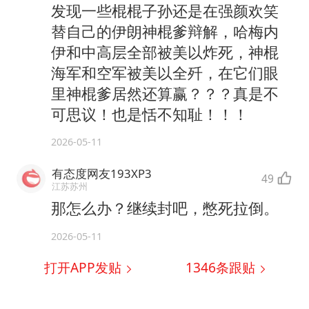
发现一些棍棍子孙还是在强颜欢笑
替自己的伊朗神棍爹辩解，哈梅内
伊和中高层全部被美以炸死，神棍
海军和空军被美以全歼，在它们眼
里神棍爹居然还算赢？？？真是不
可思议！也是恬不知耻！！！
2026-05-11
有态度网友193XP3
49
江苏苏州
那怎么办？继续封吧，憋死拉倒。
2026-05-11
打开APP发贴
1346
条跟贴