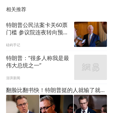
相关推荐
特朗普公民法案卡关60票
门槛 参议院连夜转向预算
案
硅屿手记
特朗普：“很多人称我是最
伟大总统之一”
澎湃新闻
翻脸比翻书快！特朗普挺的人就输了就抛弃老部下，改支持赢家