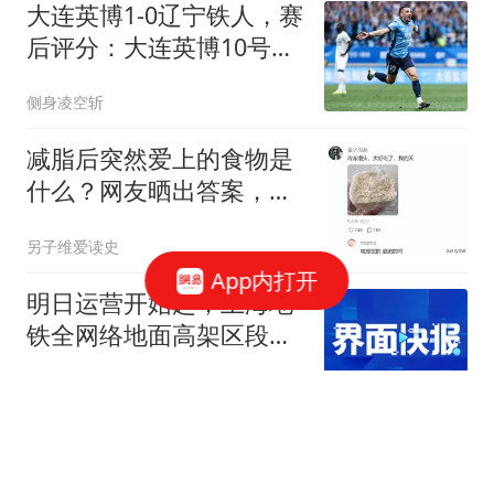
大连英博1-0辽宁铁人，赛
后评分：大连英博10号排
第一
侧身凌空斩
减脂后突然爱上的食物是
什么？网友晒出答案，最
后几样真没想到
另子维爱读史
App内打开
明日运营开始起，上海地
铁全网络地面高架区段限
速运行
界面新闻
统一有最佳方式，就在昨
天，国民党大佬在京，交