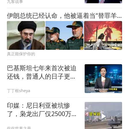
九客说事
伊朗总统已经认命，他被逼着当“替罪羊”，有些话实在是不吐不快
真正能保护你的
巴基斯坦七年来首次被迫
还钱，普通人的日子更难
了
丁丁框sheya
印媒：尼日利亚被坑惨
了，枭龙出厂仅2500万巴
基斯坦却卖1.8亿
侃侃世界之最