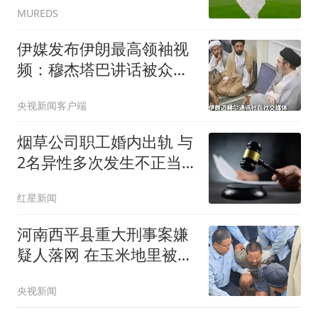
MUREDS
伊媒发布伊朗最高领袖视
频：穆杰塔巴讲话被众人
围住
央视新闻客户端
烟草公司职工婚内出轨 与
2名异性多次发生不正当
关系
红星新闻
河南西平县重大刑事案嫌
疑人落网 在玉米地里被抓
获
央视新闻