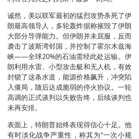
诚然，美以联军最初的猛烈攻势杀死了伊
朗最高领导人，多轮轰炸据称摧毁了伊朗
大部分导弹能力。但伊朗并未屈服，反而
袭击了波斯湾邻国，并控制了霍尔木兹海
峡——全球20%的石油需经此处运输。伊
朗利用水雷、小型攻击艇和无人机，有效
封锁了这条水道，能源价格飙升，冲突陷
入僵局，随后达成脆弱的停火协议。一轮
高调的正式谈判以失败告终，后续谈判也
未再安排。
表面上，特朗普始终表现得信心十足。他
有时淡化战争严重性，称其为“一次小规