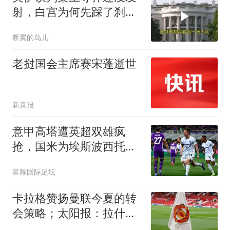
射，白宫为何先踩了刹
车？
断翼的鸟儿
老挝国会主席赛宋蓬逝世
新京报
意甲高塔遭英超双雄疯
抢，国米为埃斯波西托标
价7300万镑
星耀国际足坛
卡拉格赞扬曼联今夏的转
会策略；太阳报：拉什福
德将于本周末回到球队