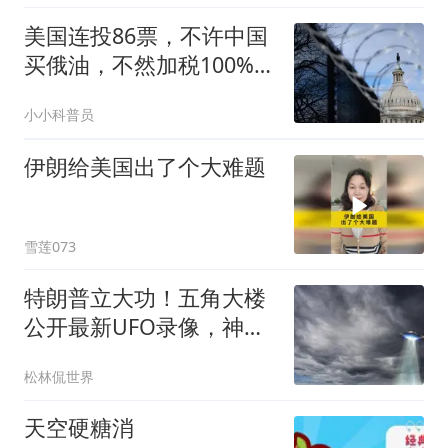
美国连投86票，不许中国
买俄油，不然加税100%，
中方已做最坏打算
小小科普员
伊朗给美国出了个大难题
雪莲073
特朗普立大功！五角大楼
公开最新UFO录像，神秘
球体飞越中东
松林侃世界
天空硬糖消