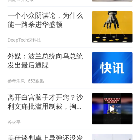
一个小众阴谋论，为什么
能一路杀进华盛顿
DeepTech深科技
外媒：波兰总统向乌总统
发出最后通牒
参考消息
653跟贴
离开白宫脑子才开窍？沙
利文痛批滥用制裁，掏空
美国底牌02
谷火平
美伊谈判桌上导弹还没发