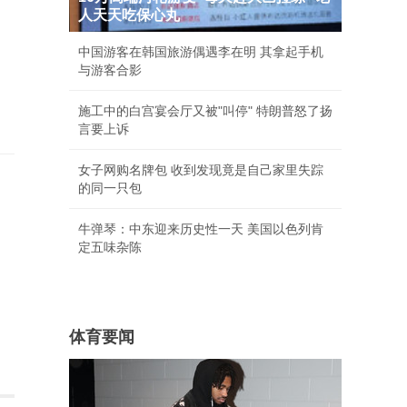
人天天吃保心丸
中国游客在韩国旅游偶遇李在明 其拿起手机
与游客合影
施工中的白宫宴会厅又被"叫停" 特朗普怒了扬
言要上诉
女子网购名牌包 收到发现竟是自己家里失踪
的同一只包
牛弹琴：中东迎来历史性一天 美国以色列肯
定五味杂陈
体育要闻