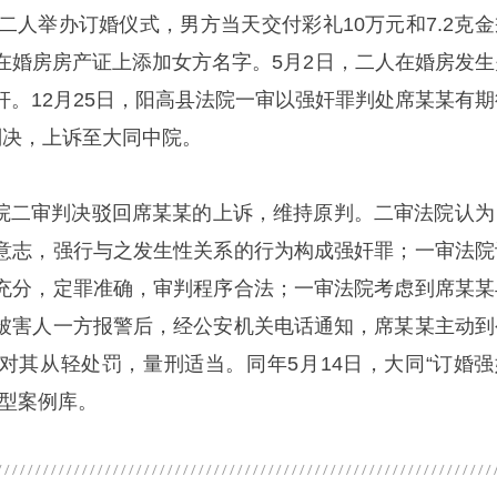
二人举办订婚仪式，男方当天交付彩礼10万元和7.2克金
在婚房房产证上添加女方名字。5月2日，二人在婚房发生
奸。12月25日，阳高县法院一审以强奸罪判处席某某有期
判决，上诉至大同中院。
同中院二审判决驳回席某某的上诉，维持原判。二审法院认为
意志，强行与之发生性关系的行为构成强奸罪；一审法院
充分，定罪准确，审判程序合法；一审法院考虑到席某某
被害人一方报警后，经公安机关电话通知，席某某主动到
对其从轻处罚，量刑适当。同年5月14日，大同“订婚强
典型案例库。