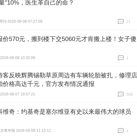
人量”10%，医生革自己的命？
 2026-08-08 07:27:08
21
跟贴
21
报价570元，搬到楼下交5060元才肯搬上楼！女子傻
26-08-08 10:32:08
1
跟贴
1
游客反映辉腾锡勒草原周边有车辆轮胎被扎，修理
胎价格高达千元，官方发布情况通报
26-08-07 19:57:21
508
跟贴
508
科维奇：约基奇是塞尔维亚有史以来最伟大的球员
青年报 2026-08-08 11:12:12
4