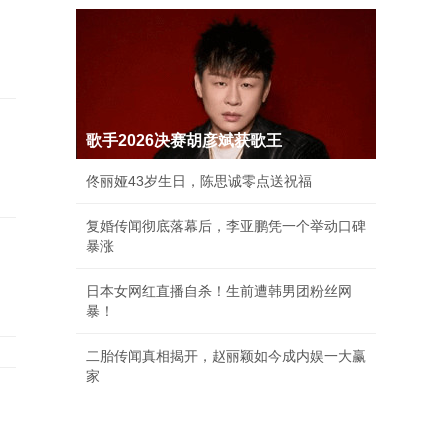
歌手2026决赛胡彦斌获歌王
佟丽娅43岁生日，陈思诚零点送祝福
复婚传闻彻底落幕后，李亚鹏凭一个举动口碑
暴涨
日本女网红直播自杀！生前遭韩男团粉丝网
暴！
二胎传闻真相揭开，赵丽颖如今成内娱一大赢
家