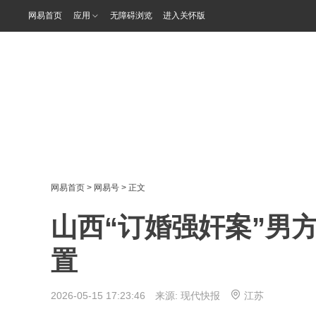
网易首页
应用
无障碍浏览
进入关怀版
网易首页
>
网易号
> 正文
山西“订婚强奸案”男
置
2026-05-15 17:23:46 来源:
现代快报
江苏