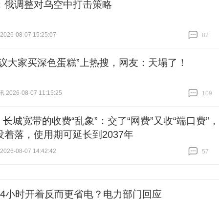
：俄调整对乌空中打击策略
26-08-07 15:25:07
82
跟贴
82
建议大家买深色蛋糕”上热搜，网友：天塌了！
026-08-07 11:15:25
109
跟贴
109
| 长城宽带的收费“乱象”：交了“网费”又收“端口费”，
没着落，使用期可延长到2037年
26-08-07 14:42:42
57
跟贴
57
24小时开着反而更省电？电力部门回应