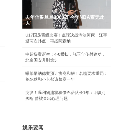
去年信誓旦旦3000万 今年NBA查无此
人
U17国足晋级决赛！点球决战淘汰河床，江宇
涵两次扑点，再战阿森纳
中超惨案诞生：4-0横扫，张玉宁传射建功，
北京国安升到第3
曝莱昂纳德案预计协商和解！名嘴要求重罚：
鲍尔默和小卡都该禁赛一年
突发！曝利物浦将租借巴萨队长1年：明夏可
买断 曾被查出心理问题
娱乐要闻