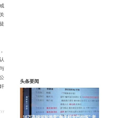
戒
关
徒
，
认
与
公
头条要闻
奸
16万高端河轮游变"每天赶大巴拉练" 老