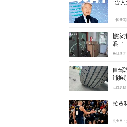
“含
中国新闻周刊
搬家
眼了
极目新闻 20
自驾
铺换
江西晨报 20
拉贾
北青网-北京