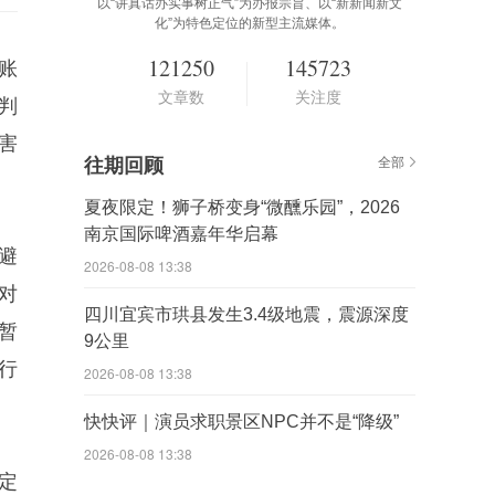
以“讲真话办实事树正气”为办报宗旨、以“新新闻新文
化”为特色定位的新型主流媒体。
121250
145723
账
文章数
关注度
判
害
往期回顾
全部
夏夜限定！狮子桥变身“微醺乐园”，2026
南京国际啤酒嘉年华启幕
避
2026-08-08 13:38
对
四川宜宾市珙县发生3.4级地震，震源深度
暂
9公里
行
2026-08-08 13:38
快快评｜演员求职景区NPC并不是“降级”
2026-08-08 13:38
定