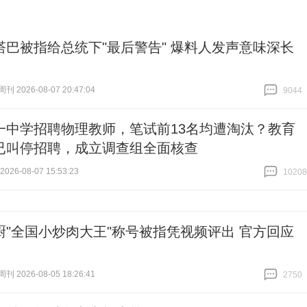
塔巴被指给总统下"最后警告" 爆料人发声意味深长
 2026-08-07 20:47:04
9044
跟贴
9044
一中学招聘物理教师，笔试前13名均遭淘汰？教育
已叫停招聘，成立调查组全面核查
26-08-07 15:53:23
10208
跟贴
10208
厨"全国小炒肉大王"称号被指凭视频评出 官方回应
 2026-08-05 18:26:41
2750
跟贴
2750