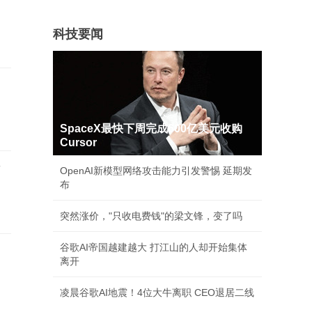
科技要闻
SpaceX最快下周完成600亿美元收购
Cursor
店
OpenAI新模型网络攻击能力引发警惕 延期发
布
突然涨价，"只收电费钱"的梁文锋，变了吗
谷歌AI帝国越建越大 打江山的人却开始集体
离开
凌晨谷歌AI地震！4位大牛离职 CEO退居二线