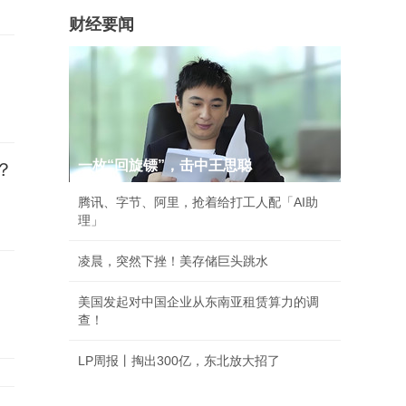
财经要闻
一枚“回旋镖”，击中王思聪
？
腾讯、字节、阿里，抢着给打工人配「AI助
理」
凌晨，突然下挫！美存储巨头跳水
美国发起对中国企业从东南亚租赁算力的调
查！
LP周报丨掏出300亿，东北放大招了