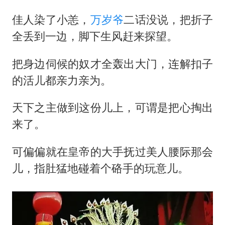
佳人染了小恙，
万岁爷
二话没说，把折子
全丢到一边，脚下生风赶来探望。
把身边伺候的奴才全轰出大门，连解扣子
的活儿都亲力亲为。
天下之主做到这份儿上，可谓是把心掏出
来了。
可偏偏就在皇帝的大手抚过美人腰际那会
儿，指肚猛地碰着个硌手的玩意儿。