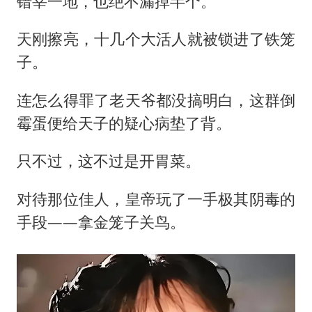
错宰一地，也绝不漏掉半个。
天刚擦亮，十几个大活人就被锁进了铁笼
子。
连怎么得罪了老天爷都没搞明白，这群倒
霉蛋便给天子的疑心病垫了背。
只不过，这不过是开胃菜。
对待那位佳人，皇帝玩了一手极其阴毒的
手段——拿金笼子关鸟。