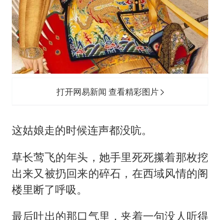
打开网易新闻 查看精彩图片
这姑娘走的时候连声都没吭。
草长莺飞的年头，她手里死死攥着那枚挖
出来又被扔回来的碎石，在西域风情的阁
楼里断了呼吸。
最后吐出的那口气里，夹着一句没人听得