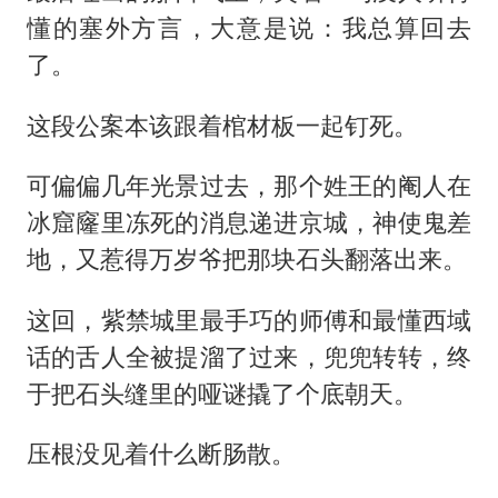
懂的塞外方言，大意是说：我总算回去
了。
这段公案本该跟着棺材板一起钉死。
可偏偏几年光景过去，那个姓王的阉人在
冰窟窿里冻死的消息递进京城，神使鬼差
地，又惹得万岁爷把那块石头翻落出来。
这回，紫禁城里最手巧的师傅和最懂西域
话的舌人全被提溜了过来，兜兜转转，终
于把石头缝里的哑谜撬了个底朝天。
压根没见着什么断肠散。