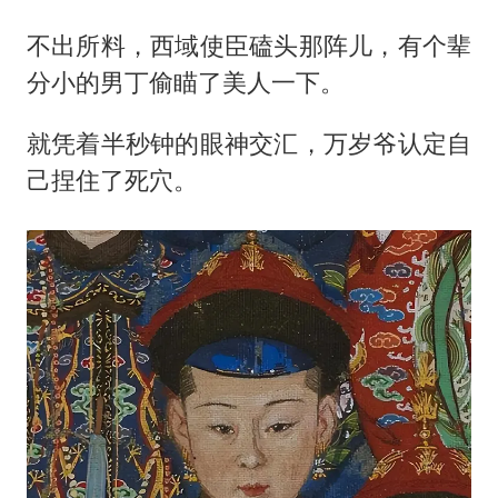
不出所料，西域使臣磕头那阵儿，有个辈
分小的男丁偷瞄了美人一下。
就凭着半秒钟的眼神交汇，万岁爷认定自
己捏住了死穴。