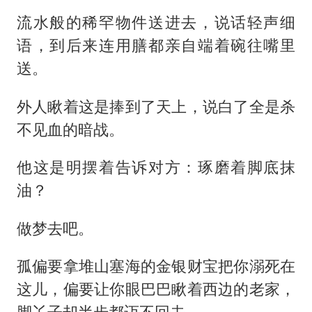
流水般的稀罕物件送进去，说话轻声细
语，到后来连用膳都亲自端着碗往嘴里
送。
外人瞅着这是捧到了天上，说白了全是杀
不见血的暗战。
他这是明摆着告诉对方：琢磨着脚底抹
油？
做梦去吧。
孤偏要拿堆山塞海的金银财宝把你溺死在
这儿，偏要让你眼巴巴瞅着西边的老家，
脚丫子却半步都迈不回去。