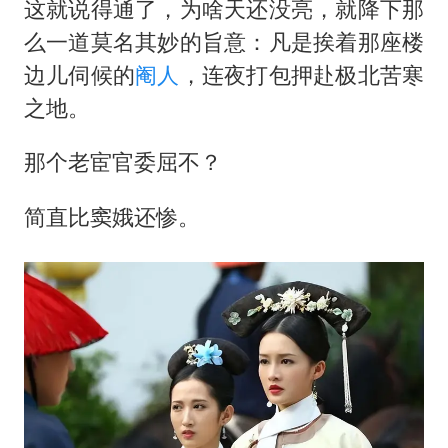
这就说得通了，为啥天还没亮，就降下那
么一道莫名其妙的旨意：凡是挨着那座楼
边儿伺候的
阉人
，连夜打包押赴极北苦寒
之地。
那个老宦官委屈不？
简直比窦娥还惨。