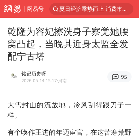
网易号
夏日经济乘热而上 消费市场向新而行
《披荆斩棘2026》阵容官宣
乾隆为容妃擦洗身子察觉她腰
于东来回应胖东来近25年老店年底关闭
窝凸起，当晚其近身太监全发
以拒绝“和平委员会”的加沙和平计划
配宁古塔
浙江省甬江发生2026年第1号洪水
全球最大级别运输船通过长江大桥
铭记历史呀
95
白海豚北上或致京津冀暴雨
2026-05-14 15:17
·河南
上海全力守护市民“菜篮子”
上门女婿出轨女邻居多年被判重婚罪
大雪封山的流放地，冷风刮得跟刀子一
样。
香港刷新1884年以来最高气温纪录
美将每月供乌爱国者拦截导弹
有个唤作王进的年迈宦官，在这苦寒荒野