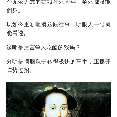
个无依无靠的姑娘死死套牢，至死都没能
翻身。
现如今重新咂摸这段往事，明眼人一眼就
能看透。
这哪是后宫争风吃醋的戏码？
分明是俩脑瓜子转得极快的高手，正摆开
阵势过招。