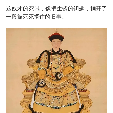
这奴才的死讯，像把生锈的钥匙，捅开了
一段被死死捂住的旧事。