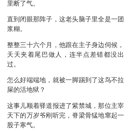
《龙餐馆》 冲奖
里断了气。
暑期研学游升温 在旅途中增长知识
直到闭眼那阵子，这老头脑子里全是一团
国足U17与阿森纳决赛取消 并列冠军
浆糊。
猫咪过火把节被抹成黑猫
整整三十六个月，他跟在主子身边伺候，
宝妈给四胞胎取名平安喜乐
天天夹着尾巴做人，连半点差错都没出
构建更高水平的全民健身公共服务体系
过。
总书记点赞的非遗苗绣焕发新生机
怎么好端端地，就被一脚踢到了这鸟不拉
屎的活地狱？
这事儿顺着驿道报进了紫禁城，那位主宰
天下的万岁爷刚听完，脊梁骨猛地窜起一
股子寒气。