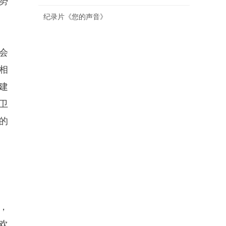
势
纪录片《您的声音》
会
相
建
卫
的
，
欢