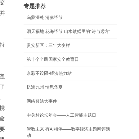
交
专题推荐
并
乌蒙深处 清凉毕节
洞天福地 花海毕节 山水馈赠里的“诗与远方”
特
贵安新区：三年大变样
第十个全民国家安全教育日
京彩不设限•经济热力站
釜
了
忆满九州 情思华夏
。
网络普法大事件
携
中关村论坛年会——人工智能主题日
命
要
智数未来 有AI相伴——数字经济主题网评活
动