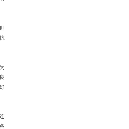
世
抗
为
良
好
连
各