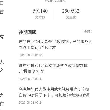
好新闻，无止境
日
591140
2509532
首
文章数
关注度
往期回顾
全部
有
东航按下“14天免费”退改按钮，民航服务内
卷终于卷到了“正地方”
2026-08-08 01:04
大
谁在穿越7月北京楼市淡季？改善需求撑
之
起“慢修复”行情
2026-08-08 00:40
乌克兰征兵人员使用武力视频曝光：拖拽
之
自称19岁男子下车，向其脸部喷辣椒喷雾
2026-08-08 00:24
在