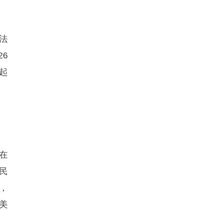
法
6
起
在
民
，
美