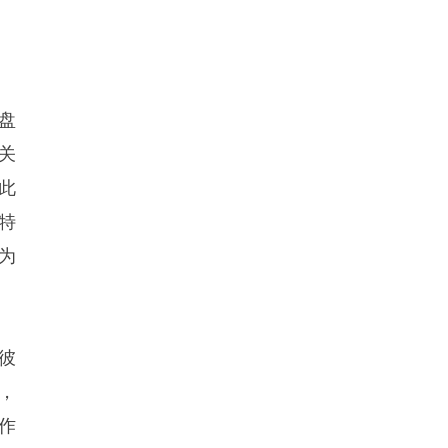
盘
关
此
特
为
彼
，
作