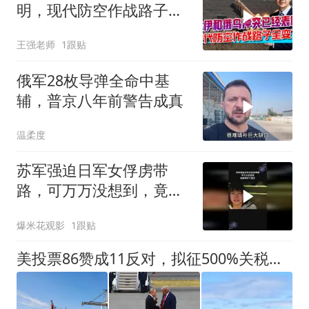
明，现代防空作战路子全
变了
王强老师
1跟贴
俄军28枚导弹全命中基
辅，普京八年前警告成真
温柔度
苏军强迫日军女俘虏带
路，可万万没想到，竟被
带进了雷区
爆米花观影
1跟贴
美投票86赞成11反对，拟征500%关税，特朗普未发声