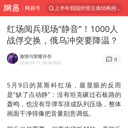
网易号
上半年我国经营主体结构持续优化
上海暴雨红色预警
红场阅兵现场“静音”！1000人
《披荆斩棘2026》阵容官宣
战俘交换，俄乌冲突要降温？
白海豚北上或致京津冀暴雨
国足U17与阿森纳决赛取消 并列冠军
激情与荣耀并存
0
上海有出现龙卷潜势
2026-05-11 20:56
·四川
王艺迪无缘横滨赛决赛
5月9日的莫斯科红场，最显眼的反而
上门女婿出轨女邻居多年被判重婚罪
是“缺了点动静”：没有坦克碾过石板路的
女子发现前夫婚内与第三者育子
轰鸣，也没有导弹车排成队列压场，整体
以军士兵把枪口对准中国记者
画面干净得像把音量刻意调低。
王艺迪2-4不敌张本美和止步4强