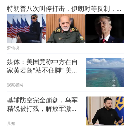
特朗普八次叫停打击，伊朗对等反制，自家招牌先砸了
梦仙境
媒体：美国竟称中方在自
家黄岩岛"站不住脚" 美方
才是
观察者网
基辅防空完全崩盘，乌军
精锐被打残，解放军激光
舰亮剑，震慑南海
凡知