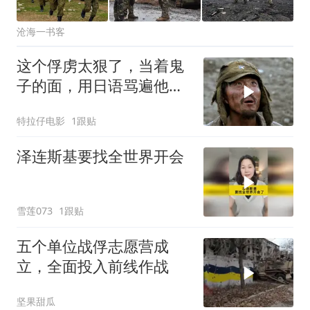
沧海一书客
这个俘虏太狠了，当着鬼
子的面，用日语骂遍他们
祖宗！
特拉仔电影
1跟贴
泽连斯基要找全世界开会
雪莲073
1跟贴
五个单位战俘志愿营成
立，全面投入前线作战
坚果甜瓜