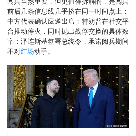
泰国：高度重视中国游客旅游体验
阅兵当然重要，但更值得拆解的，是阅兵
前后几条信息线几乎挤在同一时间点上：
2025年小学教师减少13.19万
中方代表确认应邀出席；特朗普在社交平
韩军前线部队连曝丑闻
台推动停火，同时抛出战俘交换的具体数
上海大部迎大暴雨
字；泽连斯基签署总统令，承诺阅兵期间
《龙餐馆》 冲奖
不对
红场
动手。
笔试第一被劝弃考涉事副校长被撤职
奋力开创中国式现代化建设新局面