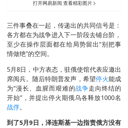
打开网易新闻 查看精彩图片
三件事叠在一起，传递出的共同信号是：
各方都在为战争进入下一阶段去铺台阶，
至少在操作层面都在给局势留出“别把事
情做绝”的空间。
5月8日，中方表态，驻俄使馆代表应邀出
席阅兵。随后特朗普发声，希望
停火
能成
为“漫长、血腥而艰难的
战争
走向终结的
开始”，并提出停火期俄乌各释放1000名
战俘
。
到了5月9日，泽连斯基一边指责俄方没有