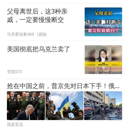
父母离世后，这3种亲
戚，一定要慢慢断交
马哥爱说事369
1跟贴
美国彻底把乌克兰卖了
雪莲073
抢在中国之前，普京先对日本下手！俄军导弹从天而降摧毁日企仓库
我是盲流