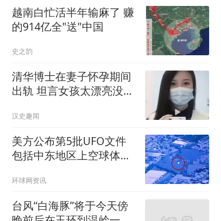
越南白忙活半年输麻了 赚
的914亿全"送"中国
史之韵
清华博士在妻子怀孕期间
出轨 坦言女孩太漂亮没把
持住
汉史趣闻
美方公布第5批UFO文件
包括中东地区上空球体有
关视频
环球网资讯
台风“白海豚”将于今天傍
晚前后在玉环到温岭一带