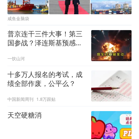
咸鱼金脑袋
普京连干三件大事！第三
国参战？泽连斯基预感不
妙
一饮山河
十多万人报名的考试，成
绩全部作废，公平么？
中国新闻周刊
1.8万跟贴
天空硬糖消