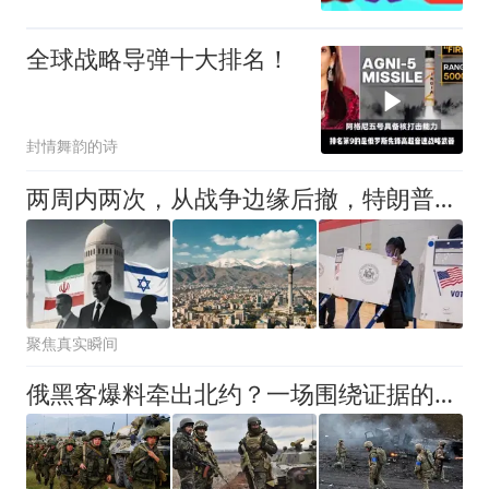
全球战略导弹十大排名！
封情舞韵的诗
两周内两次，从战争边缘后撤，特朗普的斩首牌还剩多少威慑力
聚焦真实瞬间
俄黑客爆料牵出北约？一场围绕证据的较量正在展开！