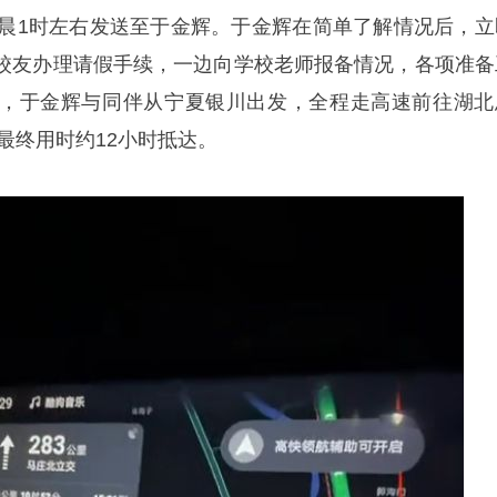
1时左右发送至于金辉。于金辉在简单了解情况后，立
校友办理请假手续，一边向学校老师报备情况，各项准备
，于金辉与同伴从宁夏银川出发，全程走高速前往湖北
，最终用时约12小时抵达。