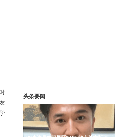
时
头条要闻
友
学