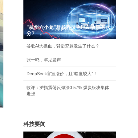
"杭州六小龙"群核科技物理AI故事有水
分?
谷歌AI大换血，背后究竟发生了什么？
张一鸣，罕见发声
DeepSeek官宣涨价，且“幅度较大”！
收评：沪指震荡反弹涨0.57% 煤炭板块集体
走强
科技要闻