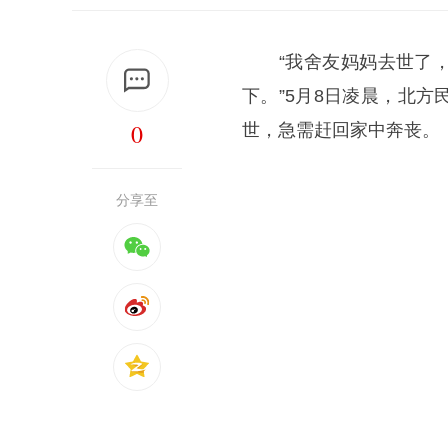
“我舍友妈妈去世了，
下。”5月8日凌晨，北
0
世，急需赶回家中奔丧。
分享至