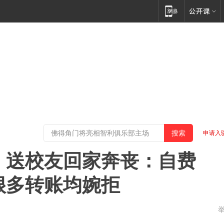
申请入
里，送校友回家奔丧：自费
到很多转账均婉拒