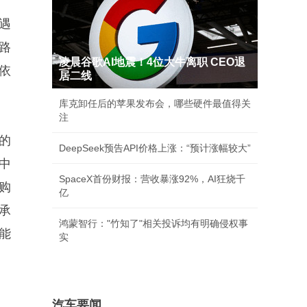
遇
路
凌晨谷歌AI地震！4位大牛离职 CEO退
依
居二线
库克卸任后的苹果发布会，哪些硬件最值得关
注
的
DeepSeek预告API价格上涨：“预计涨幅较大”
中
SpaceX首份财报：营收暴涨92%，AI狂烧千
里购
亿
承
鸿蒙智行："竹知了"相关投诉均有明确侵权事
能
实
汽车要闻