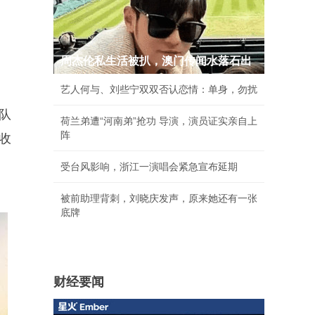
周杰伦私生活被扒，澳门传闻水落石出
艺人何与、刘些宁双双否认恋情：单身，勿扰
队
荷兰弟遭“河南弟”抢功 导演，演员证实亲自上
阵
收
受台风影响，浙江一演唱会紧急宣布延期
被前助理背刺，刘晓庆发声，原来她还有一张
底牌
财经要闻