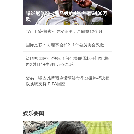
曝维尼修斯与皇马续约4年 年薪2400万
欧
TA：巴萨探索引进罗德里，合同剩12个月
国际足联：向理事会和211个会员协会致歉
迈阿密国际4-2逆转！获北美联盟杯开门红 梅
西2射1传+生涯已进921球
交易！曝因凡蒂诺承诺摩洛哥举办世界杯决赛
以换取支持 FIFA回应
娱乐要闻