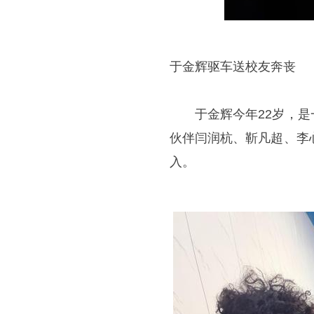
于金辉驱车送校友奔丧
于金辉今年22岁，是一
伙伴闫润杭、靳凡超、李
入。