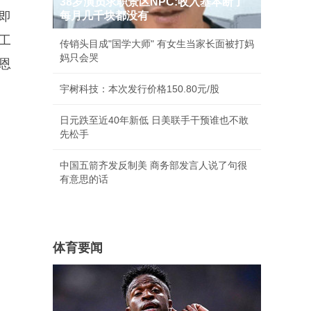
38岁演员求职景区NPC:收入基本断了
即
每月几千块都没有
工
传销头目成"国学大师" 有女生当家长面被打妈
妈只会哭
恩
宇树科技：本次发行价格150.80元/股
日元跌至近40年新低 日美联手干预谁也不敢
先松手
中国五箭齐发反制美 商务部发言人说了句很
有意思的话
体育要闻