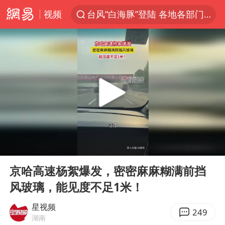
视频
台风“白海豚”登陆 各地各部门全力应对
白海豚雨量超越利奇马、巴威
人形机器人第一股
上海地铁4条线路全线停运
宇树申购 中一签有望赚20万元
4.2平卫生间补漏注胶花1.55万
白海豚路径图
00:00
00:15
武汉3名城管协管员殴打摊主被刑拘
Play
Ent
full
律师谈贾冰私人饭局被偷拍
京哈高速杨絮爆发，密密麻麻糊满前挡
风玻璃，能见度不足1米！
男子结婚8年3个女儿都不是亲生
多地银行上调存款利率
星视频
249
湖南