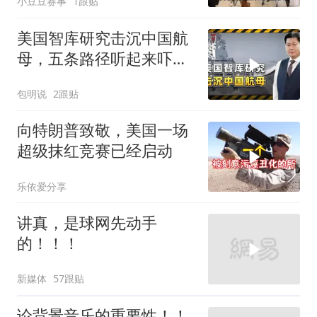
小豆豆赛事
1跟贴
美国智库研究击沉中国航
母，五条路径听起来吓
人，实则凑数的多
包明说
2跟贴
向特朗普致敬，美国一场
超级抹红竞赛已经启动
乐依爱分享
讲真，是球网先动手
的！！！
新媒体
57跟贴
论背景音乐的重要性！！