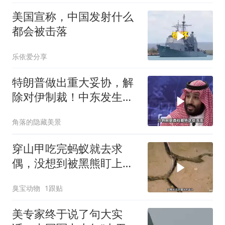
美国宣称，中国发射什么
都会被击落
乐依爱分享
特朗普做出重大妥协，解
除对伊制裁！中东发生怎
样的巨变？
角落的隐藏美景
穿山甲吃完蚂蚁就去求
偶，没想到被黑熊盯上
了！
臭宝动物
1跟贴
美专家终于说了句大实