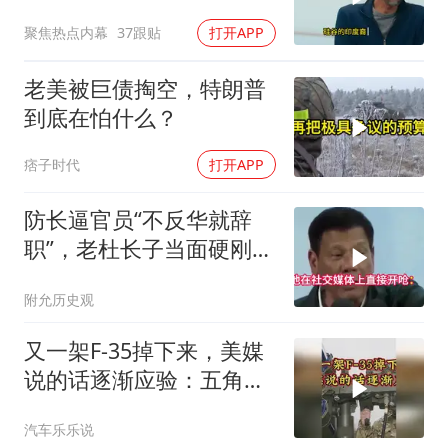
就回印度啊
聚焦热点内幕
37跟贴
打开APP
老美被巨债掏空，特朗普
到底在怕什么？
痞子时代
打开APP
防长逼官员“不反华就辞
职”，老杜长子当面硬刚：
你凭什么？
附允历史观
又一架F-35掉下来，美媒
说的话逐渐应验：五角大
楼要亏大了
汽车乐乐说