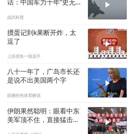
话：中国军力十年“史无前
例”狂飙，美国这次真坐不
战武科普
住了
掼蛋记到k果断开炸，太
逗了
上班摸鱼一级选手
八十一年了，广岛市长还
是说不出美国两个字
陈腕特色体育解说
伊朗果然聪明：眼看中东
美军顶不住，直接猛击要
害