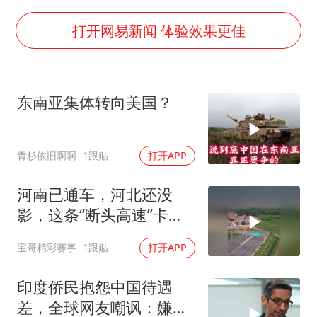
面对面丨蔡磊：与渐冻症抗争 纵使不敌 也不屈服
5万小车卖不动 微型代步车集体遇冷
打开网易新闻 体验效果更佳
NBA传奇教练老尼尔森去世
手机真会“偷听”我们说话吗
东南亚集体转向美国？
上半年全球新能源乘用车销量1122万台
加沙约14万栋建筑被完全摧毁
青杉依旧啊啊
1跟贴
打开APP
从科技创新看开局起步的时与势
河南已通车，河北还没
影，这条“断头高速”卡在
省界
宝哥精彩赛事
1跟贴
打开APP
印度侨民抱怨中国待遇
差，全球网友嘲讽：嫌差