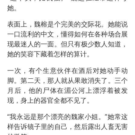
她。
表面上，魏榕是个完美的交际花。她能说
一口流利的中文，懂得如何在各种场合展
现最迷人的一面。但只有极少数人知道，
她的笑容下藏着怎样的算计。
一次，有个生意伙伴在酒后对她动手动
脚。第二天，那人就从果敢消失了。三个
月后，他的尸体在湄公河上漂浮着被发
现，身上的器官全都不见了。
“我永远是那个漂亮的魏家小姐。”她常这
样告诉镜子里的自己，然后露出人畜无害