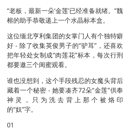
“老板，最新一朵‘金莲’已经准备就绪。”魏
榕的助手恭敬递上一个水晶标本盒。
这位缅北亨利集团的女掌门人有个独特癖
好 - 除了收集英俊男子的“驴耳”，还喜欢
把年轻处女制成“肉莲花”标本，每次行刑
都要邀三个闺蜜观看。
谁也没想到，这个手段残忍的女魔头背后
藏着一个秘密 - 她要凑齐72朵“金莲”供奉
神灵，只为洗去背上那个被烙印
的“奴”字。
01