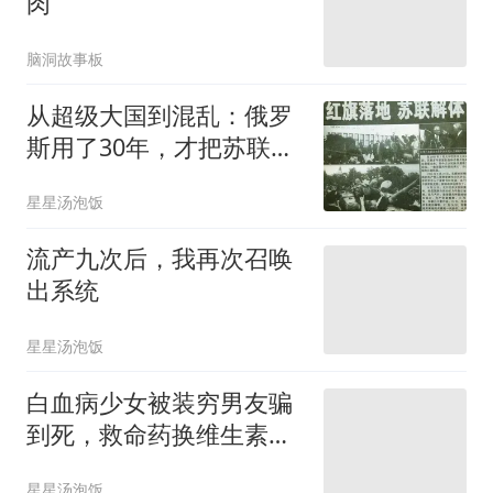
肉
脑洞故事板
从超级大国到混乱：俄罗
斯用了30年，才把苏联解
体的账算清楚
星星汤泡饭
流产九次后，我再次召唤
出系统
星星汤泡饭
白血病少女被装穷男友骗
到死，救命药换维生素，
看清他后全校炸了
星星汤泡饭