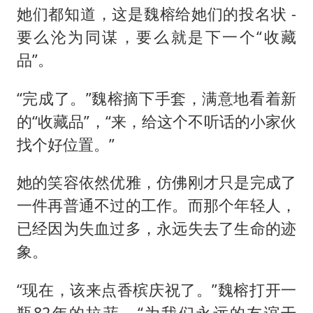
她们都知道，这是魏榕给她们的投名状 -
要么沦为同谋，要么就是下一个“收藏
品”。
“完成了。”魏榕摘下手套，满意地看着新
的“收藏品”，“来，给这个不听话的小家伙
找个好位置。”
她的笑容依然优雅，仿佛刚才只是完成了
一件再普通不过的工作。而那个年轻人，
已经因为失血过多，永远失去了生命的迹
象。
“现在，该来点香槟庆祝了。”魏榕打开一
瓶82年的拉菲，“为我们永远的友谊干