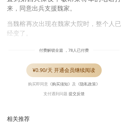
来，同意出兵支援魏家。
当魏榕再次出现在魏家大院时，整个人已
经变了。
付费解锁全篇 ，78人已付费
¥0.90/天 开通会员继续阅读
购买即同意
《购买须知》
及
《隐私政策》
支付遇到问题
提交反馈
相关推荐