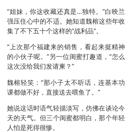
“姐妹，你这收藏还真是…独特。”白映兰
强压住心中的不适。她知道魏榕这些年收
集了不下五十个这样的“战利品”。
“上次那个福建来的销售，看起来挺精神
的小伙子呢。”另一位闺蜜打趣道，“怎么
这次没给我们发请柬？”
魏榕轻笑：“那小子太不听话，连基本功
课都做不好，直接送去喂鱼了。”
她说这话时语气轻描淡写，仿佛在谈论今
天的天气。但三个闺蜜都明白，那个年轻
人怕是死得很惨。