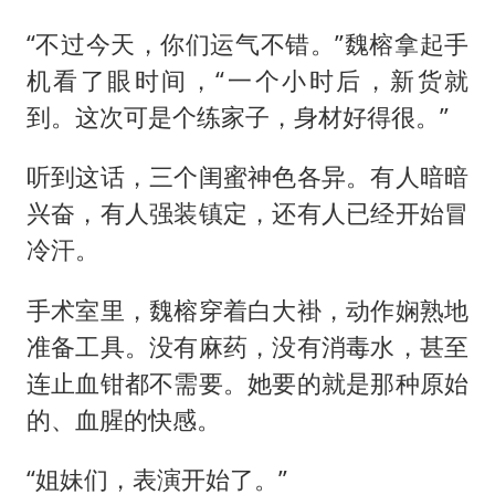
“不过今天，你们运气不错。”魏榕拿起手
机看了眼时间，“一个小时后，新货就
到。这次可是个练家子，身材好得很。”
听到这话，三个闺蜜神色各异。有人暗暗
兴奋，有人强装镇定，还有人已经开始冒
冷汗。
手术室里，魏榕穿着白大褂，动作娴熟地
准备工具。没有麻药，没有消毒水，甚至
连止血钳都不需要。她要的就是那种原始
的、血腥的快感。
“姐妹们，表演开始了。”