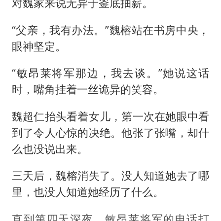
对魏家来说无异于釜底抽薪。
“父亲，我有办法。”魏榕站在书房中央，
眼神坚定。
“敏昂莱将军那边，我去谈。”她说这话
时，嘴角挂着一丝诡异的笑容。
魏超仁抬头看着女儿，第一次在她眼中看
到了令人心惊的决绝。他张了张嘴，却什
么也没说出来。
三天后，魏榕消失了。没人知道她去了哪
里，也没人知道她经历了什么。
直到第四天深夜，敏昂莱将军的电话打