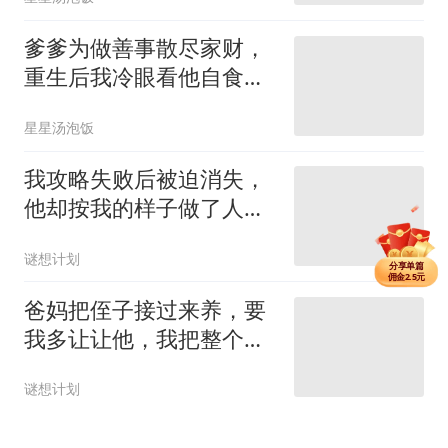
爹爹为做善事散尽家财，
重生后我冷眼看他自食恶
果
星星汤泡饭
我攻略失败后被迫消失，
他却按我的样子做了人
偶，喊她老婆
谜想计划
分享单篇
佣金2.5元
分享购买VIP
爸妈把侄子接过来养，要
佣金14元
分享单篇
我多让让他，我把整个家
佣金2.5元
都让给了他
谜想计划