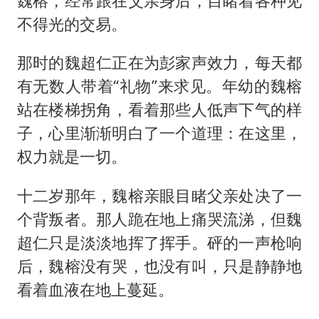
魏榕，经常跟在父亲身后，目睹着各种见
不得光的交易。
那时的魏超仁正在为彭家声效力，每天都
有无数人带着“礼物”来求见。年幼的魏榕
站在楼梯拐角，看着那些人低声下气的样
子，心里渐渐明白了一个道理：在这里，
权力就是一切。
十二岁那年，魏榕亲眼目睹父亲处决了一
个背叛者。那人跪在地上痛哭流涕，但魏
超仁只是淡淡地挥了挥手。砰的一声枪响
后，魏榕没有哭，也没有叫，只是静静地
看着血液在地上蔓延。