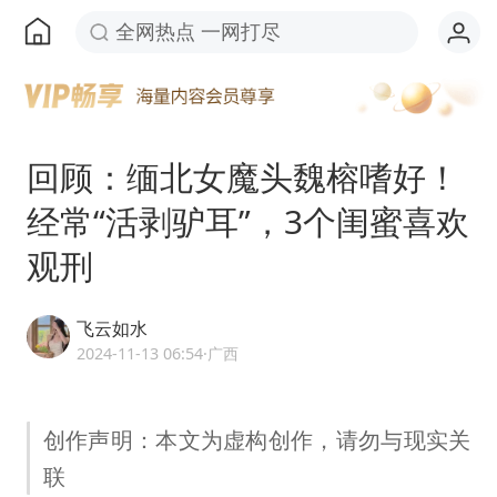
全网热点 一网打尽
回顾：缅北女魔头魏榕嗜好！
经常“活剥驴耳”，3个闺蜜喜欢
观刑
飞云如水
2024-11-13 06:54
·广西
创作声明：本文为虚构创作，请勿与现实关
联