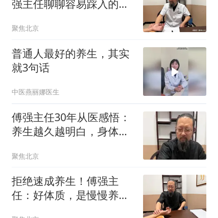
强主任聊聊容易踩入的几
个误区
聚焦北京
普通人最好的养生，其实
就3句话
中医燕丽娜医生
傅强主任30年从医感悟：
养生越久越明白，身体从
来不需要“硬治”
聚焦北京
拒绝速成养生！傅强主
任：好体质，是慢慢养出
来的