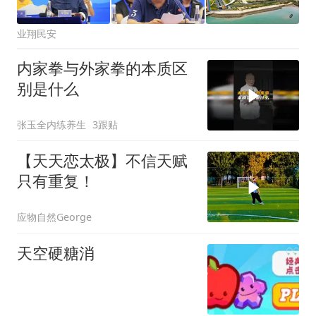
业翔民安
内家拳与外家拳的本质区
别是什么
张玉全内练养生
3跟贴
【天天恋太极】不信天赋
只有重复！
应物自然George
天空硬糖消