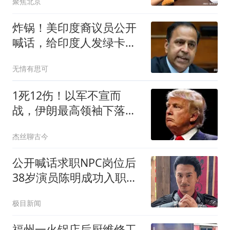
聚焦北京
炸锅！美印度裔议员公开
喊话，给印度人发绿卡，
我帮你对付中国！
无情有思可
1死12伤！以军不宣而
战，伊朗最高领袖下落不
明？特朗普发出通牒
杰丝聊古今
公开喊话求职NPC岗位后
38岁演员陈明成功入职万
岁山
极目新闻
福州一火锅店后厨维修工