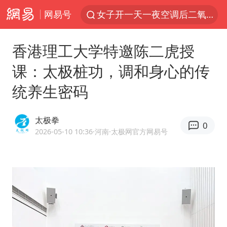
网易号
美国将对多晶硅衍生品加征15%关税
佛山通报笔试前13被淘汰后5名进体检
香港理工大学特邀陈二虎授
泰国校园枪击案死亡人数升至7人
课：太极桩功，调和身心的传
陕西省委书记赶赴柞水县杏坪镇
统养生密码
女孩摆摊卖菌子时收到北大通知书
年内第一高价股今日打新
太极拳
0
改名后的“青海拉面”店
2026-05-10 10:36
·河南
·太极网官方网易号
粉笔教育发布“自曝式”公开信
广岛核爆81周年央视播《奥本海默》
四川宜宾市高县发生4.9级地震
公司“上四休三”但要降薪1000元