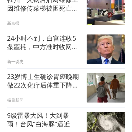
因维修传菜梯被困死亡，
多方回应
新京报
24小时不到，白宫连收5
条噩耗，中方准时收网，
最大输家已浮现
新一说史
23岁博士生确诊胃癌晚期
做22次化疗后体重下降了
40斤
极目新闻
9级雷暴大风！大到暴
雨！台风“白海豚”逼近