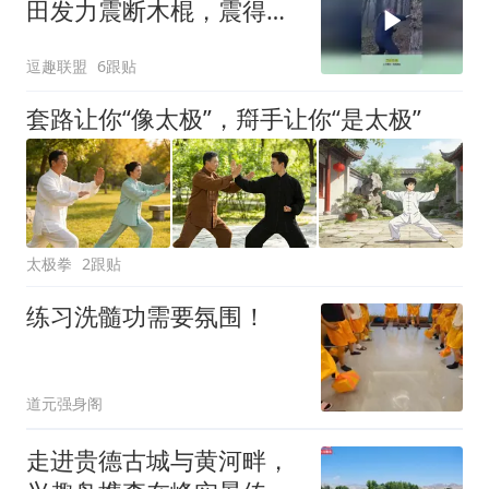
田发力震断木棍，震得地
球转圈圈！
逗趣联盟
6跟贴
套路让你“像太极”，搿手让你“是太极”
太极拳
2跟贴
练习洗髓功需要氛围！
道元强身阁
走进贵德古城与黄河畔，