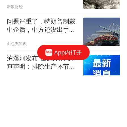
新浪财经
问题严重了，特朗普制裁
中企后，中方还没出手，
美国25州先出手了
面包夹知识
App内打开
泸溪河发布“金属牙冠”调
查声明：排除生产环节混
入可能，消费者已澄清致
现代快报
歉
韩国部长：虽然韩国制造
了全球65%的存储芯片，
但中国芯片的发展速度超
逍遥漠
乎想象，让韩国产业界感