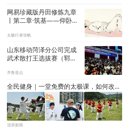
网易珍藏版丹田修炼九章
丨第二章·筑基——仰卧逆
息松尾法
太极行者张帆
山东移动菏泽分公司完成
武术散打王选拔赛（郓城
站）通信保障
齐鲁壹点
全民健身｜一堂免费的太极课，如何改变一座城
澎湃新闻