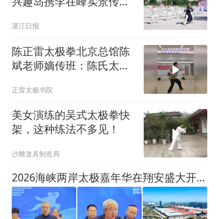
兴趣岛携李在峰实景传播
太极非遗
湛江日报
陈正雷太极拳北京总馆陈
斌老师嫡传班：陈氏太极
拳老架一路第三段领练
正雷太极书院
美女演练的吴式太极拳快
架，这种练法不多见！
沙雕道具制造局
2026海峡两岸太极嘉年华在翔安盛大开幕！