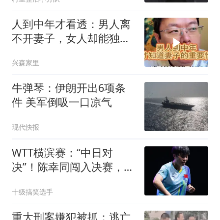
人到中年才看透：男人离
不开妻子，女人却能独自
过完余生
兴森家里
牛弹琴：伊朗开出6项条
件 美军倒吸一口凉气
现代快报
WTT横滨赛：“中日对
决”！陈幸同闯入决赛，与
张本“生死”一战
十级搞笑选手
重大刑案嫌犯被抓：逃亡