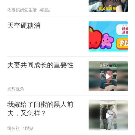
出来，立马怂了
依淼妈妈爱生活
4跟贴
天空硬糖消
夫妻共同成长的重要性
光辉视角
我嫁给了闺蜜的黑人前
夫，又怎样？
司伟祺
1跟贴