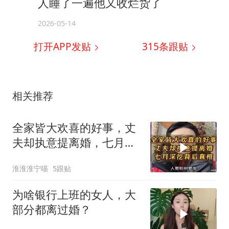
人睡了一遍他又收烂货了
2026-05-14
打开APP发贴
315
条跟贴
相关推荐
全家皆大欢喜的好事，丈
夫却执意提离婚，七月深
挖背后真相
淮淮淮宁喵
5跟贴
为啥银行上班的女人，大
部分都离过婚？