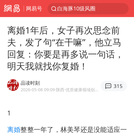
网易号
白海豚10级风圈
《披荆斩棘2026》阵容官宣
离婚1年后，女子再次思念前
王艺迪无缘横滨赛决赛
夫，发了句“在干嘛”，他立马
上海暴雨红色预警
回复：你要是再多说一句话，
国足U17与阿森纳决赛取消 并列冠军
明天我就找你复婚！
1枚就能让航母瘫痪 轰-6J实力有多强
上门女婿出轨女邻居多年被判重婚罪
品读时刻
315
王艺迪2-4不敌张本美和止步4强
2026-05-08 09:09
·陕西
·优质健康领域创作者
韩国检察官，“死”于2026
于东来直播和胖东来核心团队开会
1
2025年小学教师减少13.19万
离婚
整整一年了，林美琴还是没能适应一