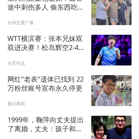
途中刺伤多人 偷东西吃被
发现
台州交通广播
WTT横滨赛：张本兄妹双
双进决赛！松岛辉空2-4不
敌张本智和
全言作品
网红"老表"遗体已找到 22
万粉丝账号宣布永久停更
极目新闻
1999年，鞠萍向丈夫提出
了离婚，丈夫：孩子和财
产只能带走一样！