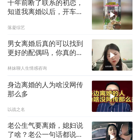
十年前断了联系的初恋，
知道我离婚以后，开车几
百公里非要见一面
落凝综艺
男女离婚后真的可以找到
更好的配偶吗，你真的想
多了
林妹聊人生情感咨询
身边离婚的人为啥没网传
那么多
以战之名
老公生气要离婚，媳妇说
了啥？老公一句话都说不