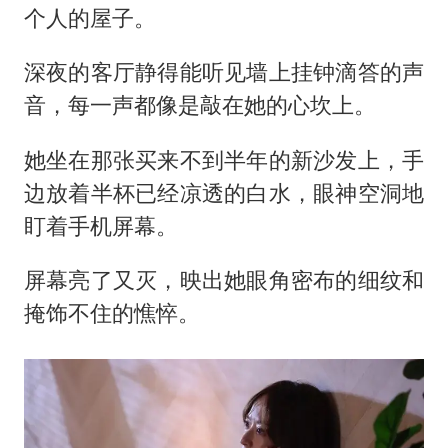
泰国：高度重视中国游客旅游体验
个人的屋子。
上海大部迎大暴雨
深夜的客厅静得能听见墙上挂钟滴答的声
《龙餐馆》 冲奖
音，每一声都像是敲在她的心坎上。
构建更高水平的全民健身公共服务体系
她坐在那张买来不到半年的新沙发上，手
边放着半杯已经凉透的白水，眼神空洞地
盯着手机屏幕。
屏幕亮了又灭，映出她眼角密布的细纹和
掩饰不住的憔悴。