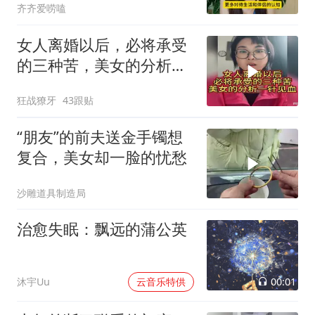
齐齐爱唠嗑
女人离婚以后，必将承受
的三种苦，美女的分析一
针见血！
狂战獠牙
43跟贴
“朋友”的前夫送金手镯想
复合，美女却一脸的忧愁
沙雕道具制造局
治愈失眠：飘远的蒲公英
00:01
沐宇Uu
云音乐特供