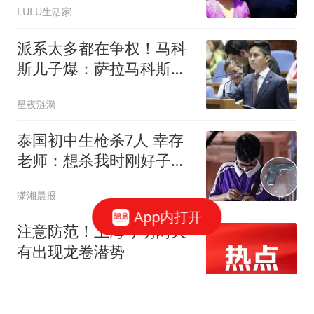
LULU生活家
派系太多都在争权！马科
斯儿子爆：萨拉马科斯联
盟分裂真相
星夜涟漪
泰国初中生枪杀7人 幸存
老师：想杀我时刚好子弹
用完
潇湘晨报
App内打开
注意防范！上海今明两天
有出现龙卷潜势
看看新闻Knews