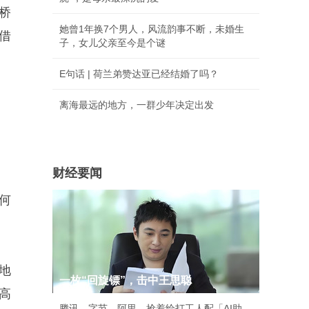
桥
她曾1年换7个男人，风流韵事不断，未婚生
借
子，女儿父亲至今是个谜
E句话 | 荷兰弟赞达亚已经结婚了吗？
离海最远的地方，一群少年决定出发
财经要闻
何
地
一枚“回旋镖”，击中王思聪
高
腾讯、字节、阿里，抢着给打工人配「AI助