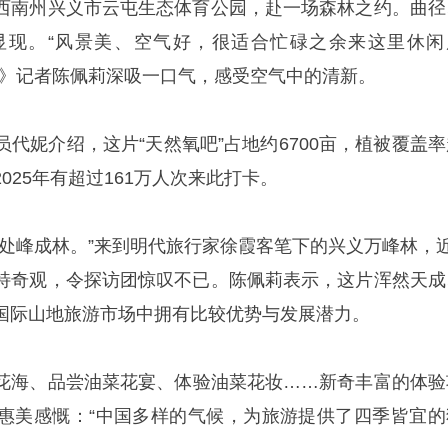
西南州兴义市云屯生态体育公园，赴一场森林之约。曲径
显现。“风景美、空气好，很适合忙碌之余来这里休闲
报》记者陈佩莉深吸一口气，感受空气中的清新。
代妮介绍，这片“天然氧吧”占地约6700亩，植被覆盖率
025年有超过161万人次来此打卡。
此处峰成林。”来到明代旅行家徐霞客笔下的兴义万峰林，近
特奇观，令探访团惊叹不已。陈佩莉表示，这片浑然天成
国际山地旅游市场中拥有比较优势与发展潜力。
花海、品尝油菜花宴、体验油菜花妆……新奇丰富的体验
惠美感慨：“中国多样的气候，为旅游提供了四季皆宜的