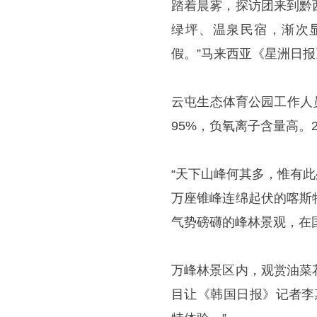
踏着晨雾，探访团来到黔
绿坪、温泉民宿，渐次
假。”马来西亚《星洲日
云屯生态体育公园工作人员
95%，负氧离子含量高。2
“天下山峰何其多，惟有
万座锥峰连绵起伏的喀斯
气势磅礴的峰林景观，在
万峰林景区内，观赏油菜
目让《韩国日报》记者李