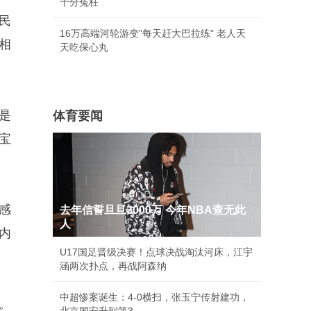
十分冤枉
民
16万高端河轮游变"每天赶大巴拉练" 老人天
相
天吃保心丸
是
体育要闻
宝
感
去年信誓旦旦3000万 今年NBA查无此
人
内
U17国足晋级决赛！点球决战淘汰河床，江宇
涵两次扑点，再战阿森纳
中超惨案诞生：4-0横扫，张玉宁传射建功，
。