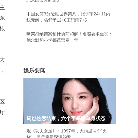
北京国安升到第3
主
中国女篮3分险胜世界第八，张子宇24+11内
东
线无解，杨舒予12+6王思雨7+5
根
曝莱昂纳德案预计协商和解！名嘴要求重罚：
鲍尔默和小卡都该禁赛一年
大
，
娱乐要闻
区
厅
周也热恋结束，六个字暴露单身状态
观《功夫女足》：1997年，大雨里两个“火
烧”，是母亲最深沉的爱