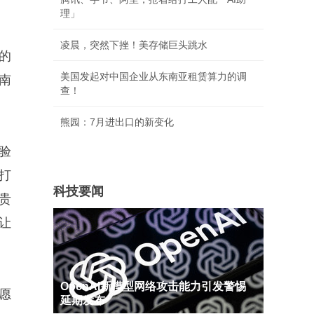
理」
凌晨，突然下挫！美存储巨头跳水
的
美国发起对中国企业从东南亚租赁算力的调
南
查！
熊园：7月进出口的新变化
验
打
科技要闻
贵
让
OpenAI新模型网络攻击能力引发警惕
愿
延期发布