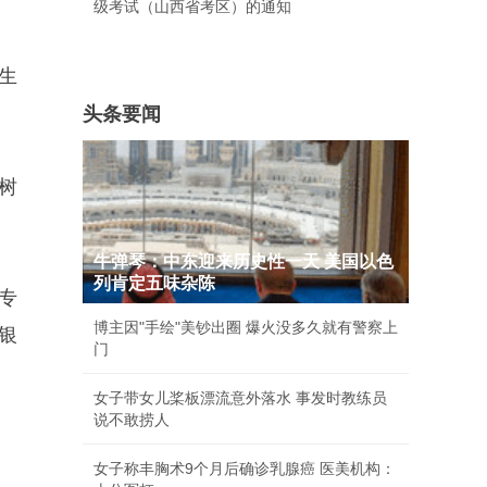
级考试（山西省考区）的通知
生
头条要闻
树
。
牛弹琴：中东迎来历史性一天 美国以色
列肯定五味杂陈
专
博主因"手绘"美钞出圈 爆火没多久就有警察上
银
门
女子带女儿桨板漂流意外落水 事发时教练员
说不敢捞人
女子称丰胸术9个月后确诊乳腺癌 医美机构：