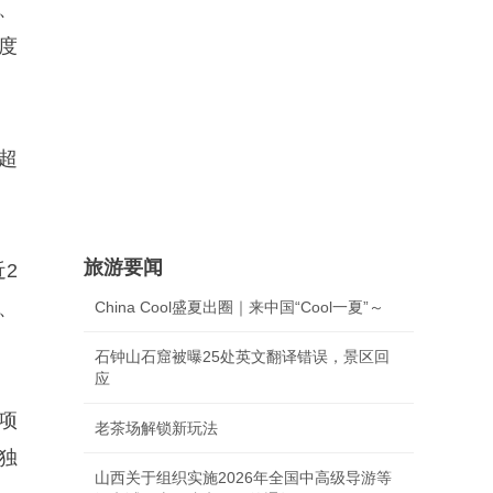
、
度
超
旅游要闻
2
、
China Cool盛夏出圈｜来中国“Cool一夏”～
石钟山石窟被曝25处英文翻译错误，景区回
应
项
老茶场解锁新玩法
独
山西关于组织实施2026年全国中高级导游等