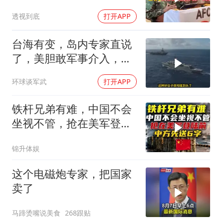
既定事实
透视到底
打开APP
台海有变，岛内专家直说
了，美胆敢军事介入，战
场将推到美家门口
环球谈军武
打开APP
铁杆兄弟有难，中国不会
坐视不管，抢在美军登陆
前，中方先送6字
锦升体娱
这个电磁炮专家，把国家
卖了
马蹄烫嘴说美食
268跟贴