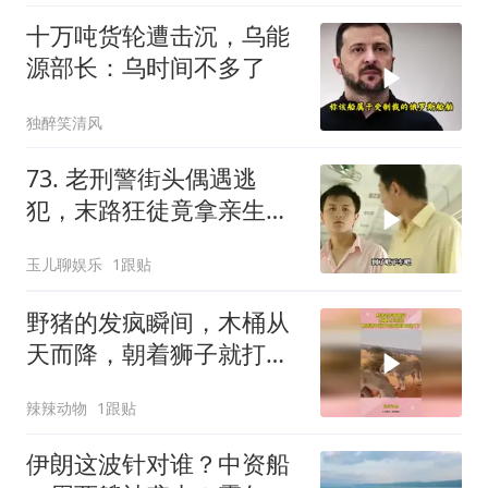
十万吨货轮遭击沉，乌能
源部长：乌时间不多了
独醉笑清风
73. 老刑警街头偶遇逃
犯，末路狂徒竟拿亲生儿
子当作人质落网！
玉儿聊娱乐
1跟贴
野猪的发疯瞬间，木桶从
天而降，朝着狮子就打去
知道自己玩大了
辣辣动物
1跟贴
伊朗这波针对谁？中资船