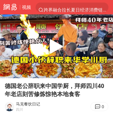
视频
跨界融合拉长夏日经济消费链条
四川宜宾5.5级地震后余震为何不断
白海豚5次眼壁置换
上海轨交全网络地面高架区段限速运行
王艺迪无缘横滨赛决赛
2026年7月份居民消费价格同比上涨0.5%
武契奇会见泽连斯基有何意图
00:00
27:58
“伊斯兰版北约”出现
Play
Ent
full
台铃电动车仅骑一年就断电趴窝
德国老公辞职来中国学厨，拜师四川40
年老店刻苦修炼惊艳本地食客
上海大部迎大暴雨
方桃子代言广告视频已下架
马克餐饮日记
0
四川