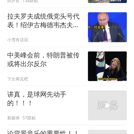
四夕君
138跟贴
拉夫罗夫成统俄党头号代
表！绍伊古梅德韦杰夫双
双出局，普京这步棋你看
小雪有话说
懂了吗
中美峰会前，特朗普被传
或将出尔反尔
下次再见吧
讲真，是球网先动手
的！！！
新媒体
57跟贴
论背景音乐的重要性！！