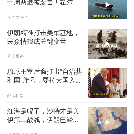
一周两艘被袭击！霍尔木
兹海峡的“安全走廊”神话
王同学来了
彻底破灭！
伊朗精准打击美军基地，
民众情报成关键变量
青山夜谈
琉球王室后裔打出“自治共
和国”旗号，要拉大国入局
制衡美日
战武科普
红海是幌子，沙特才是美
伊第二战线，伊朗已经输
了？