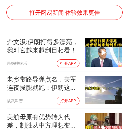
浙江海域将现5到8米巨浪到狂浪
伯克希尔净买入约200亿美元股票
打开网易新闻 体验效果更佳
上交绝杀清华 姚明笑出表情包
曝美下令调查弹药库存信息遭泄露事件
介文汲:伊朗打得多漂亮，
白海豚在海上打了个结
我对它越来越刮目相看！
以军士兵把枪口对准中国记者
果妈聊娱乐
打开APP
构建更高水平的全民健身公共服务体系
老乡带路导弹点名，美军
连夜拔腿就跑：伊朗这波
操作把霸权底裤撕了个精
战武科普
打开APP
光
美航母原有优势转为代
差，制胜从中方理想变为