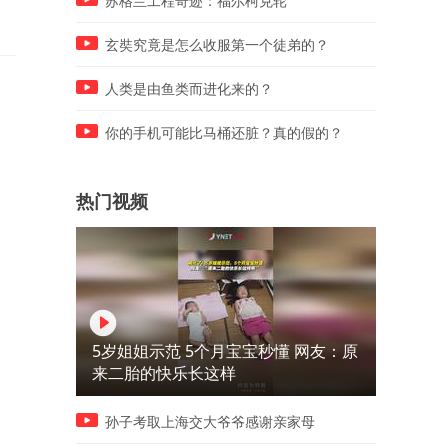
苏格兰工程奇迹：福尔柯克轮
玄奘究竟是怎么收服第一个徒弟的？
人类是由鱼类而进化来的？
你的手机可能比马桶还脏？真的假的？
热门视频
5岁姐姐示范 5个月宝宝秒懂 网友：原
来二胎的快乐长这样
孙子考取上海交大爷爷感谢亲家母