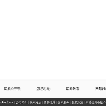
网易公开课
网易科技
网易教育
网易时
t NetEase
|
公司简介
|
联系方法
|
招聘信息
|
客户服务
|
隐私政策
|
不良信息举报 Comp