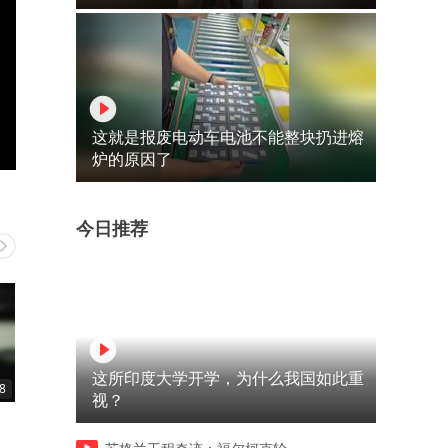
这就是报废电动车电池不能整块扔进熔
炉的原因了
今日推荐
这所印度大学开学，为什么我国如此重
8
01:07
00:57
视？
偷工减料真可耻啊
就是看见也不敢说