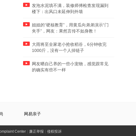
发泡水泥填不满，装修师傅检查发现漏到
楼下：出风口未延伸到外墙
姐姐的“硬核教育”，用黄瓜向弟弟演示“门
夹手”，网友：果然言传不如身教！
大雨将至全家老小抢收稻谷，6分钟收完
1000斤，没有一个人掉链子
网友晒自己养的一些小宠物，感觉跟常见
的确实有些不一样
尚
网易亲子
laint Center
|
廉正举报
|
侵权投诉