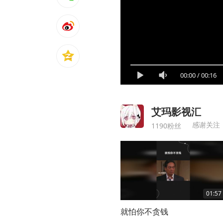
00:00
/
00:16
艾玛影视汇
感谢关注
1190粉丝
01:57
就怕你不贪钱