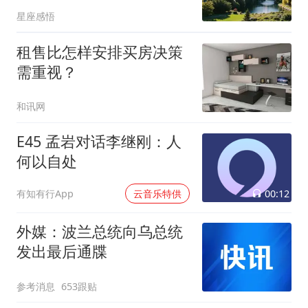
穷更让人疲惫
星座感悟
租售比怎样安排买房决策
需重视？
和讯网
E45 孟岩对话李继刚：人
何以自处
00:12
有知有行App
云音乐特供
外媒：波兰总统向乌总统
发出最后通牒
参考消息
653跟贴