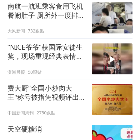
南航一航班乘客食用飞机
餐闹肚子 厕所外一度排长
队
大风新闻
732跟贴
“NICE爷爷”获国际安徒生
奖，现场重现经典表情
包，向中国粉丝问好
潇湘晨报
50跟贴
费大厨"全国小炒肉大
王"称号被指凭视频评出
官方回应
中国新闻周刊
2750跟贴
天空硬糖消