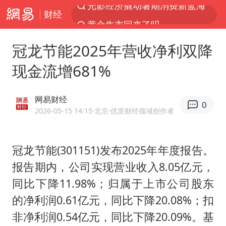
财经
黄金牛市回来了吗
浙江上海等地有大雨或暴雨
冠龙节能2025年营收净利双降
新疆优化调整景区内自驾服务费
现金流增681%
梁家辉：到内地拍戏不是北上是回归
情侣平潭拍日出坠崖1死1伤
网易财经
0
上四休三，但降薪1000元，你接受吗？
2026-05-15 14:15
·北京
·优质财经领域创作者
西湖突现狂风暴雨 游客瞬间被浇透
冠龙节能(301151)发布2025年年度报告。
白海豚将正面袭击贯穿浙江
报告期内，公司实现营业收入8.05亿元，
《欢迎来龙餐馆》口碑
同比下降11.98%；归属于上市公司股东
酒店花洒现排泄物住客索赔遭拒
的净利润0.61亿元，同比下降20.08%；扣
微信又有新功能，你可以“撤回”你的撤回了！
非净利润0.54亿元，同比下降20.09%。基