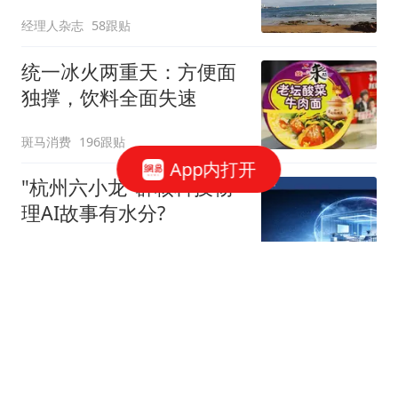
经理人杂志
58跟贴
统一冰火两重天：方便面
独撑，饮料全面失速
斑马消费
196跟贴
App内打开
"杭州六小龙"群核科技物
理AI故事有水分?
星火Ember
40跟贴
宇树科技，发行价确定了
博闻财经
40跟贴