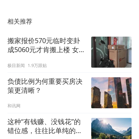
相关推荐
搬家报价570元临时变卦
成5060元才肯搬上楼 女子
傻眼
极目新闻
1.9万跟贴
负债比例为何重要买房决
策更清晰？
和讯网
这种“有钱赚、没钱花”的
错位感，往往比单纯的贫