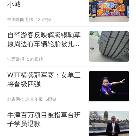
小城
中国新闻周刊
125跟贴
自驾游客反映辉腾锡勒草
原周边有车辆轮胎被扎，
修理店铺换胎价格高达千
江西晨报
581跟贴
元，官方发布情况通报
WTT横滨冠军赛：女单三
将晋级四强
北青网-北京青年报
5跟贴
牛津百万项目被指草台班
子学员退款