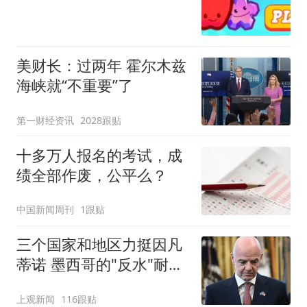
美财长：过两年 霍尔木兹
海峡就“不重要”了
第一财经资讯
2028跟贴
十多万人报名的考试，成
绩全部作废，公平么？
中国新闻周刊
1跟贴
三个国家和地区力挺因凡
蒂诺 墨西哥的"反水"耐人
寻味
上观新闻
116跟贴