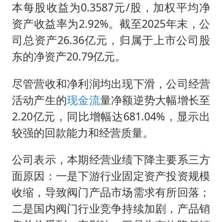
几元成本的AI广告导致千万市值蒸发
本每股收益为0.3587元/股，加权平均净
酒店回应车内过夜被收150元
资产收益率为2.92%。截至2025年末，公
杭州全市有序停课
司总资产26.36亿元，归属于上市公司股
东的净资产20.79亿元。
商场现钱学森巨幅海报 负责人回应
“不怕六爷挂得多 就怕六爷挂一颗”
尽管营收和净利润均出现下滑，公司经营
乐享全民健身 共筑健康中国
活动产生的
现金流
量净额逆势大幅增长至
2.20亿元，同比增幅达681.04%，显示出
较强的回款能力和经营质量。
公司表示，本期经营业绩下降主要系三方
面原因：一是下游行业固定资产投资规模
收缩，导致阀门产品市场需求有所回落；
二是国内阀门行业竞争持续加剧，产品销