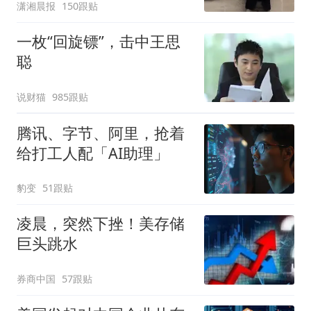
潇湘晨报
150跟贴
一枚“回旋镖”，击中王思
聪
说财猫
985跟贴
腾讯、字节、阿里，抢着
给打工人配「AI助理」
豹变
51跟贴
凌晨，突然下挫！美存储
巨头跳水
券商中国
57跟贴