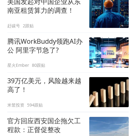
美国发起对中国企业从东
南亚租赁算力的调查！
赶碳号
2跟贴
腾讯WorkBuddy领跑AI办
公 阿里字节急了?
星火Ember
80跟贴
39万亿美元，风险越来越
高了！
米筐投资
594跟贴
官方回应西安国企拖欠工
程款：正督促整改