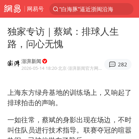
网易号
“白海豚”逼近浙闽沿海
光影经济撬动暑期消费新蓝海
独家专访｜蔡斌：排球人生
白海豚10级风圈已触及浙江台州
路，问心无愧
“伊斯兰版北约”出现
外国游客的“中国游三件套”火了
澎湃新闻
282
上海大部迎大暴雨
2026-05-14 18:20
·北京
·澎湃新闻官方网易号
以军士兵把枪口对准中国记者
上海东方绿舟基地的训练场上，又响起了
谢霆锋演唱会隔空祝王菲生日快乐
排球拍击的声响。
2026年7月份居民消费价格同比上涨0.5%
方桃子代言广告视频已下架
一如往常，蔡斌的身影出现在场边，不时
河南警方公开征集黑恶犯罪线索
叫住队员进行技术指导。联赛夺冠的喧嚣