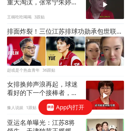
重大淘汰，张常宁朱婷咋
办！
王稱吃吃喝喝
3跟贴
排面炸裂！三位江苏排球功勋承包世联赛颁奖台，三代传奇同框封神
赵或是个热血青年
36跟贴
女排换帅声浪再起，球迷
看好的下一个接棒者，反
而不是郎平
App内打开
豫人说娱
1跟贴
亚运名单曝光：江苏8将
领先，天津独苗王媛媛独