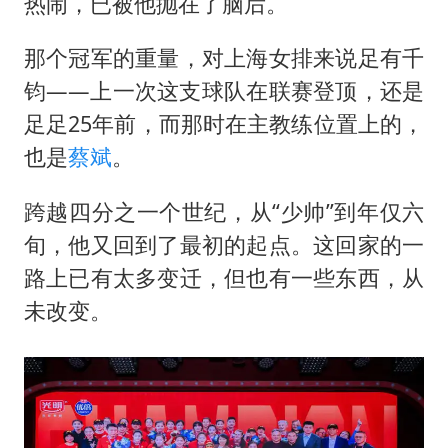
辽宁省深化扫黑除恶专项斗争
热闹，已被他抛在了脑后。
WTT横滨冠军赛女单四强国乒占三席
那个冠军的重量，对上海女排来说足有千
浙江省发出今年第2号指挥长令
钧——上一次这支球队在联赛登顶，还是
一周大涨超7% 金价为何突然上涨
足足25年前，而那时在主教练位置上的，
生产也能“拼单”了
也是
蔡斌
。
央视新主播李秋莹孙亚鹏亮相
跨越四分之一个世纪，从“少帅”到年仅六
情侣在平潭拍日出时坠崖致一死一伤
旬，他又回到了最初的起点。这回家的一
乐享全民健身 共筑健康中国
路上已有太多变迁，但也有一些东西，从
未改变。