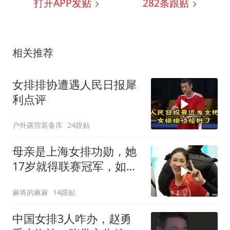
打开APP发贴
282
条跟贴
相关推荐
女排排协遭遇人民日报犀
利点评
户外露营装备库
24跟贴
母亲是上海女排功勋，她
17岁就得联赛冠军，如今
在国家队潜力无限
麻将的麻麻
14跟贴
中国女排3人咋办，赵勇