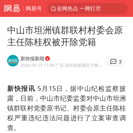
网易号
全网热点 一网打尽
中山市坦洲镇群联村村委会原
主任陈桂权被开除党籍
新快报新闻
3
2026-05-15 11:04
·广东
·新快报新闻官方网易号
新快报讯
5月15日，据中山纪检监察披
露，日前，中山市纪委监委对中山市坦洲
镇群联村党委原书记、村委会原主任陈桂
权严重违纪违法问题进行了立案审查调
查。