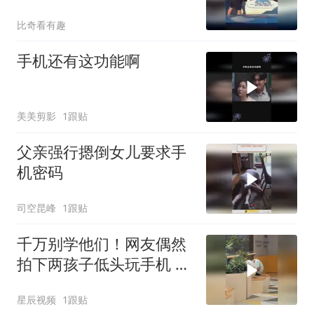
拿给车主
比奇看有趣
手机还有这功能啊
美美剪影
1跟贴
父亲强行摁倒女儿要求手
机密码
司空昆峰
1跟贴
千万别学他们！网友偶然
拍下两孩子低头玩手机 颈
椎严重前屈 看着令人揪心
星辰视频
1跟贴