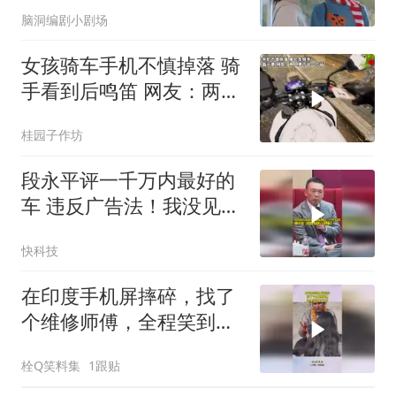
脑洞编剧小剧场
女孩骑车手机不慎掉落 骑
手看到后鸣笛 网友：两人
凑不出一句
桂园子作坊
段永平评一千万内最好的
车 违反广告法！我没见过
苹果OV等这么宣传的
快科技
在印度手机屏摔碎，找了
个维修师傅，全程笑到肚
子疼
栓Q笑料集
1跟贴