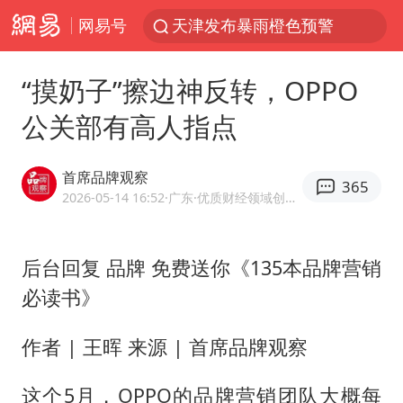
网易号
天津发布暴雨橙色预警
大疆错失宇树：曾是宇树最大外部股东
“摸奶子”擦边神反转，OPPO
路虎卫士110 HSE限时降价
公关部有高人指点
我国发现稀散金属独立新矿物——乌斯河锗矿
上海鼓励居家办公
首席品牌观察
365
马云现身新疆巴音布鲁克草原
2026-05-14 16:52
·广东
·优质财经领域创作者
部分银行上调存款利率
后台回复 品牌 免费送你《135本品牌营销
新疆生产建设兵团生态环境局原局长被查
必读书》
朱一龙的鼻子怎么了
费大厨口号更改 不再宣传小炒肉大王
作者 | 王晖 来源 | 首席品牌观察
周星驰妈妈现身香港首映礼
这个5月，OPPO的品牌营销团队大概每