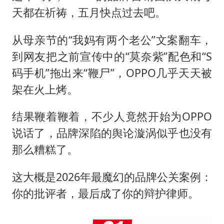
上海地铁4条线路全线停运
天都在祈祷，五月快点过去吧。
5万小车卖不动 微型代步车集体遇冷
从母亲节的“我妈有两个老公”文案翻车，
4.2平卫生间补漏注胶花1.55万
到网友把之前宣传中的“莫奈紫”配色和“S
三预警齐发 11个省份有大到暴雨
码手机”拖出来“鞭尸”，OPPO几乎天天被
“还不如不放假”
架在火上烤。
从科技创新看开局起步的时与势
结果鞭着鞭着，不少人竟然开始为OPPO
说话了，品牌深陷的舆论漩涡似乎也没有
那么糟糕了。
这大概是2026年最魔幻的品牌公关案例：
你的批评者，最后成了你的辩护律师。