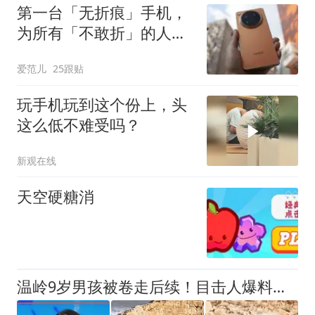
第一台「无折痕」手机，
为所有「不敢折」的人而
来｜OPPP Find N6 评测
爱范儿
25跟贴
玩手机玩到这个份上，头
这么低不难受吗？
新观在线
天空硬糖消
温岭9岁男孩被卷走后续！目击人爆料，姑姑3大致命操作，紧抓手机