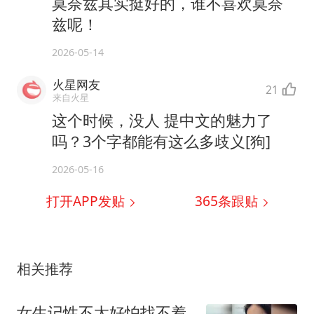
莫奈兹其实挺好的，谁不喜欢莫奈
兹呢！
2026-05-14
火星网友
21
来自火星
这个时候，没人 提中文的魅力了
吗？3个字都能有这么多歧义[狗]
2026-05-16
打开APP发贴
365
条跟贴
相关推荐
女生记性不太好怕找不着