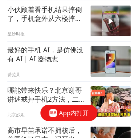
小伙顾着看手机结果摔倒
了，手机意外从六楼摔到
了一楼，当事人：还好没
星沙时报
砸到人 手机有点瑕疵
最好的手机 AI，是仿佛没
有 AI｜AI 器物志
爱范儿
哪能带来快乐？北京谢哥
讲述戒掉手机2方法，二
层小楼来过吗
App内打开
北京妙姐
高市早苗承诺不拥核后，