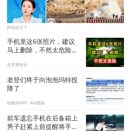
阿讯说天下
手机里这6张照片，建议
马上删除，不然太危险，
早知道早受益
吉罗很快乐
老登们终于向泡泡玛特投
降了
钛媒体APP
443跟贴
前车遗忘手机在后备箱上
男子赶紧上前提醒将手机