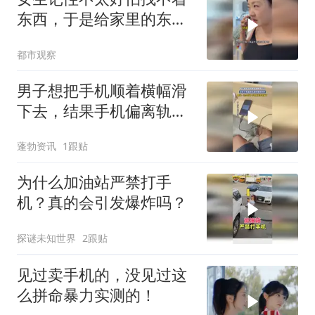
东西，于是给家里的东西
都安排了手机，网友：小
都市观察
时候那句，你给遥控器打
电话问问，终于实现了
男子想把手机顺着横幅滑
下去，结果手机偏离轨道
屏幕被摔坏，网友：这么
蓬勃资讯
1跟贴
厉害，手机直接变电脑了
为什么加油站严禁打手
机？真的会引发爆炸吗？
探谜未知世界
2跟贴
见过卖手机的，没见过这
么拼命暴力实测的！