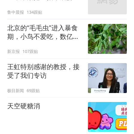
起；当事人：鱼重7斤6
鲁中晨报
134跟贴
两，做成红烧辣子鱼块，
味道很好
北京的“毛毛虫”进入暴食
期，小鸟不爱吃，数亿头
小蜂迎战
新京报
107跟贴
王虹特别感谢的教授，接
受了我们专访
极目新闻
69跟贴
天空硬糖消