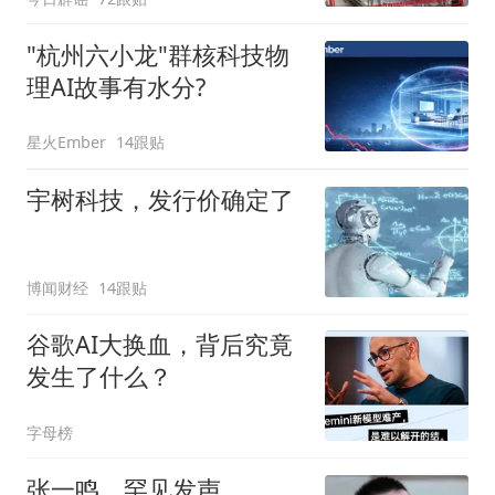
"杭州六小龙"群核科技物
理AI故事有水分?
星火Ember
14跟贴
宇树科技，发行价确定了
博闻财经
14跟贴
谷歌AI大换血，背后究竟
发生了什么？
字母榜
张一鸣，罕见发声