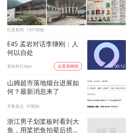
红星新闻
1267跟贴
E45 孟岩对话李继刚：人
何以自处
00:12
有知有行App
云音乐特供
山姆超市落地烟台进展如
何？最新消息来了
齐鲁壹点
97跟贴
浙江男子划桨板时看到大
鱼，用桨把鱼拍晕后捞