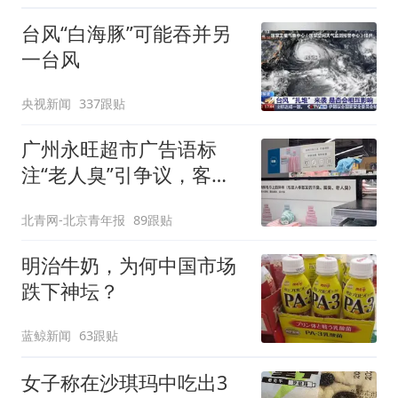
台风“白海豚”可能吞并另
一台风
央视新闻
337跟贴
广州永旺超市广告语标
注“老人臭”引争议，客服
回应
北青网-北京青年报
89跟贴
明治牛奶，为何中国市场
跌下神坛？
蓝鲸新闻
63跟贴
女子称在沙琪玛中吃出3