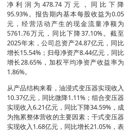
80后女柜员逆袭成4200亿银行副行长
净利润为478.74万元，同比下降
吉林一“温度计大楼”读数爆表
95.93%。报告期内基本每股收益为0.05
房主任回应争议
元，经营活动产生的现金流量净额为
5761.76万元，同比下降37.10%。截至
把党建设得更加坚强有力
2025年末，公司总资产24.87亿元，同比
村民谈“梅姨”：叫的其实是“媒姨”
增长15.54%；归母净资产8.44亿元，同比
东方甄选被判赔偿江小白30万元
增长28.65%，加权平均净资产收益率为
中国养老床位“三连降”
1.86%。
奋进开新局 实干挑大梁
从产品结构来看，油浸式变压器实现收入
10.37亿元，同比微降1.11%；组合变压器
实现收入6.21亿元，同比下降34.59%，成
为拖累整体营收的主要因素；干式变压器
实现收入1.68亿元，同比增长21.05%，表