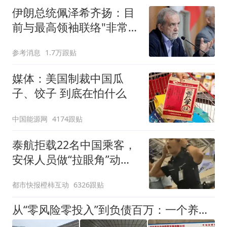
伊朗总统佩泽希齐扬：目
前与最高领袖联络"非常困
难"
参考消息
1.7万跟贴
媒体：美国制裁中国瓜
子、饺子 到底在怕什么
中国能源网
4174跟贴
泰航拒载22名中国乘客，
安保人员做“拉眼角”动
作，泰国机场最新回应：
都市快报橙柿互动
6326跟贴
拒绝登机决定由航司作
出；亲历者：曾承诺免费
从“零风险零投入”到负债百万：一个养牛项目崩盘后，谁该为农户的贷款买单丨红星调查
改签但没兑现