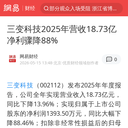
财经
部分观众入场受阻 浙江省博物馆致歉
以“新”破局 首发经济点亮城市消费活力
三变科技2025年营收18.73亿
青海拉面告别“兰州拉面”
净利骤降88%
U17国足三战全胜
我国编制完成新版全月地质图
网易财经
0
法国下周开始禁止未经同意的电话营销
2026-05-15 13:48
·北京
·优质财经领域创作者
台风白海豚或吞掉台风鲸鱼
三变科技
（002112）发布2025年年度报
巡查组提问 工作人员偷用手机查答案
告，公司全年实现营业收入18.73亿元，
看守所辅警收受10万获刑1年
同比下降13.96%；实现归属于上市公司
宇树科技 打新
股东的净利润1393.50万元，同比大幅下
多地要求领导干部带头休假
降88.46%；扣除非经常性损益后的归母