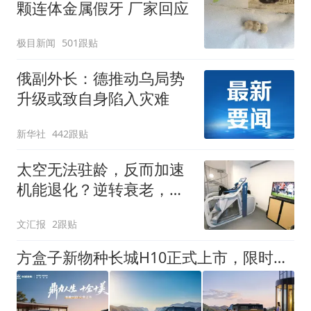
颗连体金属假牙 厂家回应
极目新闻
501跟贴
俄副外长：德推动乌局势
升级或致自身陷入灾难
新华社
442跟贴
太空无法驻龄，反而加速
机能退化？逆转衰老，航
天医学出招
文汇报
2跟贴
方盒子新物种长城H10正式上市，限时换新价20.18万元起