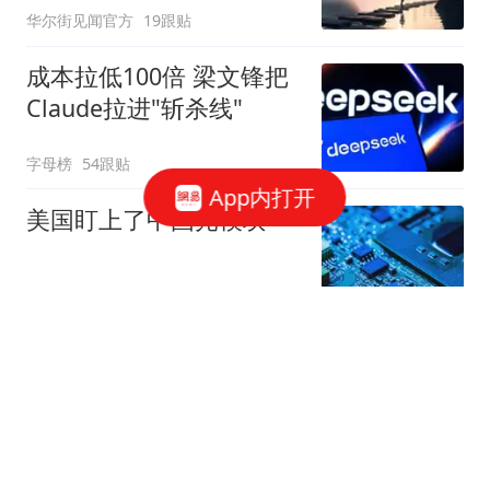
华尔街见闻官方
19跟贴
成本拉低100倍 梁文锋把
Claude拉进"斩杀线"
字母榜
54跟贴
App内打开
美国盯上了中国光模块
观察者网
37跟贴
国家邮政局依法对申通快
递有限公司立案调查
国家邮政局网站
50跟贴