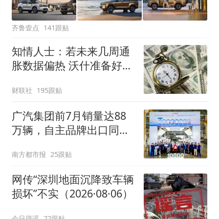
齐鲁壹点
141跟贴
知情人士：若未来几周通
胀数据偏热 沃什准备好加
息
财联社
195跟贴
广汽集团前7月销量达88
万辆，自主品牌出口同比
增130%
南方都市报
25跟贴
网传“深圳地面沉降致车辆
损坏”不实（2026·08·06）
今日辟谣
72跟贴