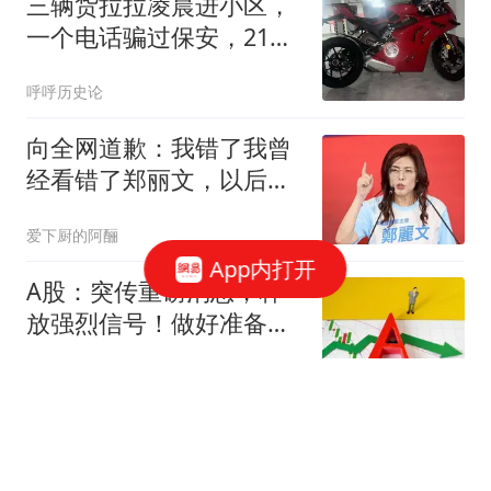
三辆货拉拉凌晨进小区，
一个电话骗过保安，21万
摩托车被搬到吉林
呼呼历史论
向全网道歉：我错了我曾
经看错了郑丽文，以后她
说什么我都不信了
爱下厨的阿酾
App内打开
A股：突传重磅消息，释
放强烈信号！做好准备，
周五将迎来新变化
虎哥闲聊
锁定华东：台风白海豚将
登陆浙江或福建，东北山