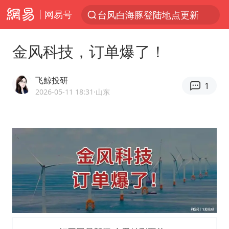
网易号
台风白海豚登陆地点更新
以“新”破局 首发经济点亮城市消费活力
金风科技，订单爆了！
台风白海豚进入48小时警戒线
佛得角门将亮相智利俱乐部主场
飞鲸投研
1
中方回应是否在太平洋海底开采稀土
2026-05-11 18:31
·山东
看守所辅警收受10万获刑1年
宇树科技发行价格150.80元/股
宇树科技王兴兴身家有望超200亿元
五粮液渠道价一箱上涨近百元
CIA被曝已秘密设立古巴工作组
U17国足1分钟轰2球