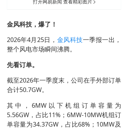
泰国一女公务员妆容引争议 本人回应
打开网易新闻 查看精彩图片
法国将禁止“未经同意的电话营销”
24小时不关空调 电费会更低吗
金风科技，爆了！
中国养老床位“三连降”
2026年4月25日，
金风科技
一季报一出，
多地要求领导干部带头休假
整个风电市场瞬间沸腾。
吉林一“温度计大楼”读数爆表
先看订单。
东方甄选被判赔偿江小白30万元
奋进开新局 实干挑大梁
截至2026年一季度末，公司在手外部订单
合计50.7GW。
其中，6MW以下机组订单容量为
5.56GW，占比11%；6MW-10MW机组订
单容量为34.37GW，占比68%；10MW及