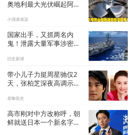
奥地利最大光伏崛起阿尔
卑斯蓄能洞穴出镜
小强凌凌柒
国家出手，又抓两名内
鬼！泄露大量军事涉密资
料，身份个个不简单
旧史新谭
带小儿子力挺周星驰仅2
天，张柏芝深夜高调示
爱，和前夫早已切割
老呶侃史
高市刚对中方改称呼，朝
鲜就送日本一个新名字，
平壤没让中国失望