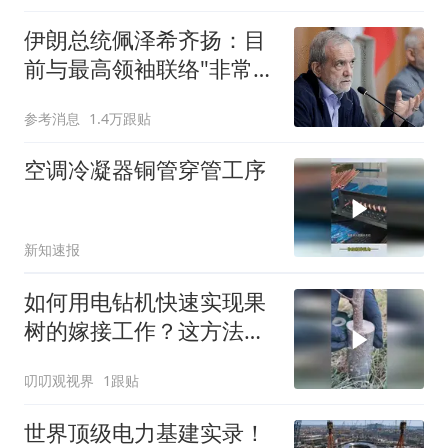
伊朗总统佩泽希齐扬：目
前与最高领袖联络"非常困
难"
参考消息
1.4万跟贴
空调冷凝器铜管穿管工序
新知速报
如何用电钻机快速实现果
树的嫁接工作？这方法保
证你没见过！
叨叨观视界
1跟贴
世界顶级电力基建实录！