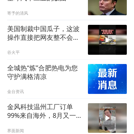
寄予的清风
美国制裁中国瓜子，这波
操作直接把网友整不会了
02
谷火平
全城热“炼”合肥热电为您
守护满格清凉
金台资讯
金风科技温州工厂订单
99%来自海外，8月又一批
机组将从这里发往沙特
界面新闻