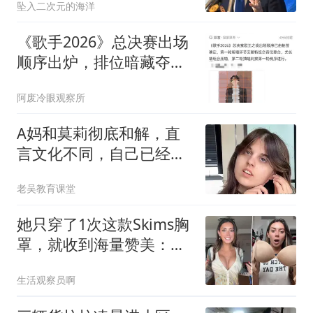
坠入二次元的海洋
《歌手2026》总决赛出场
顺序出炉，排位暗藏夺冠
玄机
阿废冷眼观察所
A妈和莫莉彻底和解，直
言文化不同，自己已经做
的很好，不懂感恩
老吴教育课堂
她只穿了1次这款Skims胸
罩，就收到海量赞美：轻
垫却有奇效
生活观察员啊