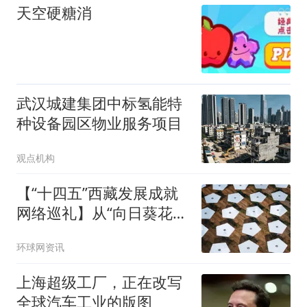
天空硬糖消
武汉城建集团中标氢能特
种设备园区物业服务项目
观点机构
【“十四五”西藏发展成就
网络巡礼】从“向日葵花
海”到“光伏牧场”，藏北高
环球网资讯
原用“光”种出美好生活
上海超级工厂，正在改写
全球汽车工业的版图