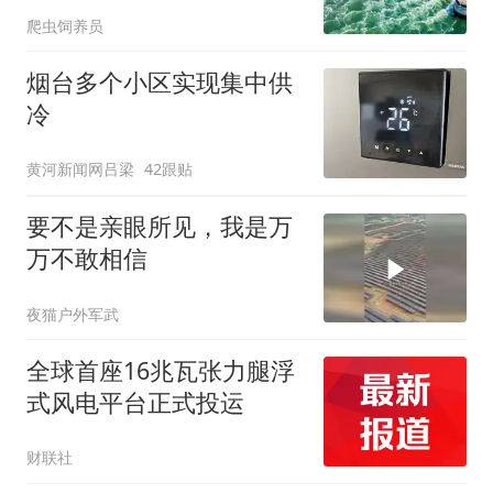
能普及？
爬虫饲养员
烟台多个小区实现集中供
冷
黄河新闻网吕梁
42跟贴
要不是亲眼所见，我是万
万不敢相信
夜猫户外军武
全球首座16兆瓦张力腿浮
式风电平台正式投运
财联社