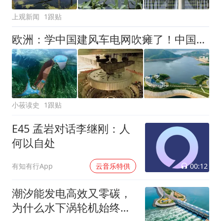
上观新闻
1跟贴
欧洲：学中国建风车电网吹瘫了！中国：忘说了，我在山里放了刹车
小莜读史
1跟贴
E45 孟岩对话李继刚：人
何以自处
00:12
有知有行App
云音乐特供
潮汐能发电高效又零碳，
为什么水下涡轮机始终没