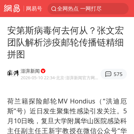
网易号
全网热点 一网打尽
安第斯病毒何去何从？张文宏
团队解析涉疫邮轮传播链精细
拼图
澎湃新闻
575
2026-05-10 22:34
·北京
·澎湃新闻官方网易号
荷兰籍探险邮轮MV Hondius（“洪迪厄
斯”号）近日发生聚集性感染引发关注。5
月10日晚，复旦大学附属华山医院感染科
主任副主任王新宇教授在微信公众号“华