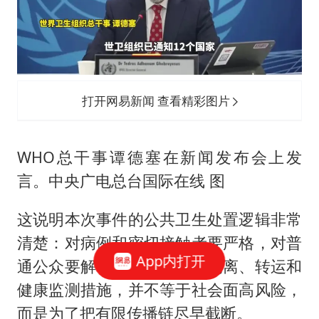
打开网易新闻 查看精彩图片
WHO总干事谭德塞在新闻发布会上发
言。中央广电总台国际在线 图
这说明本次事件的公共卫生处置逻辑非常
清楚：对病例和密切接触者要严格，对普
App内打开
通公众要解释清楚。严格的隔离、转运和
健康监测措施，并不等于社会面高风险，
而是为了把有限传播链尽早截断。