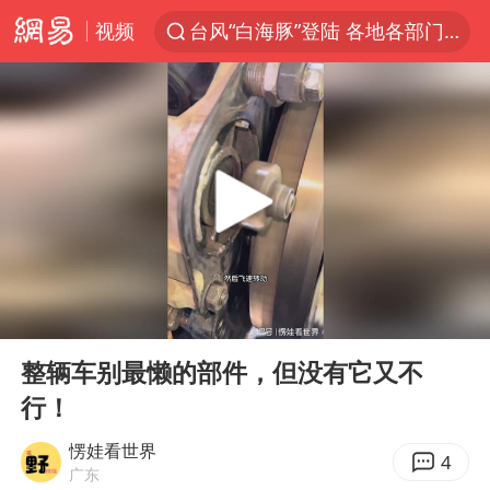
视频
台风“白海豚”登陆 各地各部门全力应对
白海豚雨量超越利奇马、巴威
人形机器人第一股
上海地铁4条线路全线停运
宇树申购 中一签有望赚20万元
4.2平卫生间补漏注胶花1.55万
白海豚路径图
00:00
01:14
武汉3名城管协管员殴打摊主被刑拘
Play
Ent
full
律师谈贾冰私人饭局被偷拍
整辆车别最懒的部件，但没有它又不
行！
男子结婚8年3个女儿都不是亲生
多地银行上调存款利率
愣娃看世界
4
广东