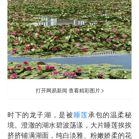
打开网易新闻 查看精彩图片
时下的龙子湖，是被
睡莲
承包的温柔秘
境。澄澈的湖水碧波荡漾，大片睡莲挨挨
挤挤铺满湖面，纯白淡雅、粉嫩娇柔的花