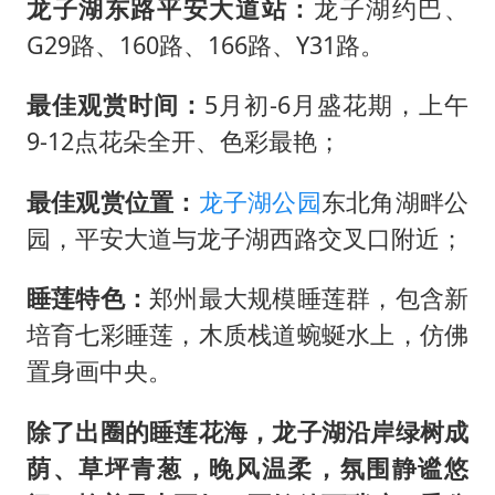
龙子湖东路平安大道站：
龙子湖约巴、
G29路、160路、166路、Y31路。
最佳观赏时间：
5月初-6月盛花期，上午
9-12点花朵全开、色彩最艳；
最佳观赏位置：
龙子湖公园
东北角湖畔公
园，平安大道与龙子湖西路交叉口附近；
睡莲特色：
郑州最大规模睡莲群，包含新
培育七彩睡莲，木质栈道蜿蜒水上，仿佛
置身画中央。
除了出圈的睡莲花海，龙子湖沿岸绿树成
荫、草坪青葱，晚风温柔，氛围静谧悠