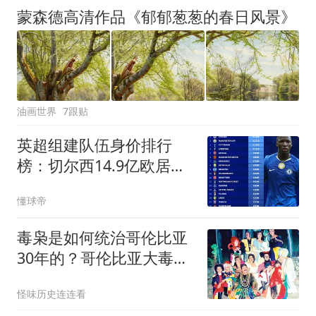
蒙森德高清作品《郁郁葱葱的春日风景》
油画世界
7跟贴
英超组建队伍身价排行
榜：切尔西14.9亿欧居
首，曼城、热刺分列二三
懂球帝
毒枭是如何统治哥伦比亚
30年的？哥伦比亚大毒枭
的奢靡私生活
怪味历史连连看