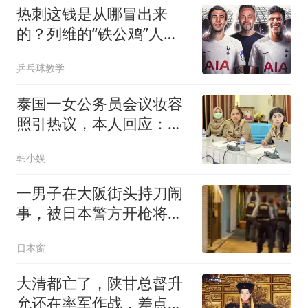
热刺这钱是从哪冒出来
的？列维的“铁公鸡”人
设，崩了！
乒乓球教学
泰国一女公务员会议妆容
照引热议，本人回应：不
喜欢可以选择不看
韩小娱
一男子在大阪街头持刀闹
事，被日本警方开枪将其
击毙......
日本窗
大清都亡了，陕甘总督升
允还在率军作战，差点为