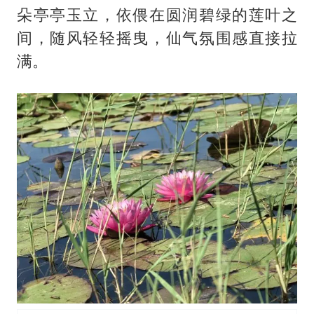
朵亭亭玉立，依偎在圆润碧绿的莲叶之
间，随风轻轻摇曳，仙气氛围感直接拉
满。