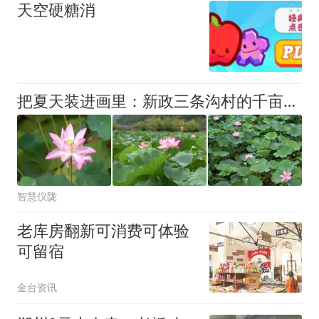
天空硬糖消
把夏天装进画里：新政三条沟村的千亩荷塘，美到失语
智慧仪陇
老库房翻新可消费可体验
可留宿
金台资讯