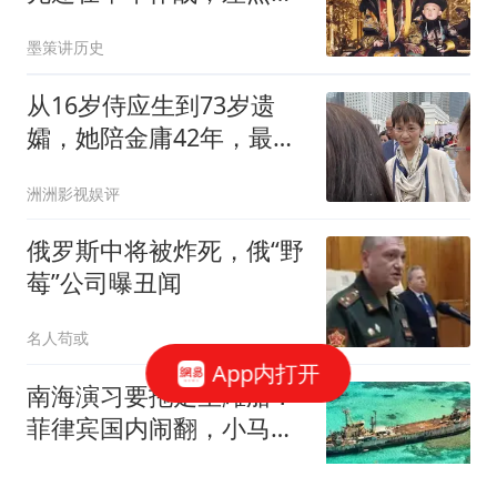
溥仪打下半壁江山
墨策讲历史
从16岁侍应生到73岁遗
孀，她陪金庸42年，最后
把家产分给了继子女
洲洲影视娱评
俄罗斯中将被炸死，俄“野
莓”公司曝丑闻
名人苟或
App内打开
南海演习要拖走坐滩船？
菲律宾国内闹翻，小马科
斯这招能撑多久？
青青衫书生