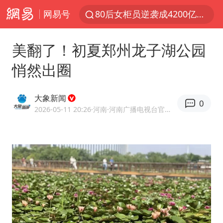
80后女柜员逆袭成4200亿银行副行长
网易号
多地要求领导干部带头休假
美翻了！初夏郑州龙子湖公园
四川资阳市原市长王善平被判11年
悄然出圈
金饰克价大幅跳涨
24小时不关空调 电费会更低吗
大象新闻
0
郑国霖回应去景区上班被保安拦下
2026-05-11 20:26
·河南
·河南广播电视台官方网易号
浙江舟山21条水上客运航线停航
空调发明出来竟然不是为了给人降温
今年4位周星驰电影配角去世
中国五箭齐发反制美国
号召领导带头休假 是大家不想休吗
律师称“梅姨”若满75岁或不适用死刑