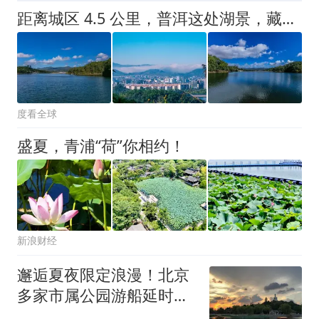
距离城区 4.5 公里，普洱这处湖景，藏着茶城的前世今生！
度看全球
盛夏，青浦“荷”你相约！
新浪财经
邂逅夏夜限定浪漫！北京
多家市属公园游船延时运
营