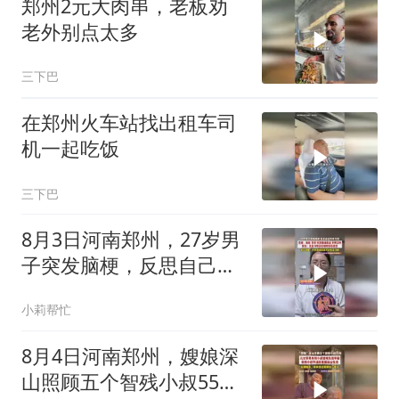
郑州2元大肉串，老板劝
老外别点太多
三下巴
在郑州火车站找出租车司
机一起吃饭
三下巴
8月3日河南郑州，27岁男
子突发脑梗，反思自己坏
习惯！
小莉帮忙
8月4日河南郑州，嫂娘深
山照顾五个智残小叔55