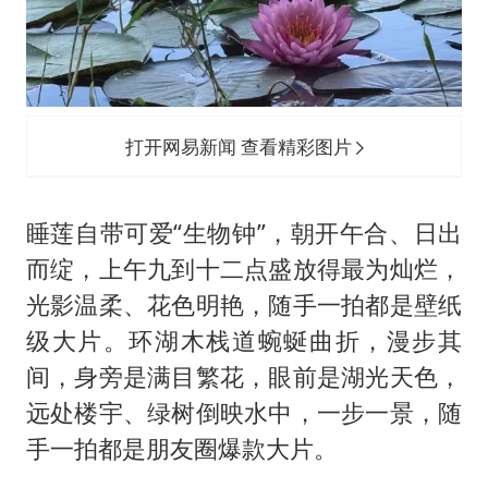
打开网易新闻 查看精彩图片
睡莲自带可爱“生物钟”，朝开午合、日出
而绽，上午九到十二点盛放得最为灿烂，
光影温柔、花色明艳，随手一拍都是壁纸
级大片。环湖木栈道蜿蜒曲折，漫步其
间，身旁是满目繁花，眼前是湖光天色，
远处楼宇、绿树倒映水中，一步一景，随
手一拍都是朋友圈爆款大片。