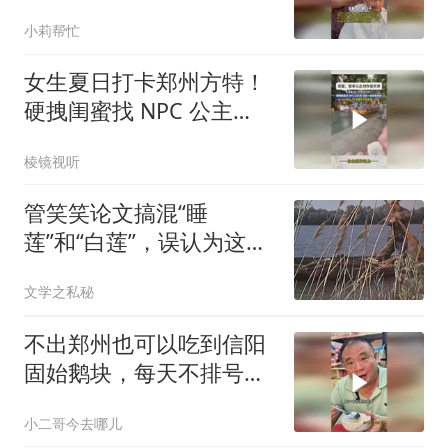
年，长嫂如母，我有责任
小莉帮忙
照顾他一辈子
女生夏日打卡郑州方特！
硬拽闺蜜找 NPC 公主
抱，还在一旁疯狂抓拍
棱镜视听
管笑笑论文搞混“睡
莲”和“白莲”，误认为这一
意象来自于莫奈画
文学之私秘
不出郑州也可以吃到信阳
固始鹅块，每天不排号吃
不到，你来吃过没？
小二哥今去哪儿