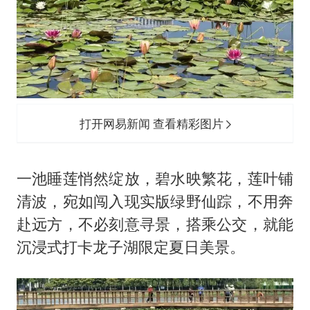
《歌手》歌王之战帮唱嘉宾官宣
“梅姨”准确年龄仍未知
南昌一规划馆现“阴间座椅”字样
上海一酒店房间爬满床虱 住客反被怼
打开网易新闻 查看精彩图片
中国经济展现强大韧性和活力
一池睡莲悄然绽放，碧水映繁花，莲叶铺
清波，宛如闯入现实版绿野仙踪，不用奔
赴远方，不必刻意寻景，搭乘公交，就能
沉浸式打卡龙子湖限定夏日美景。