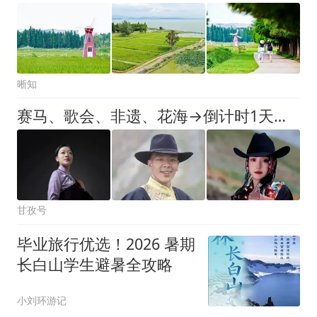
晰知
赛马、歌会、非遗、花海→倒计时1天！四川最北端4526米，石渠帐篷季拥抱15℃的夏天
甘孜号
毕业旅行优选！2026 暑期
长白山学生避暑全攻略
小刘环游记