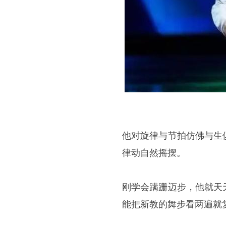
他对旋律与节拍仿佛与生
律动自然摇摆。
刚学会蹒跚迈步，他就天
能把新教的舞步看两遍就