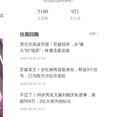
生活就是这样简单明了
5180
921
不
文章数
关注度
往期回顾
全部
房主任风波升级！官媒锐评，从“爆
火”到“塌房”，终遭流量反噬
2026-08-06 07:26
官媒发文！全红婵再迎新身份，释放3个信
号，已与陈芋汐拉开差距
2026-08-06 07:15
不忍了！38岁男友又爆刘晓庆私密事，索
赔504万，2位大佬为他站台
2026-08-05 15:11