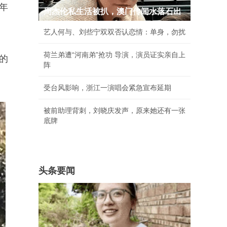
年
周杰伦私生活被扒，澳门传闻水落石出
艺人何与、刘些宁双双否认恋情：单身，勿扰
荷兰弟遭“河南弟”抢功 导演，演员证实亲自上
的
阵
受台风影响，浙江一演唱会紧急宣布延期
被前助理背刺，刘晓庆发声，原来她还有一张
底牌
头条要闻