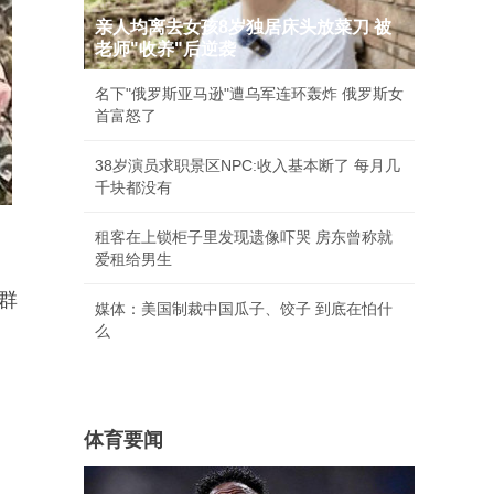
亲人均离去女孩8岁独居床头放菜刀 被
老师"收养"后逆袭
名下"俄罗斯亚马逊"遭乌军连环轰炸 俄罗斯女
首富怒了
38岁演员求职景区NPC:收入基本断了 每月几
千块都没有
租客在上锁柜子里发现遗像吓哭 房东曾称就
爱租给男生
群
媒体：美国制裁中国瓜子、饺子 到底在怕什
么
。
体育要闻