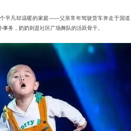
个平凡却温暖的家庭——父亲常年驾驶货车奔走于国道
小事务，奶奶则是社区广场舞队的活跃骨干。