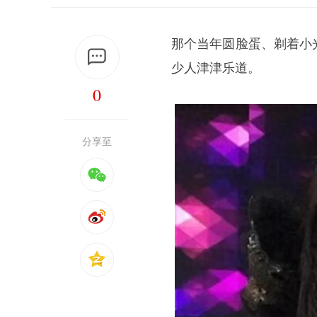
那个当年圆脸蛋、剃着小
少人津津乐道。
0
分享至