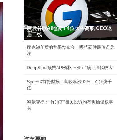
凌晨谷歌AI地震！4位大牛离职 CEO退
居二线
库克卸任后的苹果发布会，哪些硬件最值得关
注
DeepSeek预告API价格上涨：“预计涨幅较大”
SpaceX首份财报：营收暴涨92%，AI狂烧千
亿
鸿蒙智行："竹知了"相关投诉均有明确侵权事
实
汽车要闻