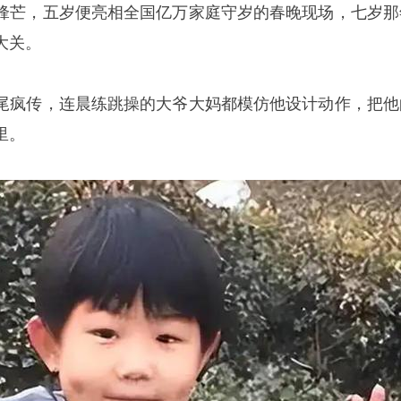
锋芒，五岁便亮相全国亿万家庭守岁的春晚现场，七岁那
大关。
尾疯传，连晨练跳操的大爷大妈都模仿他设计动作，把他
里。