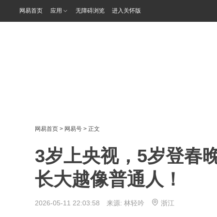
网易首页
应用
无障碍浏览
进入关怀版
网易首页
>
网易号
> 正文
3岁上央视，5岁登春
长大越像普通人！
2026-05-11 22:03:58 来源:
林轻吟
浙江