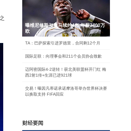
之
曝维尼修斯与皇马续约4年 年薪2400万
欧
TA：巴萨探索引进罗德里，合同剩12个月
国际足联：向理事会和211个会员协会致歉
迈阿密国际4-2逆转！获北美联盟杯开门红 梅
西2射1传+生涯已进921球
交易！曝因凡蒂诺承诺摩洛哥举办世界杯决赛
以换取支持 FIFA回应
财经要闻