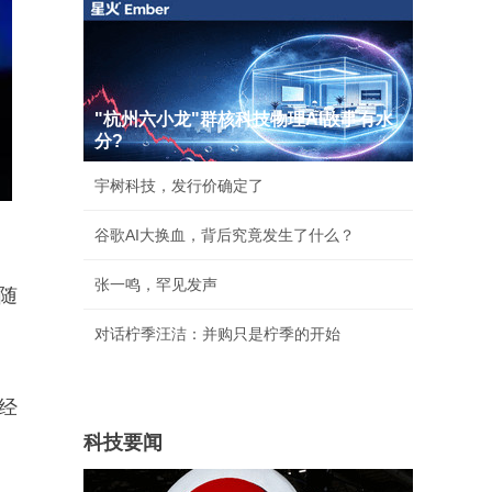
"杭州六小龙"群核科技物理AI故事有水
分?
宇树科技，发行价确定了
谷歌AI大换血，背后究竟发生了什么？
张一鸣，罕见发声
随
对话柠季汪洁：并购只是柠季的开始
经
科技要闻