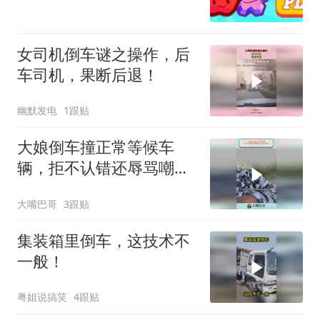
女司机倒车谜之操作，后
车司机，果断后退！
幽默发电
1跟贴
大娘倒车撞正常等候车
辆，拒不认错还辱骂嘲讽
车主车辆老旧
大嘴巴哥
3跟贴
集装箱里倒车，这技术不
一般！
粤姐说搞笑
4跟贴