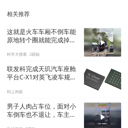
相关推荐
这就是火车车厢不倒车能
原地转个圈就能完成掉头
的原因
科学大搜索
2跟贴
联发科完成天玑汽车座舱
平台C-X1对英飞凌车规级
NOR闪存认证
码上闲叙
男子人肉占车位，面对小
车倒车也不退让，车主一
气之下堵死车位