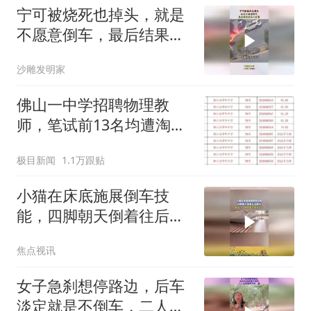
宁可被烧死也掉头，就是
不愿意倒车，最后结果没
让人失望
沙雕发明家
佛山一中学招聘物理教
师，笔试前13名均遭淘
汰？教育局：已叫停招
极目新闻
1.1万跟贴
聘，成立调查组全面核查
小猫在床底施展倒车技
能，四脚朝天倒着往后挪
动
焦点视讯
女子急刹想停路边，后车
淡定就是不倒车，二人当