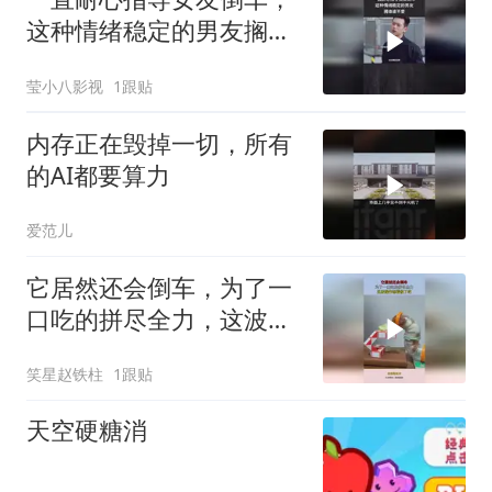
这种情绪稳定的男友搁谁
谁不爱
莹小八影视
1跟贴
内存正在毁掉一切，所有
的AI都要算力
爱范儿
它居然还会倒车，为了一
口吃的拼尽全力，这波操
作都看傻了吧！
笑星赵铁柱
1跟贴
天空硬糖消