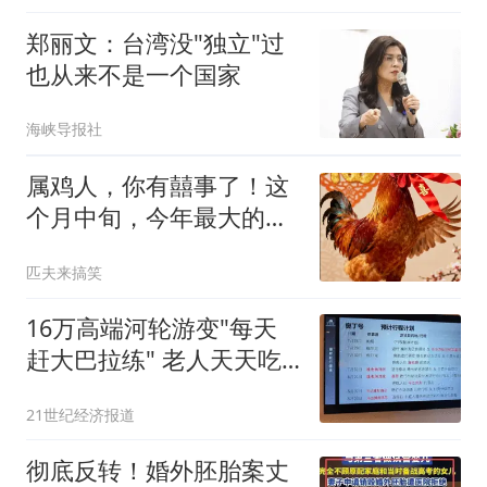
郑丽文：台湾没"独立"过
也从来不是一个国家
海峡导报社
属鸡人，你有囍事了！这
个月中旬，今年最大的两
桩好事临门
匹夫来搞笑
16万高端河轮游变"每天
赶大巴拉练" 老人天天吃
保心丸
21世纪经济报道
彻底反转！婚外胚胎案丈