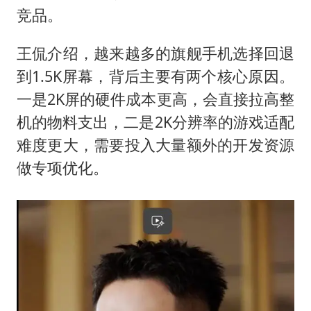
竞品。
刘浩存百花奖开幕式红裙起舞
女子网购名牌包发现是自己丢的那只
王侃介绍，越来越多的旗舰手机选择回退
女儿为争财产堵门阻挠父亲出殡
到1.5K屏幕，背后主要有两个核心原因。
万岁山接盘烂尾恒大文旅城
一是2K屏的硬件成本更高，会直接拉高整
机的物料支出，二是2K分辨率的游戏适配
戚薇谈把脸交给AI
难度更大，需要投入大量额外的开发资源
多个明星演唱会取消
做专项优化。
习近平心系体育强国建设