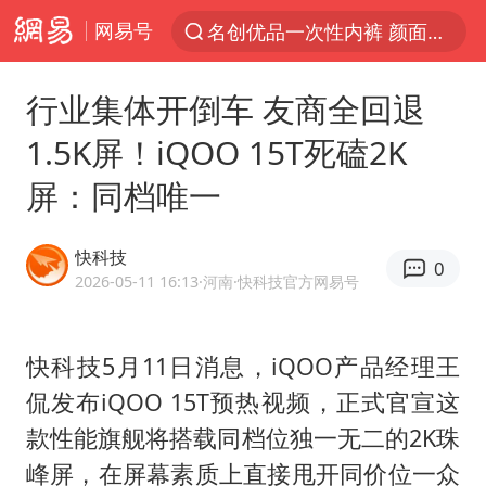
名创优品一次性内裤 颜面尽失
网易号
解锁各地夏日限定体验
视频丨中国东方电气集团原党组副书记、董事宋致远被查
行业集体开倒车 友商全回退
四川宜宾市珙县发生3.4级地震
1.5K屏！iQOO 15T死磕2K
台风白海豚闭眼浙江上海处于危险半圆
屏：同档唯一
白海豚将正面袭击贯穿浙江
快科技
香港宏福苑火灾或由烟头引起
0
2026-05-11 16:13
·河南
·快科技官方网易号
中国父女泰国骑摩托车坠崖1死1伤
浙江台州《告全体市民书》
快科技5月11日消息，iQOO产品经理王
网约车司机充电时猝死保险拒赔
侃发布iQOO 15T预热视频，正式官宣这
周末打虎 宋致远被查
款性能旗舰将搭载同档位独一无二的2K珠
峰屏，在屏幕素质上直接甩开同价位一众
郑丽文：台湾从来没有“独立”过