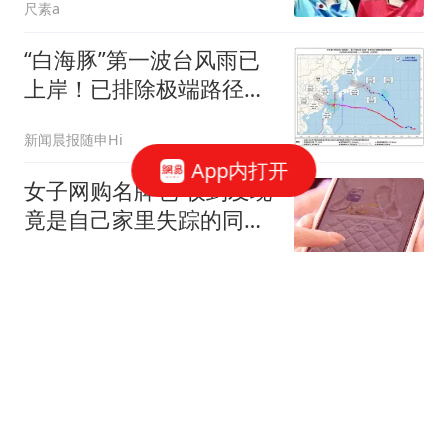
尺素a
“白海豚”第一波台风雨已
上岸！已排除极端路径，
将在浙江中南沿海登陆，
新闻晨报随申Hi
上海8-11日明显风雨
App内打开
女子网购名牌包 收到发现
竟是自己家里失踪的同一
只包
环球网资讯
中国驻泰国使馆：希望中
国公民在泰理性有序参与
活动
界面新闻