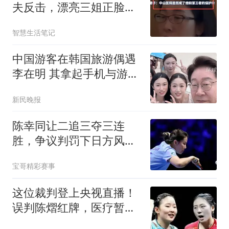
夫反击，漂亮三姐正脸曝
光，细节太讽刺
智慧生活笔记
中国游客在韩国旅游偶遇
李在明 其拿起手机与游客
合影
新民晚报
陈幸同让二追三夺三连
胜，争议判罚下日方风度
尽显
宝哥精彩赛事
这位裁判登上央视直播！
误判陈熠红牌，医疗暂停
遭拒，侯英超点破