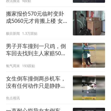
政法频道
9跟贴
搬家报价570元临时变卦
成5060元才肯搬上楼 女子
傻眼
极目新闻
1.3万跟贴
男子开车撞到一只鸡，倒
车回去找到主人家赔50块
钱，没想到主人家非要他
氧气周末
193跟贴
把鸡带走
女生倒车撞倒两步机车，
没有任何动作只是静静地
看着，网友：这真是无妄
焦点视讯
之灾啊
一直耐心指导女友倒车，