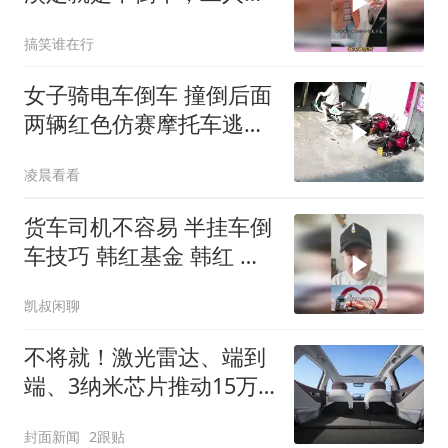
场激烈开吵 副
搞笑谁在行
女子骑电车倒车 撞倒后面
两辆红色仿赛摩托车‌逃跑
了
凌晨看看
货车司机不容易 半挂车倒
车技巧 韩红基金 韩红 凯
叔闲聊
凯叔闲聊
不将就！激光雷达、端到
端、3纳米芯片推动15万
级SUV 进入“技术平权”新
封面新闻
2跟贴
周期