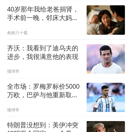
40岁那年我给老爸捐肾，
手术前一晚，邻床大妈悄
悄告诉我：你爸那5套房
匆匆六十载
子跟86万存款下午都给给
你弟了，我眼泪唰地就下
齐沃：我看到了迪乌夫的
来了！
进步，我很满意他的表现
懂球帝
全市场：罗梅罗标价5000
万欧，巴萨与他重新取得
联系
懂球帝
特朗普没想到：美伊冲突