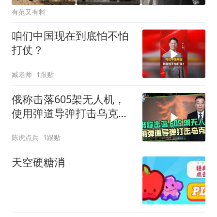
有范又有料
咱们中国现在到底怕不怕
打仗？
臧老师
1跟贴
俄称击落605架无人机，
使用弹道导弹打击乌克兰
多地作为报复
陈虎点兵
1跟贴
天空硬糖消