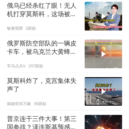
俄乌已经杀红了眼！无人
机打穿莫斯科，这场被世
界遗忘的战争，双方都已
敏睿观察
2跟贴
疯魔
俄罗斯防空部队的一辆皮
卡车，被乌克兰大黄蜂无
人机锁定炸毁
车马点兵V
297跟贴
莫斯科炸了，克宫集体失
声了
揭秘世间万象
36跟贴
普京连干三件大事！第三
国参战？泽连斯基预感不