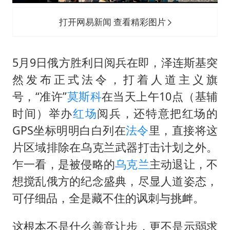
打开网易新闻 查看精彩图片
5月9日俄方胜利日阅兵在即，泽连斯基突
然发布正式法令，打着人道主义旗
号，“准许”
莫斯科
在当天上午10点（基辅
时间）举办
红场
阅兵，还特意把红场的
GPS坐标明明白白列在
法令
里，直接将这
片区域排除在乌克兰武器打击计划之外。
乍一看，是被侵略的
乌克兰
主动退让，不
想搅乱俄方的纪念盛典，尽显人道姿态，
可仔细品，全是藏不住的讽刺与挑衅。
这根本不是什么善意让步，更不是示弱求