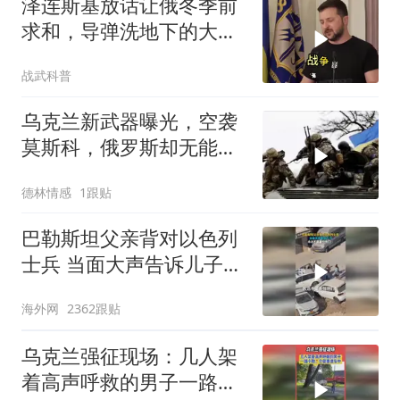
泽连斯基放话让俄冬季前
求和，导弹洗地下的大饼
画给谁看
战武科普
乌克兰新武器曝光，空袭
莫斯科，俄罗斯却无能为
力？
德林情感
1跟贴
巴勒斯坦父亲背对以色列
士兵 当面大声告诉儿子：
永远不要害怕他们！
海外网
2362跟贴
乌克兰强征现场：几人架
着高声呼救的男子一路小