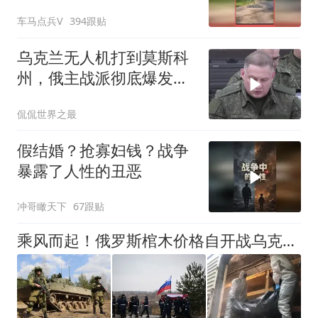
跑，仓促塞进车中
车马点兵V
394跟贴
乌克兰无人机打到莫斯科
州，俄主战派彻底爆发：
普京，该战时状态了
侃侃世界之最
假结婚？抢寡妇钱？战争
暴露了人性的丑恶
冲哥瞰天下
67跟贴
乘风而起！俄罗斯棺木价格自开战乌克兰以来暴涨105%，殃及身后事