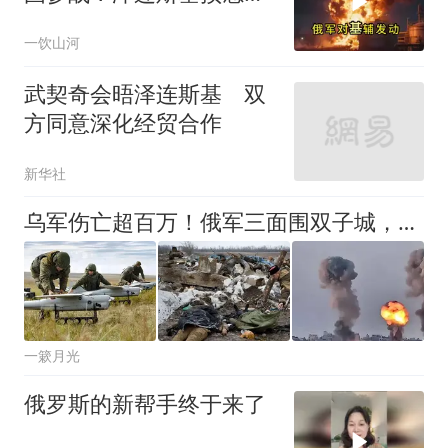
妙
一饮山河
武契奇会晤泽连斯基 双
方同意深化经贸合作
新华社
乌军伤亡超百万！俄军三面围双子城，乌方撑不住主动提谈判？
一簌月光
俄罗斯的新帮手终于来了