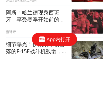
阿斯：哈兰德现身西班
牙，享受赛季开始前的最
后几天假期
懂球帝
App内打开
细节曝光！伊朗展示被击
落的F-15E战斗机残骸，对
外释放多重信息
零度Military
特朗普白折腾了 美媒通告
全球：中国再买80万吨大
豆
冰语历史
最新！“白海豚”7级风圈触