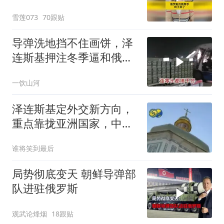
雪莲073
70跟贴
导弹洗地挡不住画饼，泽
连斯基押注冬季逼和俄罗
斯，基辅天空已成了筛子
一饮山河
泽连斯基定外交新方向，
重点靠拢亚洲国家，中国
角色引关注？
谁将笑到最后
局势彻底变天 朝鲜导弹部
队进驻俄罗斯
观武论烽烟
18跟贴