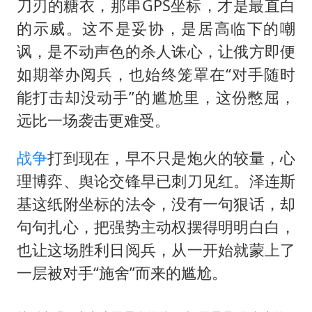
刀刃的糖衣，那串GPS坐标，才是最直白
的示威。这不是妥协，是居高临下的嘲
讽，是不动声色的杀人诛心，让俄方即便
如期举办阅兵，也始终笼罩在“对手随时
能打击却没动手”的尴尬里，这份憋屈，
远比一场袭击更难受。
战争
打到现在，早不只是炮火的较量，心
理博弈、舆论交锋早已刺刀见红。泽连斯
基这纸附坐标的法令，没有一句狠话，却
句句扎心，把强势主动权摆得明明白白，
也让这场胜利日阅兵，从一开始就蒙上了
一层被对手“施舍”而来的尴尬。