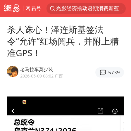
网易号
光影经济撬动暑期消费新蓝海
马克·艾伦退出斯诺克中国公开赛
杀人诛心！泽连斯基签法
新疆优化调整景区内自驾服务费
令“允许”红场阅兵，并附上精
上四休三，但降薪1000元，你接受吗？
准GPS！
泰国初中生饮弹自尽前开了26枪
情侣在平潭拍日出时坠崖致一死一伤
老马拉车莫少装
5739
全民健身事业高质量发展
2026-05-09 08:02
·广西
台当局重金为“台独”织“皇帝新衣”
几元成本的AI广告导致千万市值蒸发
老挝国会主席赛宋蓬逝世
茅台部分直营店飞天茅台提价