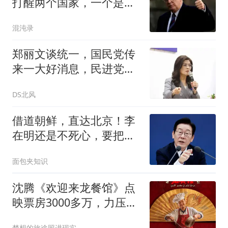
打醒两个国家，一个是越
南，一个是菲律宾
混沌录
郑丽文谈统一，国民党传
来一大好消息，民进党有
内乱气息了
DS北风
借道朝鲜，直达北京！李
在明还是不死心，要把中
韩高铁串成一条线
面包夹知识
沈腾《欢迎来龙餐馆》点
映票房3000多万，力压
《功夫女足》
梦想的旅途照进现实