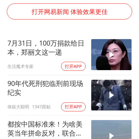
国防部：中国军队坚决反制任何闹海挑衅图谋
打开网易新闻 体验效果更佳
百花奖开幕式
东航：国内客票提前14天免费退改
38岁演员求职万岁山NPC成功
7月31日，100万捐款给日
我国外贸延续良好增长态势
本，郑丽文这一递
“新疆阿勒泰八月能滑雪”不实
生活魔术专家
打开APP
日本试射“战斧”导弹，国防部回应
90年代死刑犯临刑前现场
夯实基础开新局
纪实
体娱大聪明
1347跟贴
打开APP
都按中国标准来！为啥美
英当年拼命反对，联合国