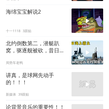
海绵宝宝解说2
十一1118
3跟贴
北约倒数第二，潜艇趴
窝，驱逐舰被砍，昔日的
皇家海军怎么了？
局势车老鸭
讲真，是球网先动手
的！！！
新媒体
39跟贴
论背景音乐的重要性！！