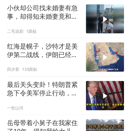
小伙却公司找未婚妻有急
事，却得知未婚妻竟和别
人订婚！
二毛追剧
1跟贴
红海是幌子，沙特才是美
伊第二战线，伊朗已经输
了？
四夕君
133跟贴
最后关头变卦！特朗普紧
急下令美军停止行动，他
认清了残酷的现实！
一饮山河
岳母带着小舅子在我家住