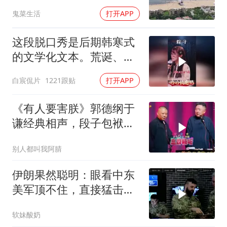
反而全盘接受？
鬼菜生活
打开APP
这段脱口秀是后期韩寒式
的文学化文本。荒诞、激
愤又温暖
白宸侃片
1221跟贴
打开APP
《有人要害朕》郭德纲于
谦经典相声，段子包袱满
满！
别人都叫我阿腈
伊朗果然聪明：眼看中东
美军顶不住，直接猛击要
害，特朗普怂了
软妹酸奶