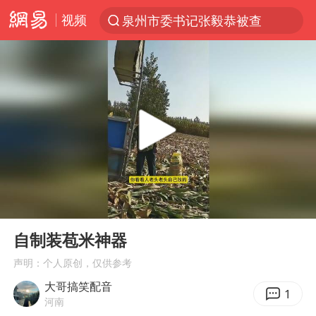
视频
泉州市委书记张毅恭被查
“电影+”如何激发千亿级消费新活力？
台风白海豚实时路径
全球首个长时储能一体化产业园量产
陈垣宇0-3张禹珍 国乒男单全军覆没
中巨芯：上半年归母净利润1405.77万元
四川宜宾市高县4.9级地震致1人死亡
00:00
00:14
中国女篮70-67险胜尼日利亚女篮
Play
Ent
full
名创优品回应女子吐槽内裤质量差
自制装苞米神器
胜宏科技：股票交易异常波动
声明：个人原创，仅供参考
大哥搞笑配音
秋天的第一杯奶茶到底有多火
1
河南