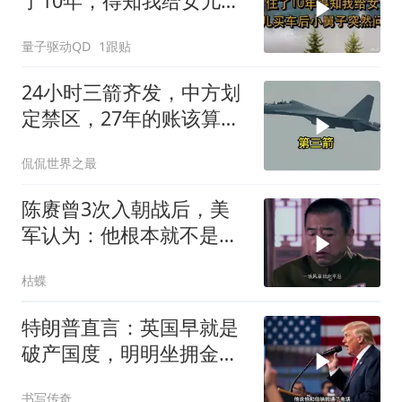
了10年，得知我给女儿买
车后，小舅子突
量子驱动QD
1跟贴
24小时三箭齐发，中方划
定禁区，27年的账该算
了，强制拖船摆上台面
侃侃世界之最
陈赓曾3次入朝战后，美
军认为：他根本就不是来
打仗的，为什么？
枯蝶
特朗普直言：英国早就是
破产国度，明明坐拥金
山，却偏偏无动于衷
书写传奇