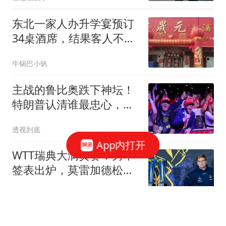
东北一家人办升学宴预订
34桌酒席，结果客人不到
一桌当场打脸，这波操作
牛锅巴小钒
太尴尬
主战的鲁比奥跌下神坛！
特朗普认清谁最忠心，已
钦点万斯为接班人
透视到底
App内打开
WTT瑞典大满贯赛：男单
签表出炉，莫雷加德松岛
辉空分守半区
乒谈
记者：瓦科和泽卡没参加