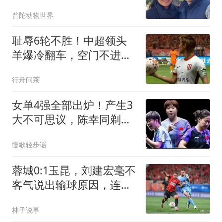
呼：雨真大！
普陀动物世界
耻辱6轮不胜！中超领头
羊爆冷翻车，空门不进，
夺冠沦为笑话
行舟问茶
女单4强全部出炉！产生3
大不可思议，陈幸同剃光
头，蒯曼强势爆发
慢歌轻步谣
蓉城0:1玉昆，刘建宏毫不
客气说出输球原因，连平
几场终于输了吧
林子说事