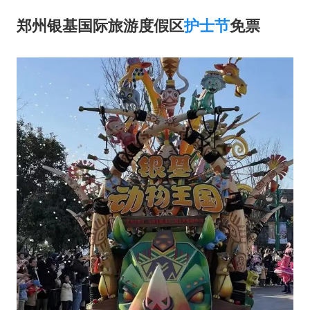
上四休三，但降薪1000元，你接受吗？
郑州银基国际旅游度假区
护士节
免票
几元成本的AI广告导致千万市值蒸发
唐田赛前发布会上引用《孙子兵法》
台当局重金为“台独”织“皇帝新衣”
郑丽文：台湾从来没有“独立”过
商场现钱学森巨幅海报 负责人回应
乐享全民健身 共筑健康中国