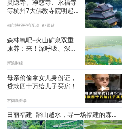
灵隐寺、净慈寺、永福寺
等杭州7大佛教寺院明起
临时关闭，别跑空了
都市快报橙柿互动
97跟贴
森林氧吧+火山矿泉双重
康养：来！深呼吸、深睡
眠、深度游
新浪财经
母亲偷偷拿女儿身份证，
贷款四十万给儿子买房！
右阀新鲜事
日丽福建|踏山越水，寻一场福建的森野奇境