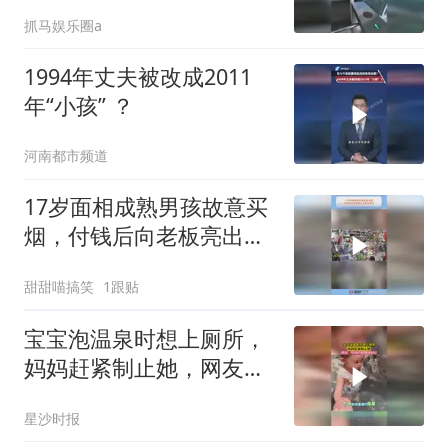
抓马娱乐圈a
1994年丈夫被改成2011
年“小孩” ？
河南都市频道
17岁面相成熟男孩故意买
烟，付钱后向老板亮出身
份证敲诈
甜甜喵搞笑
1跟贴
宝宝泡温泉时想上厕所，
妈妈赶紧制止她，网友：
妈妈的教育特别好
星沙时报