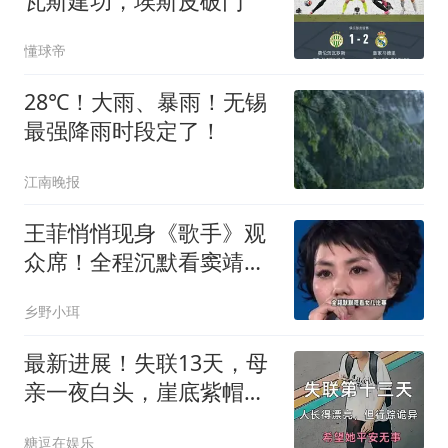
瓦斯建功，埃斯皮破门
懂球帝
28℃！大雨、暴雨！无锡
最强降雨时段定了！
江南晚报
王菲悄悄现身《歌手》观
众席！全程沉默看窦靖童
比赛，全网破防
乡野小珥
最新进展！失联13天，母
亲一夜白头，崖底紫帽让
全网破防
糖逗在娱乐