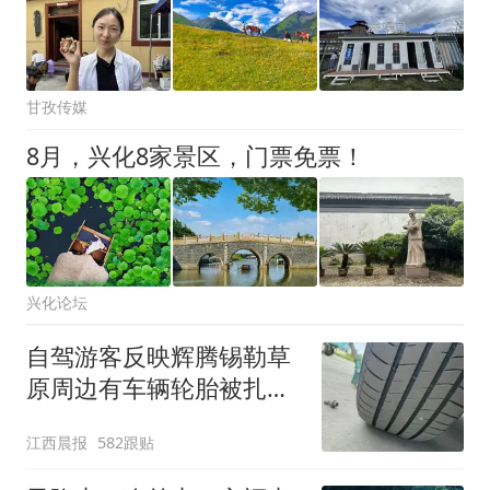
甘孜传媒
8月，兴化8家景区，门票免票！
兴化论坛
自驾游客反映辉腾锡勒草
原周边有车辆轮胎被扎，
修理店铺换胎价格高达千
江西晨报
582跟贴
元，官方发布情况通报