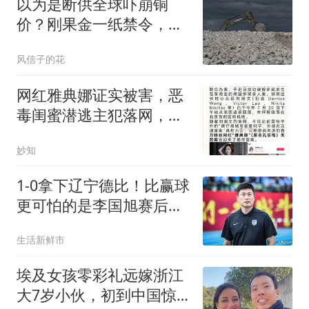
以为是断供全球吓崩铜
价？刚果金一纸禁令，最
大赢家竟是中企！
风信子的花
网红雅典娜证实被害，恶
毒闺蜜潜逃主犯落网，让
人愤怒的还在后面
妙知
1‑0拿下辽宁德比！比赢球
更可怕的是李国旭赛后这
份清醒 太冷静了
生活新鲜市
埃及女孩零彩礼远嫁浙江
大7岁小伙，初到中国惊