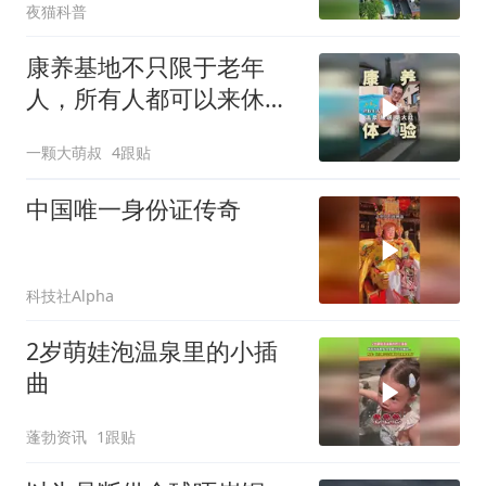
夜猫科普
康养基地不只限于老年
人，所有人都可以来休息
放松#温泉 #旅居
一颗大萌叔
4跟贴
中国唯一身份证传奇
科技社Alpha
2岁萌娃泡温泉里的小插
曲
蓬勃资讯
1跟贴