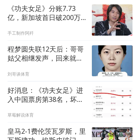
《功夫女足》分账7.73
亿，新加坡首日破200万
新元，周星驰赢麻了
手工制作阿歼
程梦圆失联12天后：哥哥
姑父相继发声，回来就去
教书，刑警已介入
刘哥谈体育
好消息：《功夫女足》进
入中国票房第38名，坏消
息：将止步于38名
草莓解说体育
皇马2-1费伦茨瓦罗斯，里