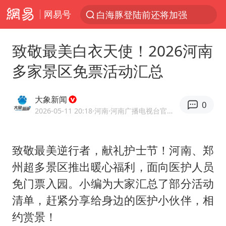
网易号
光影经济撬动暑期消费新蓝海
河南重大刑案嫌犯夏某钢落网
致敬最美白衣天使！2026河南
国乒女单三将晋级四强
多家景区免票活动汇总
选专业别因“热门”窄化“热爱”
三警齐发！多地10级以上雷暴大风
大象新闻
0
情侣平潭拍日出坠崖1死1伤
2026-05-11 20:18
·河南
·河南广播电视台官方网易号
日本发布排名：“中国第一，美日德韩英法居后”
致敬最美逆行者，献礼护士节！河南、郑
茅台部分直营店飞天茅台提价
州超多景区推出暖心福利，面向医护人员
大V：马科斯把路走绝了
免门票入园。小编为大家汇总了部分活动
白海豚将正面袭击贯穿浙江
清单，赶紧分享给身边的医护小伙伴，相
宇树王兴兴被问了360多个问题
约赏景！