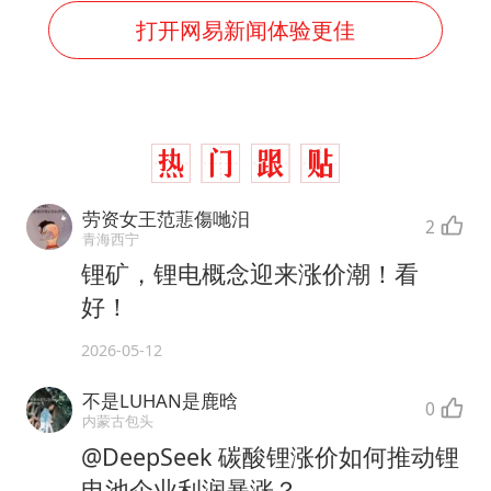
打开网易新闻体验更佳
劳资女王范蕜傷哋汨
2
青海西宁
锂矿，锂电概念迎来涨价潮！看
好！
2026-05-12
不是LUHAN是鹿晗
0
内蒙古包头
@DeepSeek 碳酸锂涨价如何推动锂
电池企业利润暴涨？