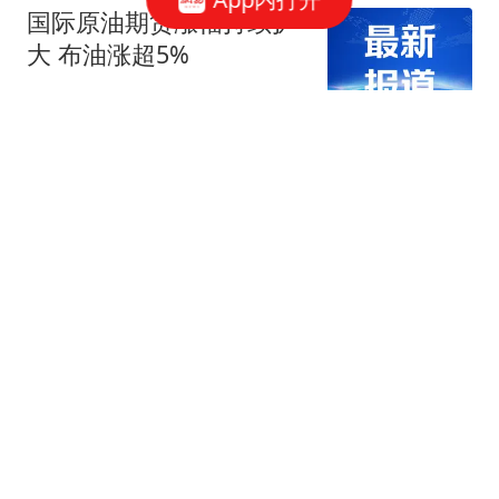
国际原油期货涨幅持续扩
大 布油涨超5%
财联社
8月7日收盘：美股收跌道
指终结五连涨，市场关注
财报与霍尔木兹海峡重启
新浪财经
协议
CCTV直播，国乒今日赛
程，王艺迪蒯曼轻松，男
单硬刚张本智和！
体坛侃侃球
曼晚：由于巴莱巴重伤，
曼联今夏可能放弃引进计