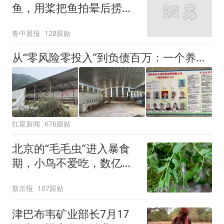
鱼，用桨把鱼拍晕后捞
起；当事人：鱼重7斤6
鲁中晨报
128跟贴
两，做成红烧辣子鱼块，
味道很好
从“零风险零投入”到负债百万：一个养牛项目崩盘后，谁该为农户的贷款买单丨红星调查
红星新闻
676跟贴
北京的“毛毛虫”进入暴食
期，小鸟不爱吃，数亿头
小蜂迎战
新京报
107跟贴
津巴布韦矿业部长7月17