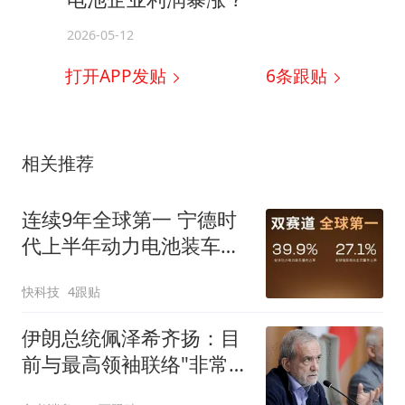
2026-05-12
打开APP发贴
6
条跟贴
相关推荐
连续9年全球第一 宁德时
代上半年动力电池装车量
独占39.9%
快科技
4跟贴
伊朗总统佩泽希齐扬：目
前与最高领袖联络"非常困
难"