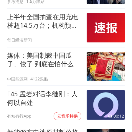
参考消息
1.6万跟贴
上半年全国抽查在用充电
桩超14.5万台；机构预测
碳酸锂2027年仍供不应求
每日经济新闻
｜新能源早参
媒体：美国制裁中国瓜
子、饺子 到底在怕什么
中国能源网
4122跟贴
E45 孟岩对话李继刚：人
何以自处
00:12
有知有行App
云音乐特供