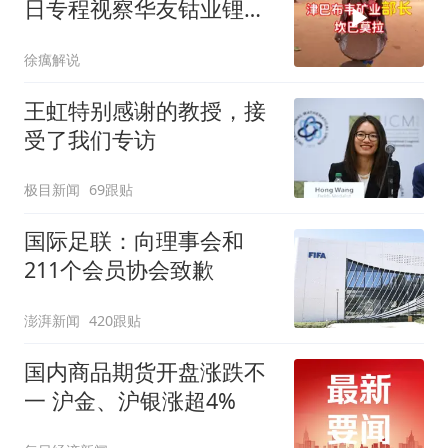
日专程视察华友钴业锂矿
加工厂
徐癘解说
王虹特别感谢的教授，接
受了我们专访
极目新闻
69跟贴
国际足联：向理事会和
211个会员协会致歉
澎湃新闻
420跟贴
国内商品期货开盘涨跌不
一 沪金、沪银涨超4%