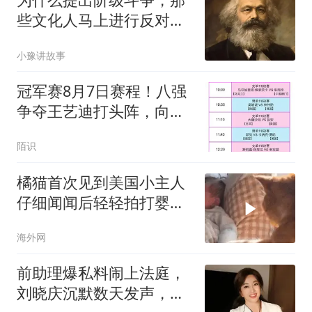
些文化人马上进行反对，
这个美国人看的准
小豫讲故事
冠军赛8月7日赛程！八强
争夺王艺迪打头阵，向鹏
PK张本智和是焦点
陌识
橘猫首次见到美国小主人
仔细闻闻后轻轻拍打婴儿
小手
海外网
前助理爆私料闹上法庭，
刘晓庆沉默数天发声，一