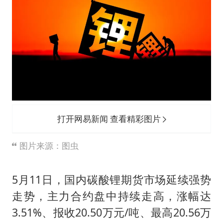
五粮液渠道价一箱上涨近百元
法国下周开始禁止未经同意的电话营销
贵州轮胎子公司获美国退税8136万
郑国霖回应去景区上班被保安拦下
CIA被曝已秘密设立古巴工作组
曝韩足协曾为外籍裁判安排性招待
萧敬腾：不忍心让妻子承受生育的苦
打开网易新闻 查看精彩图片
奋进开新局 实干挑大梁
图片来源：图虫
5月11日，国内
碳酸锂
期货市场延续强势
走势，主力合约盘中持续走高，涨幅达
3.51%、报收20.50万元/吨、最高20.56万