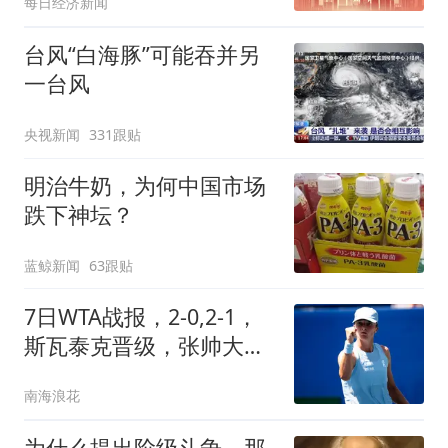
每日经济新闻
台风“白海豚”可能吞并另
一台风
央视新闻
331跟贴
明治牛奶，为何中国市场
跌下神坛？
蓝鲸新闻
63跟贴
7日WTA战报，2-0,2-1，
斯瓦泰克晋级，张帅大战
萨巴伦卡期待爆冷
南海浪花
为什么提出阶级斗争，那