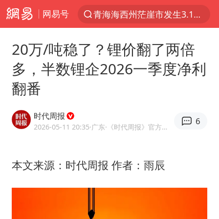
网易号
青海海西州茫崖市发生3.1级地震
以“新”破局 首发经济点亮城市消费活力
20万/吨稳了？锂价翻了两倍
我国编制完成新版全月地质图
多，半数锂企2026一季度净利
台风白海豚登陆地点更新
翻番
看守所辅警收受10万获刑1年
台风白海豚进入48小时警戒线
时代周报
6
吉林一“温度计大楼”读数爆表
2026-05-11 20:35
·广东
·《时代周报》官方网易号
24小时不关空调 电费会更低吗
宇树科技王兴兴身家有望超200亿元
本文来源：时代周报 作者：雨辰
村民谈“梅姨”：叫的其实是“媒姨”
中国养老床位“三连降”