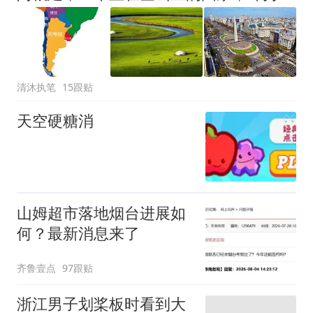
清沐执笔
15跟贴
天空硬糖消
山姆超市落地烟台进展如
何？最新消息来了
齐鲁壹点
97跟贴
浙江男子划桨板时看到大