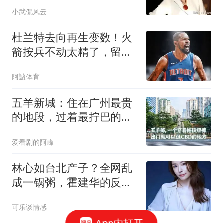
张底牌直接翻盘
小武侃风云
杜兰特去向再生变数！火
箭按兵不动太精了，留不
留全看新赛季
阿謯体育
五羊新城：住在广州最贵
的地段，过着最拧巴的生
活
爱看剧的阿峰
林心如台北产子？全网乱
成一锅粥，霍建华的反应
却让所有人破防！
可乐谈情感
App内打开