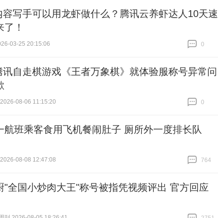
内容写手可以用龙虾做什么？腾讯云养虾达人10天速
来了！
6-03-25 20:15:06
0
跟贴
0
腾讯自走棋游戏《王者万象棋》就体验服称号异常问
歉
26-08-06 11:15:20
0
跟贴
0
一航班乘客食用飞机餐闹肚子 厕所外一度排长队
26-08-08 12:47:08
764
跟贴
764
厨"全国小炒肉大王"称号被指凭视频评出 官方回应
 2026-08-05 18:26:41