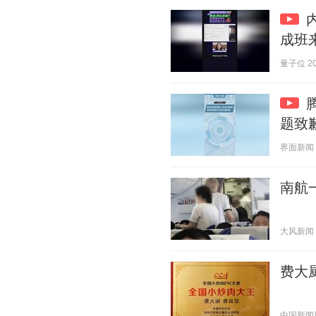
成班
量子位 202
题致
界面新闻 20
南航
大风新闻 20
费大
中国新闻周刊