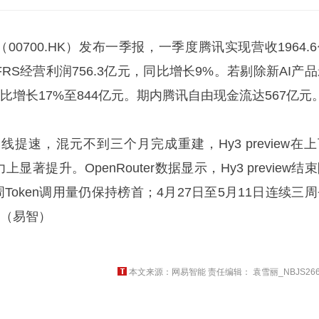
（00700.HK）发布一季报，一季度腾讯实现营收1964.
IFRS经营利润756.3亿元，同比增长9%。若剔除新AI产
润同比增长17%至844亿元。期内腾讯自由现金流达567亿元
全线提速，
混元不到三个月完成重建，Hy3 preview在
能力上显著提升。OpenRouter数据显示，Hy3 preview结
周Token调用量仍保持榜首；4月27日至5月11日连续三
榜。（易智）
本文来源：网易智能 责任编辑： 袁雪丽_NBJS266