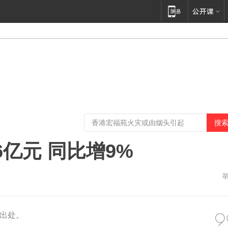
6亿元 同比增9%
出处。