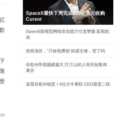
SpaceX最快下周完成600亿美元收购
Cursor
6亿
品影
OpenAI新模型网络攻击能力引发警惕 延期发
布
。
突然涨价，"只收电费钱"的梁文锋，变了吗
上下
谷歌AI帝国越建越大 打江山的人却开始集体
束限
离开
周登
凌晨谷歌AI地震！4位大牛离职 CEO退居二线
98