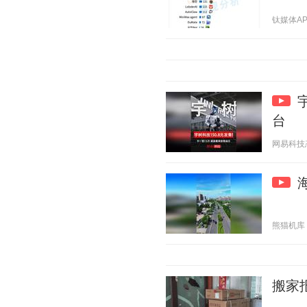
钛媒体APP 
台
网易科技态度
熊猫机库 20
搬家