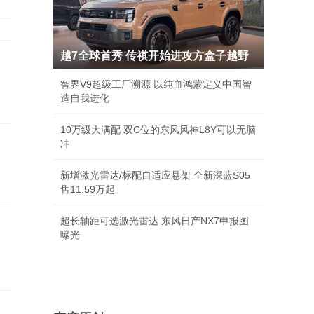
越7全球首秀 传祺开始进攻方盒子越野
智界V9超级工厂溯源 以纯血鸿蒙定义中国智
造自我进化
10万级大满配 双C位的东风风神L8Y可以无脑
冲
新增激光雷达/标配自适应悬架 全新深蓝S05
售11.59万起
超长轴距可选激光雷达 东风日产NX7申报图
曝光