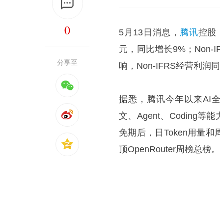
0
5月13日消息，
腾讯
控股
元，同比增长9%；Non-
分享至
响，Non-IFRS经营利
据悉，
腾讯今年以来AI
文、Agent、Coding等
免期后，日Token用量和
顶OpenRouter周榜总