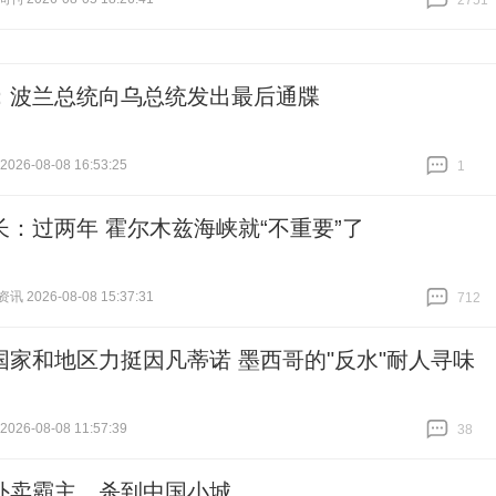
2751
跟贴
2751
：波兰总统向乌总统发出最后通牒
26-08-08 16:53:25
1
跟贴
1
长：过两年 霍尔木兹海峡就“不重要”了
 2026-08-08 15:37:31
712
跟贴
712
国家和地区力挺因凡蒂诺 墨西哥的"反水"耐人寻味
26-08-08 11:57:39
38
跟贴
38
外卖霸主，杀到中国小城