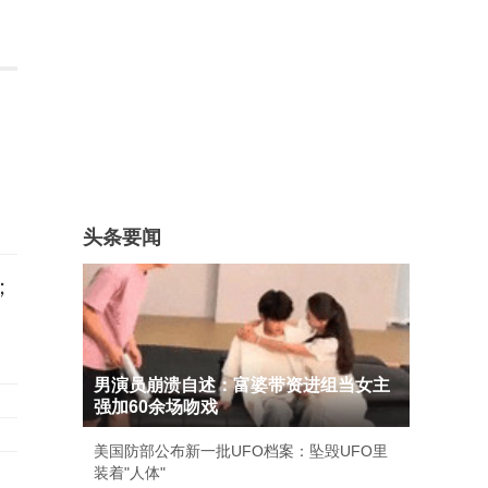
头条要闻
；
男演员崩溃自述：富婆带资进组当女主
强加60余场吻戏
美国防部公布新一批UFO档案：坠毁UFO里
装着"人体"