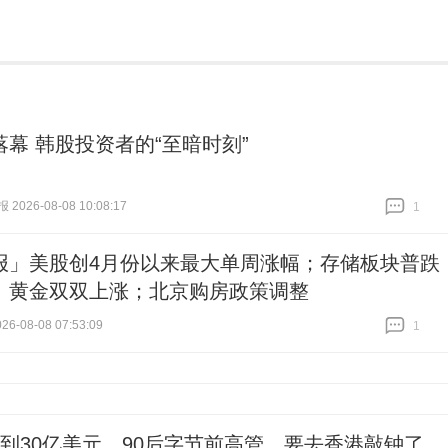
落幕 韩股投资者的“至暗时刻”
026-08-08 10:08:17
1
跟贴
1
报」美股创4月份以来最大单周涨幅；存储板块普跌
、黄金双双上涨；北京购房政策调整
6-08-08 07:53:09
1
跟贴
1
做到30亿美元，90后字节前高管，要去香港敲钟了