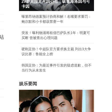
29岁克拉克死因公布：吸食海洛因与可
卡因
曝莱昂纳德案预计协商和解！名嘴要求重罚：
鲍尔默和小卡都该禁赛一年
突发！曝利物浦将租借巴萨队长1年：明夏可
站
买断 曾被查出心理问题
硬刚足协！中超队官方要求换主裁 列出3大争
议比赛：鲁能全上榜
韩国足协：为最近事件引发的疑虑道歉，但不
当行为从未发生
娱乐要闻