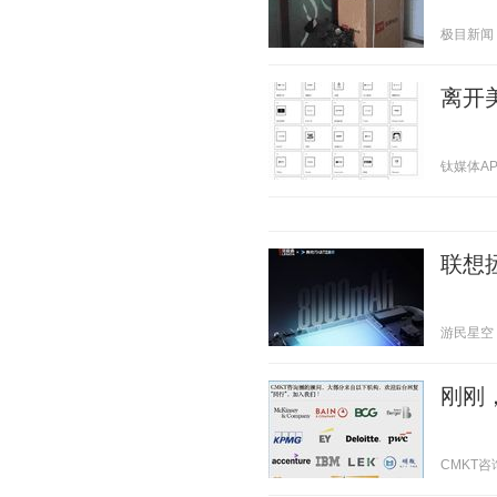
极目新闻 20
离开
钛媒体APP 
联想
游民星空 20
刚刚
CMKT咨询圈