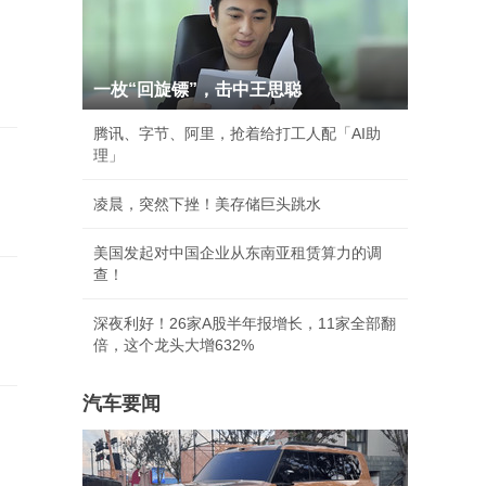
一枚“回旋镖”，击中王思聪
腾讯、字节、阿里，抢着给打工人配「AI助
理」
凌晨，突然下挫！美存储巨头跳水
美国发起对中国企业从东南亚租赁算力的调
查！
深夜利好！26家A股半年报增长，11家全部翻
倍，这个龙头大增632%
汽车要闻