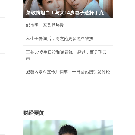
萧敬腾坦白！与大14岁妻子选择丁克
邹市明一家又登热搜！
私生子传闻后，周杰伦更多黑料被扒
王菲57岁生日没和谢霆锋一起过，而是飞云
南
戚薇内娱AI宣传片翻车，一日登热搜引发讨论
财经要闻